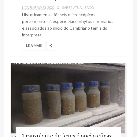
NOVEMBRO 25, 2022
X
SABER ATUALIZADO
Historicamente, fósseis microscópicos
pertencentes à espécie Saccorhytus coronarius
e associados ao início do Cambriano têm sido
interpreta...
LEIA MAIS
Transplante de fezes é opção eficaz