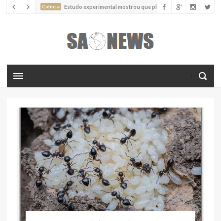
Ciência
Estudo experimental mostrou que plantas podem
absorver nutrientes através da poeira atmosférica
Ciência
Estudo descreve uma espécie extinta de polvo que pode
ter alcançado até 19 metros de comprimento
Ciência
Batimentos cardíacos promovem supressão do
crescimento de cânceres no coração de mamíferos, aponta estudo
Ciência
Estudo reportou o que parece ser a primeira "formiga
limpadora" conhecida
Ciência
Nova espécie descrita de aranha usa uma sofisticada
armadilha de teia para capturar formigas