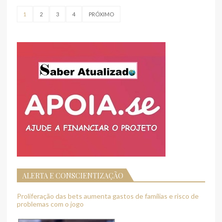
1
2
3
4
PRÓXIMO
ALERTA E CONSCIENTIZAÇÃO
Proliferação das bets aumenta gastos de famílias e risco de
problemas com o jogo