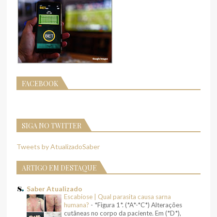
FACEBOOK
SIGA NO TWITTER
Tweets by AtualizadoSaber
ARTIGO EM DESTAQUE
Saber Atualizado
Escabiose | Qual parasita causa sarna
humana?
-
*Figura 1*. (*A*-*C*) Alterações
cutâneas no corpo da paciente. Em (*D*),