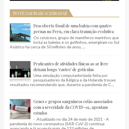
NOTÍCIAS MAIS ACESSADAS
Descoberto fóssil de uma baleia com quatro
pernas no Peru, em clara transição evolutiva
Os cetáceos, grupo de mamíferos marinhos que
inclui as baleias e os golfinhos, emergiram no Sul
Asiático há cerca de 50 milhões de anos, ...
Praticantes de atividades físicas ao ar livre
deixam longo 'rastro' de gotículas
Uma simulação computadorizada feita por
pesquisadores da Bélgica e da Holanda trouxe
resultados recomendando que, durante a pandemia de C...
Genes e grupos sanguíneos estão associados
com a severidade da COVID-19, apontam
estudos
- Atualizado no dia 24 de maio de 2021 - A
pandemia do novo coronavírus (SAR-CoV-2) continua
avançando e já acumula mais de 132 milhões de ...