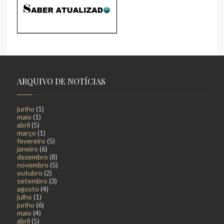
ARQUIVO DE NOTÍCIAS
junho
(1)
maio
(1)
abril
(5)
março
(1)
fevereiro
(5)
janeiro
(6)
dezembro
(8)
novembro
(5)
outubro
(2)
setembro
(3)
agosto
(4)
julho
(1)
junho
(6)
maio
(4)
abril
(5)