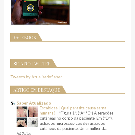
FACEBOOK
SIGA NO TWITTER
Tweets by AtualizadoSaber
ARTIGO EM DESTAQUE
Saber Atualizado
Escabiose | Qual parasita causa sarna
humana?
-
*Figura 1*. (*A*-*C*) Alterações
cutâneas no corpo da paciente. Em (*D*),
achados microscópicos de raspados
cutâneos da paciente. Uma mulher d...
Há 2 dias