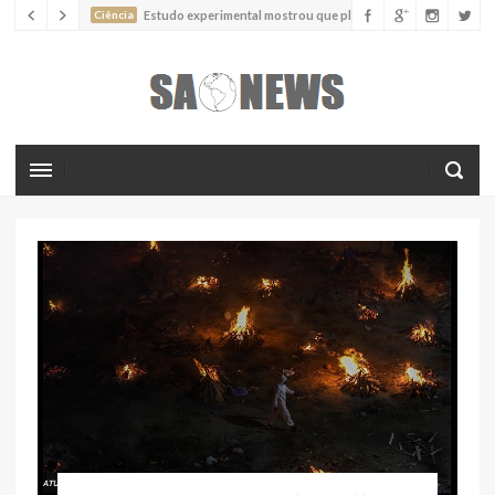
Ciência
Estudo experimental mostrou que plantas podem
absorver nutrientes através da poeira atmosférica
Ciência
Estudo descreve uma espécie extinta de polvo que pode
ter alcançado até 19 metros de comprimento
Ciência
Batimentos cardíacos promovem supressão do
crescimento de cânceres no coração de mamíferos, aponta estudo
Ciência
Estudo reportou o que parece ser a primeira "formiga
limpadora" conhecida
Ciência
Nova espécie descrita de aranha usa uma sofisticada
armadilha de teia para capturar formigas