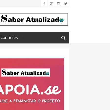
férica
imento
eros, aponta estudo
CONTRIBUA