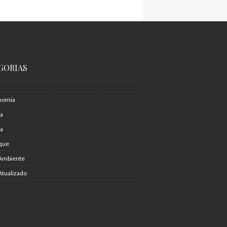
GORIAS
nomia
ia
ra
que
Ambiente
Atualizado