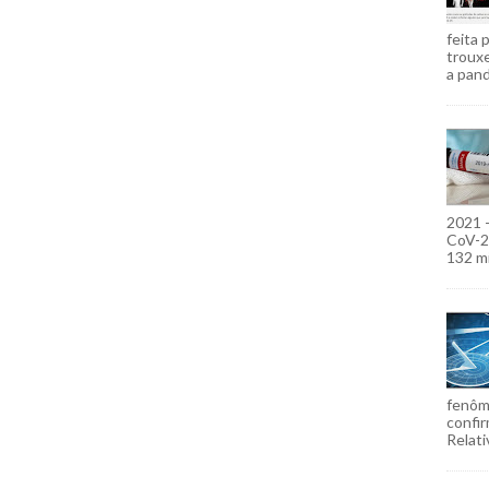
feita 
troux
a pand
2021 
CoV-2)
132 mi
fenôm
confir
Relati