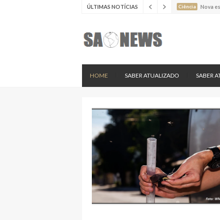
ÚLTIMAS NOTÍCIAS
Ciência
Estudo 
Ciência
Estudo 
Ciência
Batimen
Ciência
Estudo 
Ciência
Nova es
HOME
SABER ATUALIZADO
SABER A