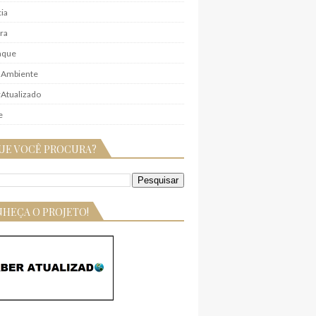
ia
ra
aque
 Ambiente
Atualizado
e
UE VOCÊ PROCURA?
HEÇA O PROJETO!