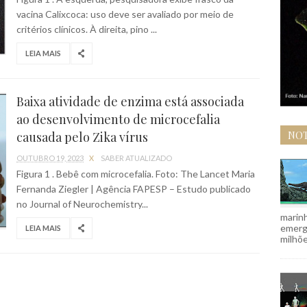
vacina Calixcoca: uso deve ser avaliado por meio de
critérios clínicos. À direita, pino ...
LEIA MAIS
Baixa atividade de enzima está associada
ao desenvolvimento de microcefalia
NOT
causada pelo Zika vírus
OUTUBRO 19, 2023
X
SABER ATUALIZADO
Figura 1 . Bebê com microcefalia. Foto: The Lancet Maria
Fernanda Ziegler | Agência FAPESP – Estudo publicado
no Journal of Neurochemistry...
marinh
emergi
LEIA MAIS
milhõe