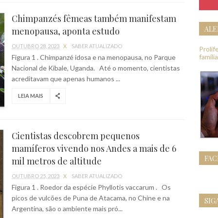
Chimpanzés fêmeas também manifestam
ALE
menopausa, aponta estudo
OUTUBRO 28, 2023
X
SABER ATUALIZADO
Proli
famíli
Figura 1 . Chimpanzé idosa e na menopausa, no Parque
Nacional de Kibale, Uganda. Até o momento, cientistas
acreditavam que apenas humanos ...
LEIA MAIS
Cientistas descobrem pequenos
mamíferos vivendo nos Andes a mais de 6
FA
mil metros de altitude
OUTUBRO 25, 2023
X
SABER ATUALIZADO
Figura 1 . Roedor da espécie Phyllotis vaccarum . Os
picos de vulcões de Puna de Atacama, no Chine e na
SIG
Argentina, são o ambiente mais pró...