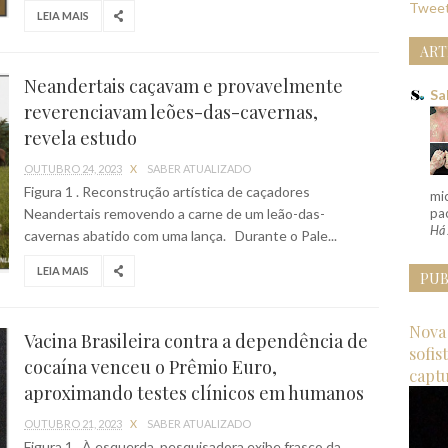
Tweet
LEIA MAIS
ART
Neandertais caçavam e provavelmente
Sa
reverenciavam leões-das-cavernas,
revela estudo
OUTUBRO 24, 2023
X
SABER ATUALIZADO
Figura 1 . Reconstrução artística de caçadores
mi
Neandertais removendo a carne de um leão-das-
pac
Há 
cavernas abatido com uma lança. Durante o Pale...
LEIA MAIS
PUB
Nova 
Vacina Brasileira contra a dependência de
sofis
cocaína venceu o Prêmio Euro,
capt
aproximando testes clínicos em humanos
OUTUBRO 21, 2023
X
SABER ATUALIZADO
Figura 1 . À esquerda, pesquisadora exibe frasco da