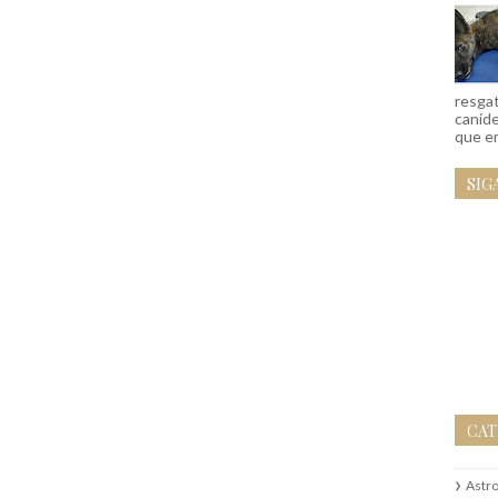
resgat
caníd
que em
SIG
CAT
Astr