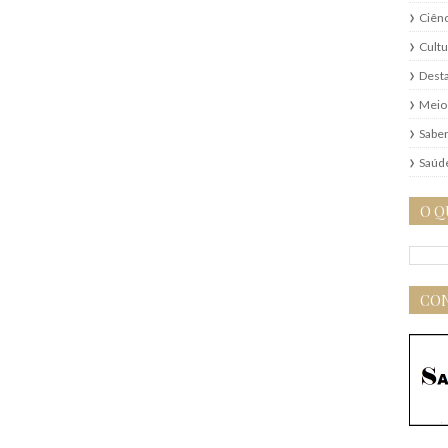
Ciênc
Cultu
Dest
Meio
Saber
Saúd
O Q
CON