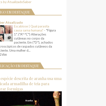
s by AtualizadoSaber
IGO EM DESTAQUE
ber Atualizado
Escabiose | Qual parasita
causa sarna humana?
-
*Figura
1*. (*A*-*C*) Alterações
cutâneas no corpo da
paciente. Em (*D*), achados
croscópicos de raspados cutâneos da
iente. Uma mulher d...
2 dias
LICAÇÃO EM DESTAQUE
espécie descrita de aranha usa uma
ticada armadilha de teia para
urar formigas