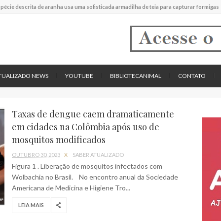
experimental mostrou que plantas podem absorver nutrientes através da poeira atmos
descreve uma espécie extinta de polvo que pode ter alcançado até 19 metros de compr
tos cardíacos promovem supressão do crescimento de cânceres no coração de mamíf
reportou o que parece ser a primeira "formiga limpadora" conhecida
pécie descrita de aranha usa uma sofisticada armadilha de teia para capturar formigas
TUALIZADO NEWS
YOUTUBE
BIBLIOTECANIMAL
CONTATO
Taxas de dengue caem dramaticamente
em cidades na Colômbia após uso de
mosquitos modificados
OUTUBRO 30, 2023
X
SABER ATUALIZADO
Figura 1 . Liberação de mosquitos infectados com
Wolbachia no Brasil. No encontro anual da Sociedade
Americana de Medicina e Higiene Tro...
LEIA MAIS