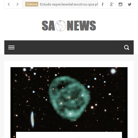
Ciência
Estudo experimental mostrou que plantas podem
absorver nutrientes através da poeira atmosférica
Ciência
Estudo descreve uma espécie extinta de polvo que pode
ter alcançado até 19 metros de comprimento
Ciência
Batimentos cardíacos promovem supressão do
crescimento de cânceres no coração de mamíferos, aponta estudo
Ciência
Estudo reportou o que parece ser a primeira "formiga
limpadora" conhecida
Ciência
Nova espécie descrita de aranha usa uma sofisticada
armadilha de teia para capturar formigas