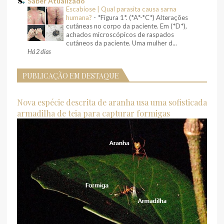
Saber Atualizado
Escabiose | Qual parasita causa sarna
humana?
-
*Figura 1*. (*A*-*C*) Alterações
cutâneas no corpo da paciente. Em (*D*),
achados microscópicos de raspados
cutâneos da paciente. Uma mulher d...
Há 2 dias
PUBLICAÇÃO EM DESTAQUE
Nova espécie descrita de aranha usa uma sofisticada
armadilha de teia para capturar formigas