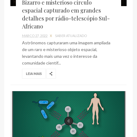
Bizarro e misterioso círculo
espacial capturado em grandes
detalhes por rádio-telescópio Sul-
Africano
MARÇO 27, 2022
X
SABER ATUALIZADO
Astrônomos capturaram uma imagem ampliada
de um raro e misterioso objeto espacial,
levantando mais uma vez o interesse da
comunidade científ...
LEIA MAIS