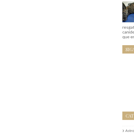
resgat
caníd
que em
SIG
CAT
Astr