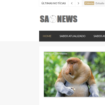
ÚLTIMAS NOTÍCIAS
Ciência
Estudo 
Ciência
Estudo 
Ciência
Batimen
Ciência
Estudo 
Ciência
Nova es
HOME
SABER ATUALIZADO
SABER A