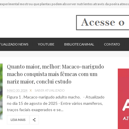
experimental mostrou que plantas podem absorver nutrientes através da poeira atmos
descreve uma espécie extinta de polvo que pode ter alcançado até 19 metros de compr
tos cardíacos promovem supressão do crescimento de cânceres no coração de mamíf
reportou o que parece ser a primeira "formiga limpadora" conhecida
pécie descrita de aranha usa uma sofisticada armadilha de teia para capturar formigas
TUALIZADO NEWS
YOUTUBE
BIBLIOTECANIMAL
CONTATO
Quanto maior, melhor: Macaco-narigudo
macho conquista mais fêmeas com um
nariz maior, conclui estudo
MAIO 30, 2024
X
SABER ATUALIZADO
Figura 1 . Macaco-narigudo adulto macho. - Atualizado
no dia 15 de agosto de 2025 - Entre vários mamíferos,
traços faciais exagerados e se...
LEIA MAIS