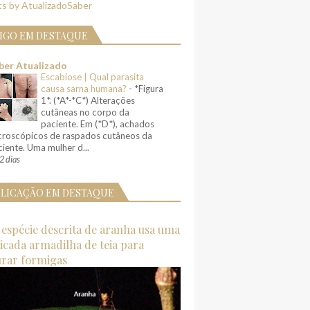
s by AtualizadoSaber
IGO EM DESTAQUE
ber Atualizado
Escabiose | Qual parasita
causa sarna humana?
-
*Figura
1*. (*A*-*C*) Alterações
cutâneas no corpo da
paciente. Em (*D*), achados
croscópicos de raspados cutâneos da
iente. Uma mulher d...
2 dias
LICAÇÃO EM DESTAQUE
espécie descrita de aranha usa uma
ticada armadilha de teia para
urar formigas