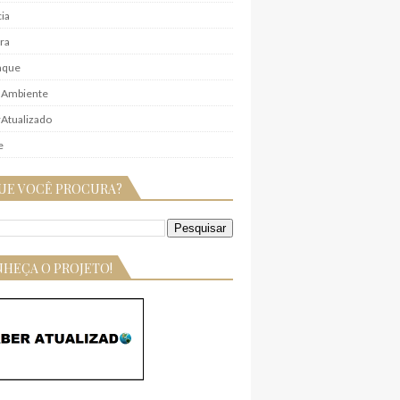
ia
ra
aque
 Ambiente
Atualizado
e
UE VOCÊ PROCURA?
HEÇA O PROJETO!