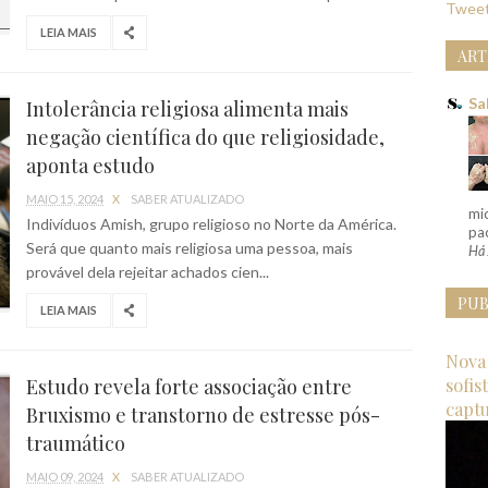
Tweet
LEIA MAIS
ART
Sa
Intolerância religiosa alimenta mais
negação científica do que religiosidade,
aponta estudo
MAIO 15, 2024
X
SABER ATUALIZADO
mi
Indivíduos Amish, grupo religioso no Norte da América.
pac
Será que quanto mais religiosa uma pessoa, mais
Há 
provável dela rejeitar achados cien...
PUB
LEIA MAIS
Nova 
sofis
Estudo revela forte associação entre
capt
Bruxismo e transtorno de estresse pós-
traumático
MAIO 09, 2024
X
SABER ATUALIZADO