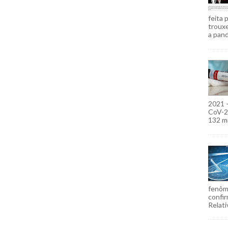
feita 
troux
a pand
2021 
CoV-2)
132 mi
fenôm
confir
Relati