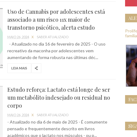
Uso de Cannabis por adolescentes está
ALE
associado a um risco 11x maior de
transtorno psicótico, alerta estudo
Proli
famíli
MAIO 26, 2024
X
SABER ATUALIZADO
- Atualizado no dia 16 de fevereiro de 2025 - O uso
recreativo da maconha por adolescentes vem
aumentando de forma robusta nas últimas déc...
LEIA MAIS
Estudo reforça: Lactato está longe de ser
um metabólito indesejado ou residual no
FA
corpo
MAIO 26, 2024
X
SABER ATUALIZADO
- Atualizado no dia 6 de maio de 2025 - É comumente
SIG
pensado e frequentemente descrito em livros
acadêmicos que o lactato nos músculos - ou p...