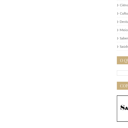
Ciênc
Cultu
Dest
Meio
Saber
Saúd
O Q
CON