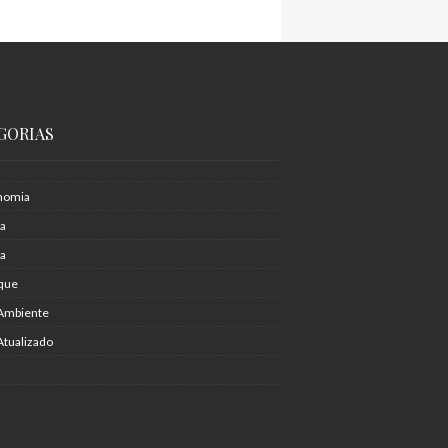
GORIAS
nomia
ia
ra
que
Ambiente
Atualizado