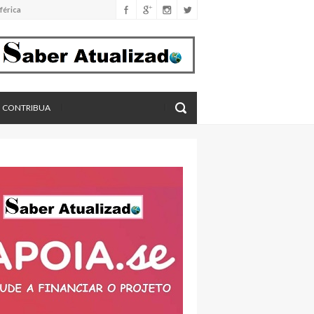
férica
imento
eros, aponta estudo
CONTRIBUA