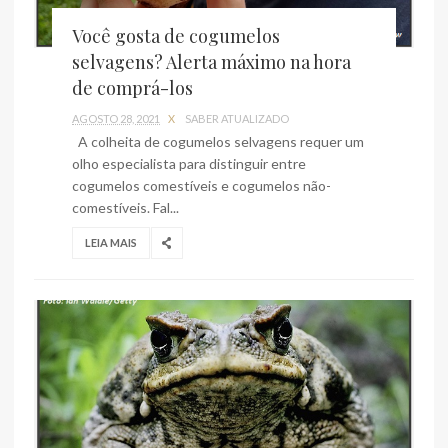
Você gosta de cogumelos
selvagens? Alerta máximo na hora
de comprá-los
AGOSTO 28, 2021
X
SABER ATUALIZADO
A colheita de cogumelos selvagens requer um
olho especialista para distinguir entre
cogumelos comestíveis e cogumelos não-
comestíveis. Fal...
LEIA MAIS