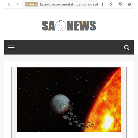
Ciência
Estudo experimental mostrou que plantas podem
absorver nutrientes através da poeira atmosférica
Ciência
Estudo descreve uma espécie extinta de polvo que pode
ter alcançado até 19 metros de comprimento
Ciência
Batimentos cardíacos promovem supressão do
crescimento de cânceres no coração de mamíferos, aponta estudo
Ciência
Estudo reportou o que parece ser a primeira "formiga
limpadora" conhecida
Ciência
Nova espécie descrita de aranha usa uma sofisticada
armadilha de teia para capturar formigas