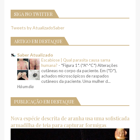
SIGA NO TWITTER
Tweets by AtualizadoSaber
ARTIGO EM DESTAQUE
Saber Atualizado
Escabiose | Qual parasita causa sarna
humana?
-
*Figura 1*. (*A*-*C*) Alterações
cutâneas no corpo da paciente. Em (*D*),
achados microscópicos de raspados
cutâneos da paciente. Uma mulher d...
Há um dia
PUBLICAÇÃO EM DESTAQUE
Nova espécie descrita de aranha usa uma sofisticada
armadilha de teia para capturar formigas