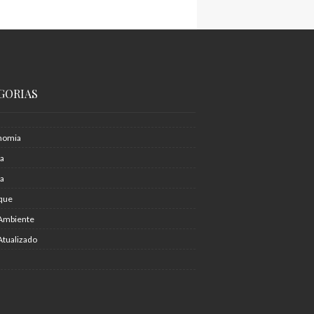
GORIAS
nomia
ia
ra
que
Ambiente
Atualizado