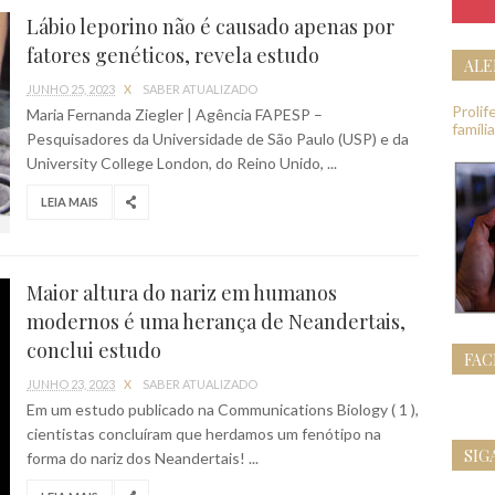
Lábio leporino não é causado apenas por
fatores genéticos, revela estudo
ALE
JUNHO 25, 2023
X
SABER ATUALIZADO
Proli
Maria Fernanda Ziegler | Agência FAPESP –
famíli
Pesquisadores da Universidade de São Paulo (USP) e da
University College London, do Reino Unido, ...
LEIA MAIS
Maior altura do nariz em humanos
modernos é uma herança de Neandertais,
conclui estudo
FA
JUNHO 23, 2023
X
SABER ATUALIZADO
Em um estudo publicado na Communications Biology ( 1 ),
cientistas concluíram que herdamos um fenótipo na
SIG
forma do nariz dos Neandertais! ...