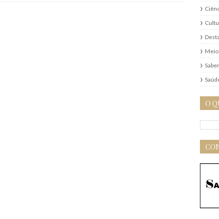
Ciênc
Cultu
Dest
Meio
Saber
Saúd
O Q
CON