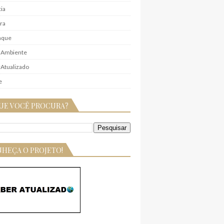
ia
ra
aque
 Ambiente
Atualizado
e
UE VOCÊ PROCURA?
HEÇA O PROJETO!