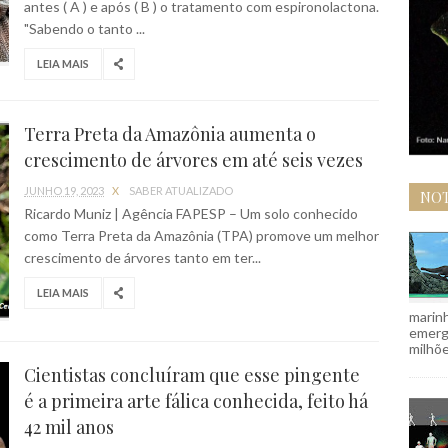
antes ( A ) e após ( B ) o tratamento com espironolactona.
"Sabendo o tanto ...
LEIA MAIS
Terra Preta da Amazônia aumenta o
crescimento de árvores em até seis vezes
JUNHO 19, 2023
X
SABER ATUALIZADO
NOT
Ricardo Muniz | Agência FAPESP – Um solo conhecido
como Terra Preta da Amazônia (TPA) promove um melhor
crescimento de árvores tanto em ter...
LEIA MAIS
marinh
emergi
milhõe
Cientistas concluíram que esse pingente
é a primeira arte fálica conhecida, feito há
42 mil anos