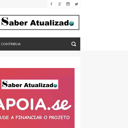
férica
imento
eros, aponta estudo
CONTRIBUA