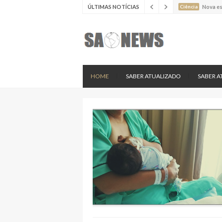
ÚLTIMAS NOTÍCIAS
Ciência
Estudo 
Ciência
Estudo 
Ciência
Batimen
Ciência
Estudo 
Ciência
Nova es
HOME
SABER ATUALIZADO
SABER A