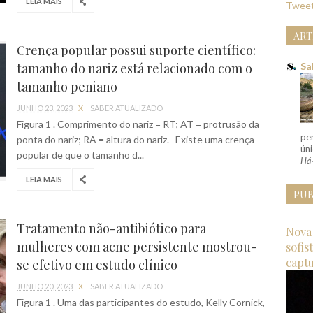
LEIA MAIS
Tweet
ART
Crença popular possui suporte científico:
tamanho do nariz está relacionado com o
Sa
tamanho peniano
JUNHO 23, 2023
X
SABER ATUALIZADO
Figura 1 . Comprimento do nariz = RT; AT = protrusão da
pe
ponta do nariz; RA = altura do nariz. Existe uma crença
úni
popular de que o tamanho d...
Há 
LEIA MAIS
PUB
Tratamento não-antibiótico para
Nova 
mulheres com acne persistente mostrou-
sofis
capt
se efetivo em estudo clínico
JUNHO 20, 2023
X
SABER ATUALIZADO
Figura 1 . Uma das participantes do estudo, Kelly Cornick,