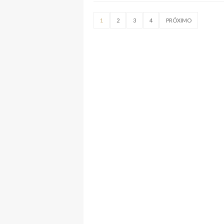
1
2
3
4
PRÓXIMO