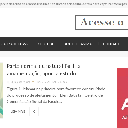
experimental mostrou que plantas podem absorver nutrientes através da poeira atmos
descreve uma espécie extinta de polvo que pode ter alcançado até 19 metros de compr
tos cardíacos promovem supressão do crescimento de cânceres no coração de mamíf
reportou o que parece ser a primeira "formiga limpadora" conhecida
pécie descrita de aranha usa uma sofisticada armadilha de teia para capturar formigas
TUALIZADO NEWS
YOUTUBE
BIBLIOTECANIMAL
CONTATO
Parto normal ou natural facilita
amamentação, aponta estudo
JUNHO 29, 2023
X
SABER ATUALIZADO
Figura 1 . Mamar na primeira hora favorece continuidade
do processo de aleitamento. Elen Batista | Centro de
Comunicação Social da Faculd...
LEIA MAIS