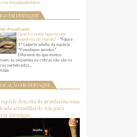
s by AtualizadoSaber
IGO EM DESTAQUE
ber Atualizado
Qual é o maior lagarto sem
membros do mundo?
-
*Figura
1*. Lagarto adulto da espécie
*Pseudopus apodus.*
Diferente do que muitos
nsam, as serpentes ou cobras não são os
cos vertebrados...
4 dias
LICAÇÃO EM DESTAQUE
espécie descrita de aranha usa uma
ticada armadilha de teia para
urar formigas