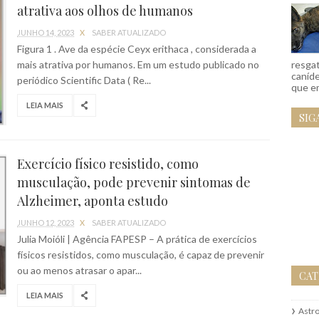
atrativa aos olhos de humanos
JUNHO 14, 2023
X
SABER ATUALIZADO
Figura 1 . Ave da espécie Ceyx erithaca , considerada a
resgat
mais atrativa por humanos. Em um estudo publicado no
caníd
periódico Scientific Data ( Re...
que em
LEIA MAIS
SIG
Exercício físico resistido, como
musculação, pode prevenir sintomas de
Alzheimer, aponta estudo
JUNHO 12, 2023
X
SABER ATUALIZADO
Julia Moióli | Agência FAPESP – A prática de exercícios
físicos resistidos, como musculação, é capaz de prevenir
ou ao menos atrasar o apar...
CAT
LEIA MAIS
Astr