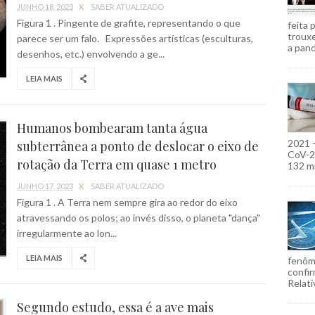
JUNHO 18, 2023
X
SABER ATUALIZADO
Figura 1 . Pingente de grafite, representando o que
feita 
troux
parece ser um falo. Expressões artísticas (esculturas,
a pand
desenhos, etc.) envolvendo a ge...
LEIA MAIS
Humanos bombearam tanta água
2021 
subterrânea a ponto de deslocar o eixo de
CoV-2)
rotação da Terra em quase 1 metro
132 mi
JUNHO 17, 2023
X
SABER ATUALIZADO
Figura 1 . A Terra nem sempre gira ao redor do eixo
atravessando os polos; ao invés disso, o planeta "dança"
irregularmente ao lon...
LEIA MAIS
fenôm
confir
Relati
Segundo estudo, essa é a ave mais