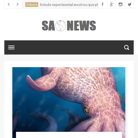
Ciência
Estudo experimental mostrou que plantas podem
absorver nutrientes através da poeira atmosférica
Ciência
Estudo descreve uma espécie extinta de polvo que pode
ter alcançado até 19 metros de comprimento
Ciência
Batimentos cardíacos promovem supressão do
crescimento de cânceres no coração de mamíferos, aponta estudo
Ciência
Estudo reportou o que parece ser a primeira "formiga
limpadora" conhecida
Ciência
Nova espécie descrita de aranha usa uma sofisticada
armadilha de teia para capturar formigas