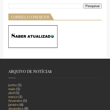
CONHEÇA O PROJETO!
ARQUIVO DE NOTÍCIAS
junho
(1)
maio
(1)
abril
(5)
março
(1)
fevereiro
(5)
janeiro
(6)
dezembro
(8)