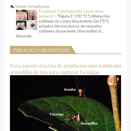
Saber Atualizado
Escabiose | Qual parasita causa sarna
humana?
-
*Figura 1*. (*A*-*C*) Alterações
cutâneas no corpo da paciente. Em (*D*),
achados microscópicos de raspados
cutâneos da paciente. Uma mulher d...
Há um dia
PUBLICAÇÃO EM DESTAQUE
Nova espécie descrita de aranha usa uma sofisticada
armadilha de teia para capturar formigas