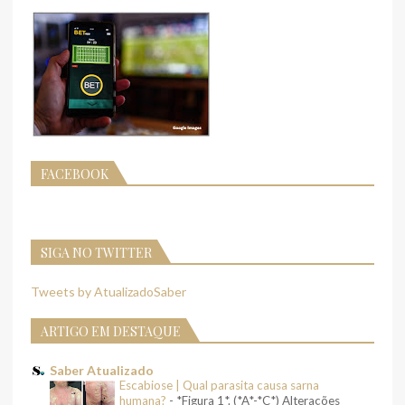
FACEBOOK
SIGA NO TWITTER
Tweets by AtualizadoSaber
ARTIGO EM DESTAQUE
Saber Atualizado
Escabiose | Qual parasita causa sarna
humana?
-
*Figura 1*. (*A*-*C*) Alterações