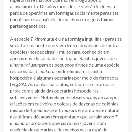
acasalamento. Desvios raros desse padrão incluem a
perda de operárias em formigas socialmente parasitas
(inquilinas) e a ausência de machos em alguns táxons
partenogenéticos.
A espécie
T. kinomurai
é uma formiga inquilina - parasita
social permanente que vive dentro dos ninhos de outras
espécies (hospedeiras) - muito rara, conhecida em
apenas nove localidades no Japão. Rainhas jovens de
T.
kinomurai
usurpam os pequenos ninhos de uma espécie
relacionada,
T. makora
, onde eliminam a rainha
hospedeira e algumas operárias por meio de ferroadas
(
Fig
.
2A
). As rainhas parasitas, então, criam a própria
prole com a ajuda das operárias hospedeiras
sobreviventes. Notavelmente, observações de campo,
criações em cativeiro e coletas de dezenas de colônias
mistas de
T. kinomurai
e
T. makora
em ambiente natural
nas últimas décadas têm apontado que as rainhas de
T
.
kinomurai
produzem apenas rainhas jovens, com
ausência de operárias e de machos nessa espécie