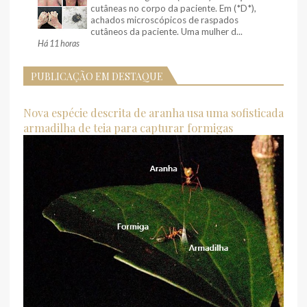
cutâneas no corpo da paciente. Em (*D*),
achados microscópicos de raspados
cutâneos da paciente. Uma mulher d...
Há 11 horas
PUBLICAÇÃO EM DESTAQUE
Nova espécie descrita de aranha usa uma sofisticada
armadilha de teia para capturar formigas