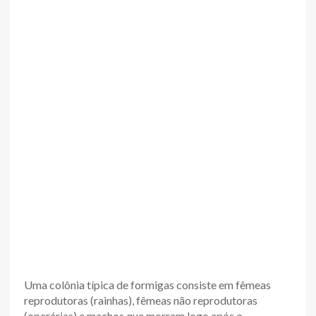
Uma colônia típica de formigas consiste em fêmeas
reprodutoras (rainhas), fêmeas não reprodutoras
(operárias) e machos que morrem logo após o