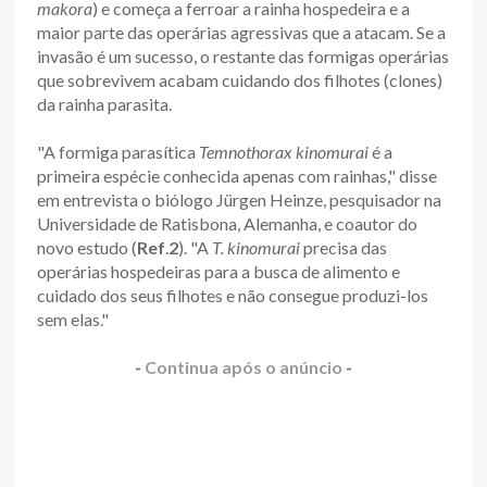
makora
) e começa a ferroar a rainha hospedeira e a
maior parte das operárias agressivas que a atacam. Se a
invasão é um sucesso, o restante das formigas operárias
que sobrevivem acabam cuidando dos filhotes (clones)
da rainha parasita.
"A formiga parasítica
Temnothorax kinomurai
é a
primeira espécie conhecida apenas com rainhas," disse
em entrevista o biólogo Jürgen Heinze, pesquisador na
Universidade de Ratisbona, Alemanha, e coautor do
novo estudo (
Ref
.
2
). "A
T. kinomurai
precisa das
operárias hospedeiras para a busca de alimento e
cuidado dos seus filhotes e não consegue produzi-los
sem elas."
-
Continua após o anúncio
-