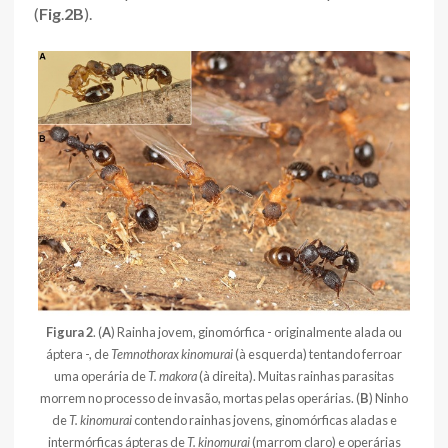
(
Fig
.
2B
).
Figura 2
. (
A
) Rainha jovem, ginomórfica - originalmente alada ou
áptera -, de
Temnothorax kinomurai
(à esquerda) tentando ferroar
uma operária de
T. makora
(à direita). Muitas rainhas parasitas
morrem no processo de invasão, mortas pelas operárias. (
B
) Ninho
de
T. kinomurai
contendo rainhas jovens, ginomórficas aladas e
intermórficas ápteras de
T. kinomurai
(marrom claro) e operárias