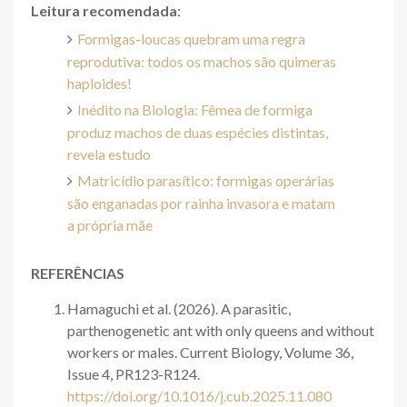
Leitura recomendada
:
Formigas-loucas quebram uma regra
reprodutiva: todos os machos são quimeras
haploides!
Inédito na Biologia: Fêmea de formiga
produz machos de duas espécies distintas,
revela estudo
Matricídio parasítico: formigas operárias
são enganadas por rainha invasora e matam
a própria mãe
REFERÊNCIAS
Hamaguchi et al. (2026). A parasitic,
parthenogenetic ant with only queens and without
workers or males. Current Biology, Volume 36,
Issue 4, PR123-R124.
https://doi.org/10.1016/j.cub.2025.11.080