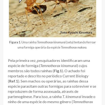
Figura 1
. Uma rainha
Temnothorax kinomurai
(seta) tentando ferroar
uma formiga operária da espécie
Temnothorax makora
.
Pela primeira vez, pesquisadores identificaram uma
espécie de formiga (
Temnothorax kinomurai
) cujos
membros são todos rainhas (
Fig
.
1
). O achado foi
reportado e descrito no periódico Current Biology
(
Ref
.
1
). Sem machos ou operárias, as rainhas dessa
espécie parasitam outras formigas para sobreviver e se
reproduzem de forma assexuada, através de
partenogênese. Para isso, a rainha
T. kinomurai
invade o
ninho de uma espécie do mesmo gênero (
Temnothorax