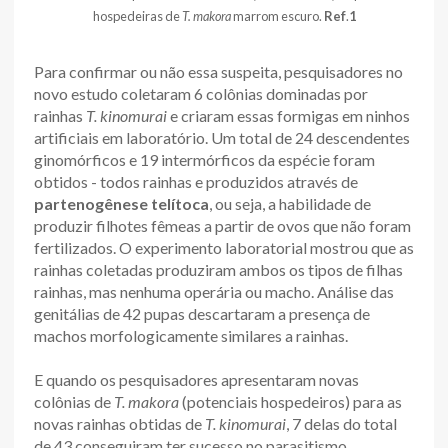
hospedeiras de
T. makora
marrom escuro.
Ref
.
1
Para confirmar ou não essa suspeita, pesquisadores no
novo estudo coletaram 6 colônias dominadas por
rainhas
T. kinomurai
e criaram essas formigas em ninhos
artificiais em laboratório. Um total de 24 descendentes
ginomórficos e 19 intermórficos da espécie foram
obtidos - todos rainhas e produzidos através de
partenogênese telítoca
, ou seja, a habilidade de
produzir filhotes fêmeas a partir de ovos que não foram
fertilizados. O experimento laboratorial mostrou que as
rainhas coletadas produziram ambos os tipos de filhas
rainhas, mas nenhuma operária ou macho. Análise das
genitálias de 42 pupas descartaram a presença de
machos morfologicamente similares a rainhas.
E quando os pesquisadores apresentaram novas
colônias de
T. makora
(potenciais hospedeiros) para as
novas rainhas obtidas de
T. kinomurai
, 7 delas do total
de 43 conseguiram ter sucesso no parasitismo,