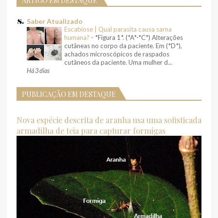
ARTIGO EM DESTAQUE
Saber Atualizado
Escabiose | Qual parasita causa sarna
humana?
-
*Figura 1*. (*A*-*C*) Alterações
cutâneas no corpo da paciente. Em (*D*),
achados microscópicos de raspados
cutâneos da paciente. Uma mulher d...
Há 3 dias
PUBLICAÇÃO EM DESTAQUE
Nova espécie descrita de aranha usa uma sofisticada
armadilha de teia para capturar formigas