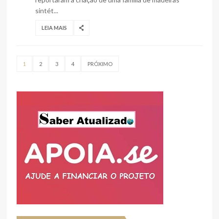
sintét...
LEIA MAIS
1
2
3
4
PRÓXIMO