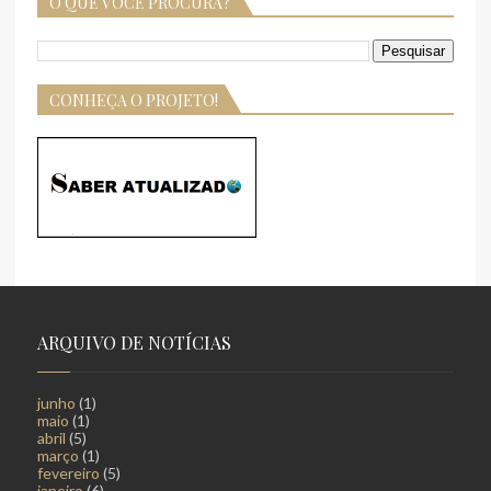
O QUE VOCÊ PROCURA?
CONHEÇA O PROJETO!
ARQUIVO DE NOTÍCIAS
junho
(1)
maio
(1)
abril
(5)
março
(1)
fevereiro
(5)
janeiro
(6)