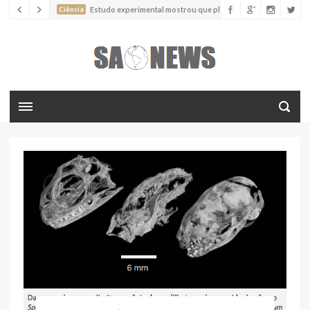
Ciência
Estudo experimental mostrou que plantas podem
absorver nutrientes através da poeira atmosférica
Ciência
Estudo descreve uma espécie extinta de polvo que pode
ter alcançado até 19 metros de comprimento
Ciência
Batimentos cardíacos promovem supressão do
crescimento de cânceres no coração de mamíferos, aponta estudo
Ciência
Estudo reportou o que parece ser a primeira "formiga
limpadora" conhecida
Ciência
Nova espécie descrita de aranha usa uma sofisticada
armadilha de teia para capturar formigas