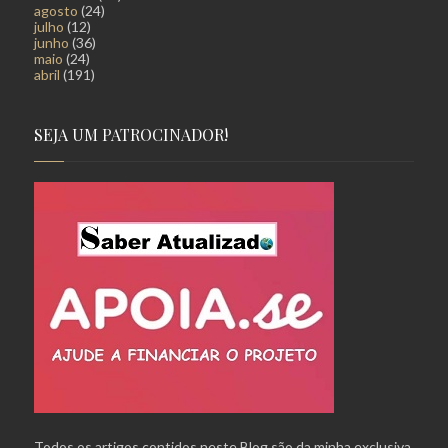
agosto
(24)
julho
(12)
junho
(36)
maio
(24)
abril
(191)
SEJA UM PATROCINADOR!
Todos os artigos contidos neste Blog são da minha exclusiva