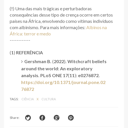
(
!
) Uma das mais trágicas e perturbadoras
consequências desse tipo de crença ocorre em certos
países na África, envolvendo como vítimas indivíduos
com albinismo. Para mais informações:
Albinos na
África: terror e medo
------------
(
1
)
REFERÊNCIA
Gershman B.
(
2022
)
. Witchcraft beliefs
around the world: An exploratory
analysis. PLoS ONE 17
(
11
)
: e0276872.
https://doi.org/10.1371/journal.pone.02
76872
TAGS:
CIÊNCIA
X
CULTURA
Share: