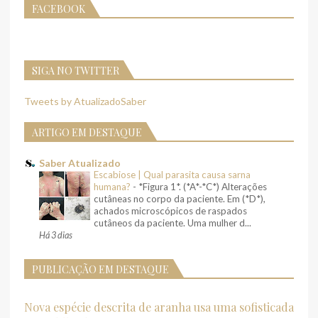
FACEBOOK
SIGA NO TWITTER
Tweets by AtualizadoSaber
ARTIGO EM DESTAQUE
Saber Atualizado
Escabiose | Qual parasita causa sarna
humana?
-
*Figura 1*. (*A*-*C*) Alterações
cutâneas no corpo da paciente. Em (*D*),
achados microscópicos de raspados
cutâneos da paciente. Uma mulher d...
Há 3 dias
PUBLICAÇÃO EM DESTAQUE
Nova espécie descrita de aranha usa uma sofisticada