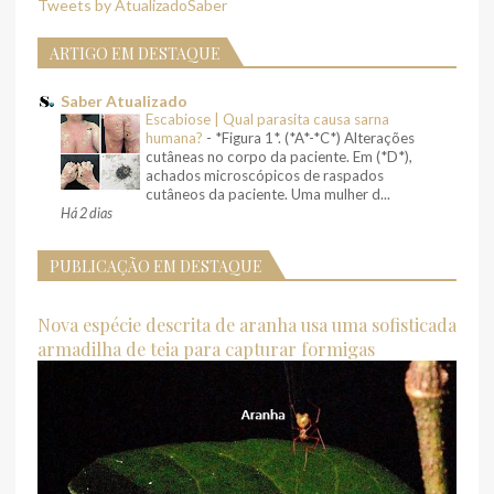
Tweets by AtualizadoSaber
ARTIGO EM DESTAQUE
Saber Atualizado
Escabiose | Qual parasita causa sarna
humana?
-
*Figura 1*. (*A*-*C*) Alterações
cutâneas no corpo da paciente. Em (*D*),
achados microscópicos de raspados
cutâneos da paciente. Uma mulher d...
Há 2 dias
PUBLICAÇÃO EM DESTAQUE
Nova espécie descrita de aranha usa uma sofisticada
armadilha de teia para capturar formigas