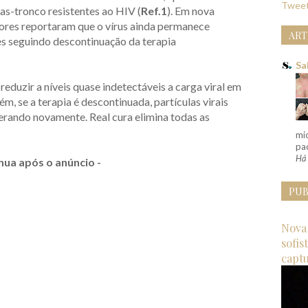
Tweet
as-tronco resistentes ao HIV (
Ref.1
). Em nova
dores reportaram que o vírus ainda permanece
ART
es seguindo descontinuação da terapia
Sa
 reduzir a níveis quase indetectáveis a carga viral em
rém, se a terapia é descontinuada, partículas virais
erando novamente. Real cura elimina todas as
mi
pac
Há 
nua após o anúncio -
PUB
Nova 
sofis
capt