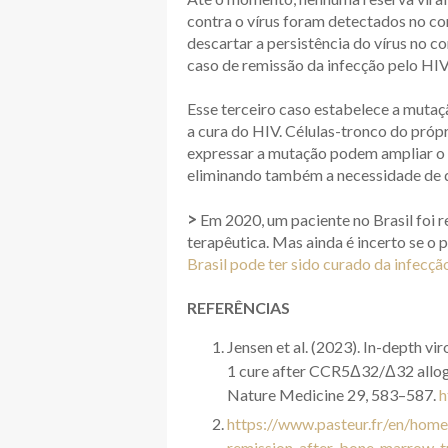
contra o vírus foram detectados no co
descartar a persistência do vírus no c
caso de remissão da infecção pelo HIV
Esse terceiro caso estabelece a muta
a cura do HIV. Células-tronco do pró
expressar a mutação podem ampliar o 
eliminando também a necessidade de 
>
Em 2020, um paciente no Brasil foi r
terapêutica. Mas ainda é incerto se o 
Brasil pode ter sido curado da infecç
REFERÊNCIAS
Jensen et al. (2023). In-depth v
1 cure after CCR5Δ32/Δ32 alloge
Nature Medicine 29, 583–587.
h
https://www.pasteur.fr/en/hom
remission-after-bone-marrow-t