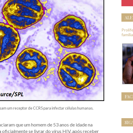
ALE
Proli
famíli
FA
usam um receptor de CCR5 para infectar células humanas.
SIG
nunciaram que um homem de 53 anos de idade na
 oficialmente se livrar do vírus HIV, após receber