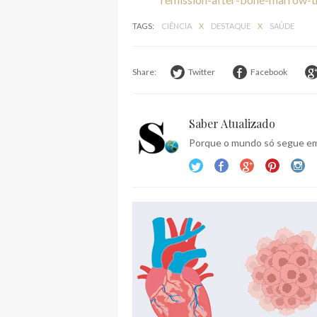
TAGS:
CIÊNCIA
X
DESTAQUE
X
SAÚDE
Share:
Twitter
Facebook
Saber Atualizado
Porque o mundo só segue em 