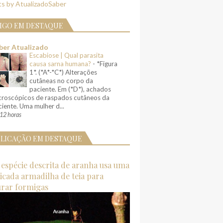
s by AtualizadoSaber
IGO EM DESTAQUE
ber Atualizado
Escabiose | Qual parasita
causa sarna humana?
-
*Figura
1*. (*A*-*C*) Alterações
cutâneas no corpo da
paciente. Em (*D*), achados
croscópicos de raspados cutâneos da
iente. Uma mulher d...
12 horas
LICAÇÃO EM DESTAQUE
espécie descrita de aranha usa uma
ticada armadilha de teia para
urar formigas