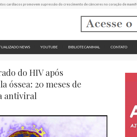
tos cardíacos promovem supressão do crescimento de cânceres no coração de mamíf
reportou o que parece ser a primeira "formiga limpadora" conhecida
pécie descrita de aranha usa uma sofisticada armadilha de teia para capturar formigas
TUALIZADO NEWS
YOUTUBE
BIBLIOTECANIMAL
CONTATO
rado do HIV após
la óssea: 20 meses de
 antiviral