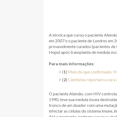
A técnica que curou o paciente Alemão
em 2007 e o paciente de Londres em 2
provavelmente curados (pacientes de 
Hope) após transplante de medula ós
Para mais informações
:
(
1
)
Mais do que confirmado: HI
(
2
)
Cientistas reportam a cura
O paciente Alemão, com HIV controlad
1990, teve sua medula óssea destruída 
tronco de um doador com uma mutaçã
infectar as células do sistema imune, 
Até o momento, nenhuma reserva viral