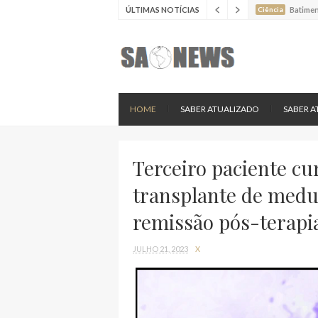
ÚLTIMAS NOTÍCIAS
Ciência
Batimen
Ciência
Estudo 
Ciência
Nova es
HOME
SABER ATUALIZADO
SABER A
Terceiro paciente cu
transplante de medu
remissão pós-terapia
JULHO 21, 2023
X