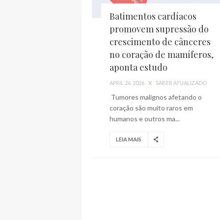
Batimentos cardíacos
promovem supressão do
crescimento de cânceres
no coração de mamíferos,
aponta estudo
APRIL 26, 2026
X
SABER ATUALIZADO
Tumores malignos afetando o
coração são muito raros em
humanos e outros ma...
LEIA MAIS