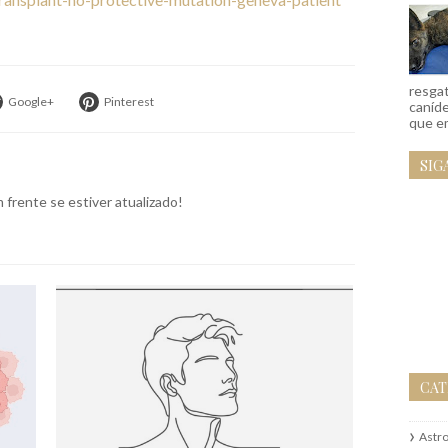
resgat
Google+
Pinterest
caníd
que em
SIG
frente se estiver atualizado!
CAT
Astr