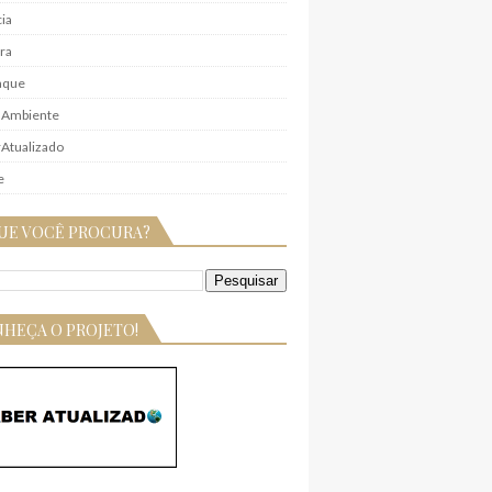
ia
ra
aque
 Ambiente
Atualizado
e
UE VOCÊ PROCURA?
HEÇA O PROJETO!