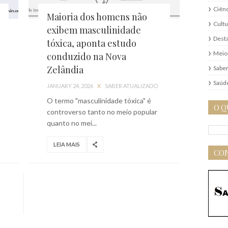
Ciênc
Maioria dos homens não
Cultu
exibem masculinidade
Dest
tóxica, aponta estudo
Meio
conduzido na Nova
Zelândia
Saber
Saúd
JANUARY 24, 2026
X
SABER ATUALIZADO
O termo "masculinidade tóxica" é
O Q
controverso tanto no meio popular
quanto no mei...
LEIA MAIS
CON