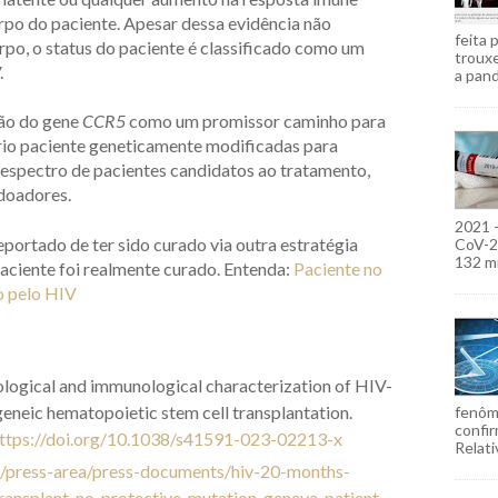
rpo do paciente. Apesar dessa evidência não
feita 
orpo, o status do paciente é classificado como um
troux
.
a pand
ção do gene
CCR5
como um promissor caminho para
prio paciente geneticamente modificadas para
espectro de pacientes candidatos ao tratamento,
doadores.
2021 
eportado de ter sido curado via outra estratégia
CoV-2)
132 mi
paciente foi realmente curado. Entenda:
Paciente no
ão pelo HIV
irological and immunological characterization of HIV-
neic hematopoietic stem cell transplantation.
fenôm
confir
ttps://doi.org/10.1038/s41591-023-02213-x
Relati
e/press-area/press-documents/hiv-20-months-
ransplant-no-protective-mutation-geneva-patient