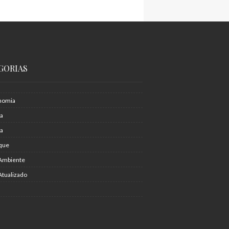
GORIAS
nomia
ia
ra
que
Ambiente
Atualizado