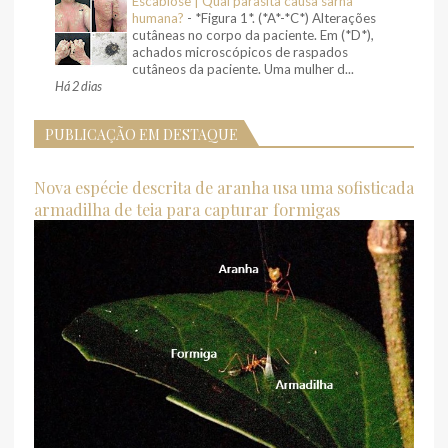
Escabiose | Qual parasita causa sarna
humana?
-
*Figura 1*. (*A*-*C*) Alterações
cutâneas no corpo da paciente. Em (*D*),
achados microscópicos de raspados
cutâneos da paciente. Uma mulher d...
Há 2 dias
PUBLICAÇÃO EM DESTAQUE
Nova espécie descrita de aranha usa uma sofisticada
armadilha de teia para capturar formigas