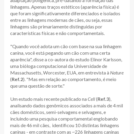
adaptação poligênica, pré-datando a formação das
linhagens. Apenas traços estéticos (aparência física) é
que foram significativamente diferenciados e isolados
entre as linhagens modernas de cães, ou seja, essas
linhagens são primariamente distinguidas por
características físicas e não comportamentais.
"Quando você adota um cão com base na sua linhagem
canina, você está pegando um cão com uma certa
aparência", disse a co-autora do estudo Elinor Karlsson,
uma bióloga computacional da Universidade de
Massachusetts, Worcester, EUA, em entrevista à
Nature
(
Ref.2
). "Mas em relação ao comportamento, é meio
que uma questão de sorte."
Um estudo mais recente publicado na
Cell
(
Ref.3
),
analisando dados genômicos associados a mais de 4 mil
cães domésticos, semi-selvagens e selvagens, e
incluindo uma pesquisa comportamental englobando
mais de 46 mil cães, identificou 10 distintas linhagens
caninas - em contraste com as ~226 linhagens caninas