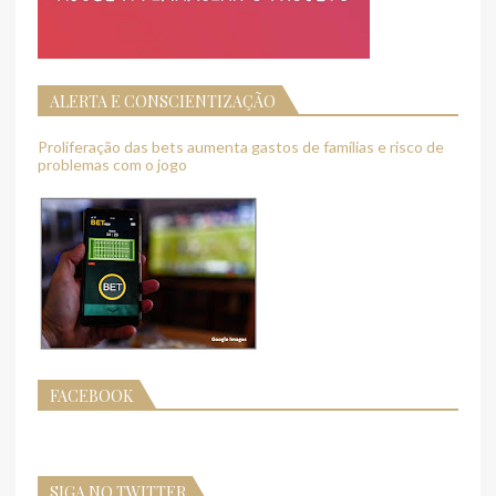
ALERTA E CONSCIENTIZAÇÃO
Proliferação das bets aumenta gastos de famílias e risco de
problemas com o jogo
FACEBOOK
SIGA NO TWITTER