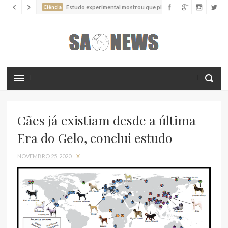
Ciência
Estudo experimental mostrou que plantas podem
absorver nutrientes através da poeira atmosférica
Ciência
Estudo descreve uma espécie extinta de polvo que pode
ter alcançado até 19 metros de comprimento
Ciência
Batimentos cardíacos promovem supressão do
crescimento de cânceres no coração de mamíferos, aponta estudo
Ciência
Estudo reportou o que parece ser a primeira "formiga
limpadora" conhecida
Cães já existiam desde a última
Ciência
Nova espécie descrita de aranha usa uma sofisticada
armadilha de teia para capturar formigas
Era do Gelo, conclui estudo
NOVEMBRO 25, 2020
X