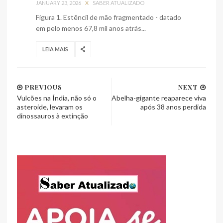
JANUARY 23, 2026
X
SABER ATUALIZADO
Figura 1. Estêncil de mão fragmentado - datado
em pelo menos 67,8 mil anos atrás...
LEIA MAIS
PREVIOUS
NEXT
Vulcões na Índia, não só o
Abelha-gigante reaparece viva
asteroide, levaram os
após 38 anos perdida
dinossauros à extinção