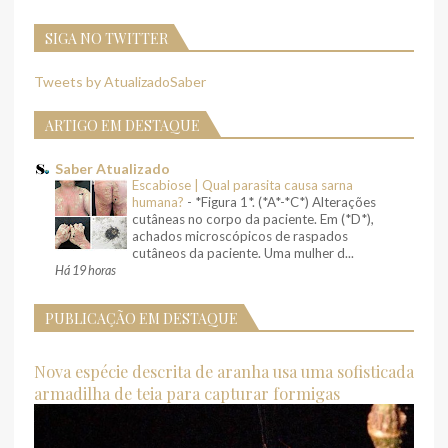
SIGA NO TWITTER
Tweets by AtualizadoSaber
ARTIGO EM DESTAQUE
Saber Atualizado
Escabiose | Qual parasita causa sarna
humana?
-
*Figura 1*. (*A*-*C*) Alterações
cutâneas no corpo da paciente. Em (*D*),
achados microscópicos de raspados
cutâneos da paciente. Uma mulher d...
Há 19 horas
PUBLICAÇÃO EM DESTAQUE
Nova espécie descrita de aranha usa uma sofisticada
armadilha de teia para capturar formigas