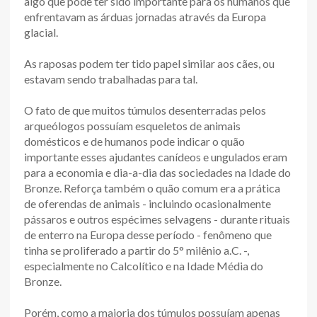
algo que pode ter sido importante para os humanos que
enfrentavam as árduas jornadas através da Europa
glacial.
As raposas podem ter tido papel similar aos cães, ou
estavam sendo trabalhadas para tal.
O fato de que muitos túmulos desenterradas pelos
arqueólogos possuíam esqueletos de animais
domésticos e de humanos pode indicar o quão
importante esses ajudantes canídeos e ungulados eram
para a economia e dia-a-dia das sociedades na Idade do
Bronze. Reforça também o quão comum era a prática
de oferendas de animais - incluindo ocasionalmente
pássaros e outros espécimes selvagens - durante rituais
de enterro na Europa desse período - fenômeno que
tinha se proliferado a partir do 5° milênio a.C. -,
especialmente no Calcolítico e na Idade Média do
Bronze.
Porém, como a maioria dos túmulos possuíam apenas