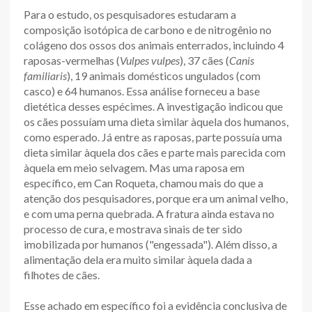
Para o estudo, os pesquisadores estudaram a
composição isotópica de carbono e de nitrogênio no
colágeno dos ossos dos animais enterrados, incluindo 4
raposas-vermelhas (
Vulpes vulpes
), 37 cães (
Canis
familiaris
), 19 animais domésticos ungulados (com
casco) e 64 humanos. Essa análise forneceu a base
dietética desses espécimes. A investigação indicou que
os cães possuíam uma dieta similar àquela dos humanos,
como esperado. Já entre as raposas, parte possuía uma
dieta similar àquela dos cães e parte mais parecida com
àquela em meio selvagem. Mas uma raposa em
específico, em Can Roqueta, chamou mais do que a
atenção dos pesquisadores, porque era um animal velho,
e com uma perna quebrada. A fratura ainda estava no
processo de cura, e mostrava sinais de ter sido
imobilizada por humanos ("engessada"). Além disso, a
alimentação dela era muito similar àquela dada a
filhotes de cães.
Esse achado em específico foi a evidência conclusiva de