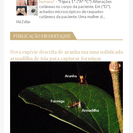
humana?
-
*Figura 1*. (*A*-*C*) Alterações
cutâneas no corpo da paciente. Em (*D*),
achados microscópicos de raspados
cutâneos da paciente. Uma mulher d...
Há 2 dias
PUBLICAÇÃO EM DESTAQUE
Nova espécie descrita de aranha usa uma sofisticada
armadilha de teia para capturar formigas