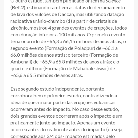
O outro estudo, também publicado ontem na
Science
(
Ref
.
2
), estimando também as datas do derramamento
de lava dos vulcões de Daccan, mas utilizando datação
radioativa urânio-chumbo (
1
) a partir de cristais de
zircônio, mostrou 4 grandes eventos de erupções, todos
com duração inferior a 100 mil anos. O primeiro evento
teria ocorrido de ~66,3 a 66,15 milhões de anos atrás; o
segundo evento (Formação de Poladpur) de ~66,1 a
66,0 milhões de anos atrás; o terceiro (Formação de
Ambenali) de ~65,9 a 65,8 milhões de anos atrás; e o
quarto e último (Formação de Mahabaleshwar) de
~65,6 a 65,5 milhões de anos atrás.
Esse segundo estudo independente, portanto,
corrobora bem o primeiro estudo, contradizendo a
ideia de que a maior parte das erupções vulcânicas
ocorreram antes do impacto. No caso desse estudo,
dois grandes eventos ocorreram após o impacto e um
praticamente junto ao impacto. Apenas um evento
ocorreu antes do realmente antes do impacto (ou seja,
corresponde aos 3/4 pós-impacto estimados pelo