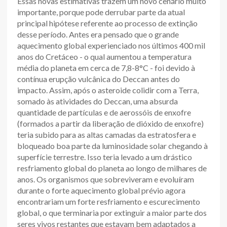
Essas novas estimativas trazem um novo cenário muito
importante, porque pode derrubar parte da atual
principal hipótese referente ao processo de extinção
desse período. Antes era pensado que o grande
aquecimento global experienciado nos últimos 400 mil
anos do Cretáceo - o qual aumentou a temperatura
média do planeta em cerca de 7,8-8°C - foi devido à
contínua erupção vulcânica do Deccan antes do
impacto. Assim, após o asteroide colidir com a Terra,
somado às atividades do Deccan, uma absurda
quantidade de partículas e de aerossóis de enxofre
(formados a partir da liberação de dióxido de enxofre)
teria subido para as altas camadas da estratosfera e
bloqueado boa parte da luminosidade solar chegando à
superfície terrestre. Isso teria levado a um drástico
resfriamento global do planeta ao longo de milhares de
anos. Os organismos que sobreviveram e evoluíram
durante o forte aquecimento global prévio agora
encontrariam um forte resfriamento e escurecimento
global, o que terminaria por extinguir a maior parte dos
seres vivos restantes que estavam bem adaptados a