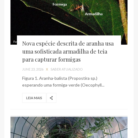
Nova espécie descrita de aranha usa
uma sofisticada armadilha de teia
para capturar formigas
JUNE 23, 2026
X
SABER ATUALIZADO
Figura 1. Aranha-balista (Propostira sp.)
esperando uma formiga-verde (Oecophyll...
LEIA MAIS