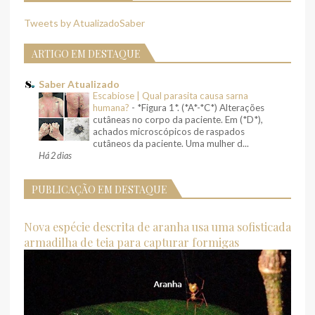
Tweets by AtualizadoSaber
ARTIGO EM DESTAQUE
Saber Atualizado
Escabiose | Qual parasita causa sarna
humana?
-
*Figura 1*. (*A*-*C*) Alterações
cutâneas no corpo da paciente. Em (*D*),
achados microscópicos de raspados
cutâneos da paciente. Uma mulher d...
Há 2 dias
PUBLICAÇÃO EM DESTAQUE
Nova espécie descrita de aranha usa uma sofisticada
armadilha de teia para capturar formigas