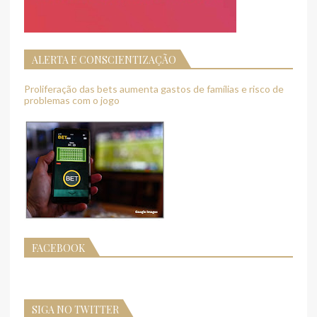
ALERTA E CONSCIENTIZAÇÃO
Proliferação das bets aumenta gastos de famílias e risco de
problemas com o jogo
FACEBOOK
SIGA NO TWITTER