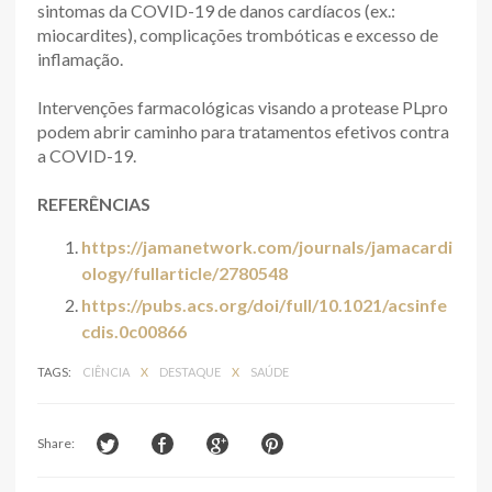
sintomas da COVID-19 de danos cardíacos (ex.:
miocardites), complicações trombóticas e excesso de
inflamação.
Intervenções farmacológicas visando a protease PLpro
podem abrir caminho para tratamentos efetivos contra
a COVID-19.
REFERÊNCIAS
https://jamanetwork.com/journals/jamacardi
ology/fullarticle/2780548
https://pubs.acs.org/doi/full/10.1021/acsinfe
cdis.0c00866
TAGS:
CIÊNCIA
X
DESTAQUE
X
SAÚDE
Share: