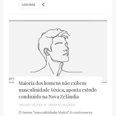
LEIA MAIS
Maioria dos homens não exibem
masculinidade tóxica, aponta estudo
conduzido na Nova Zelândia
JANUARY 24, 2026
X
SABER ATUALIZADO
O termo "masculinidade tóxica" é controverso