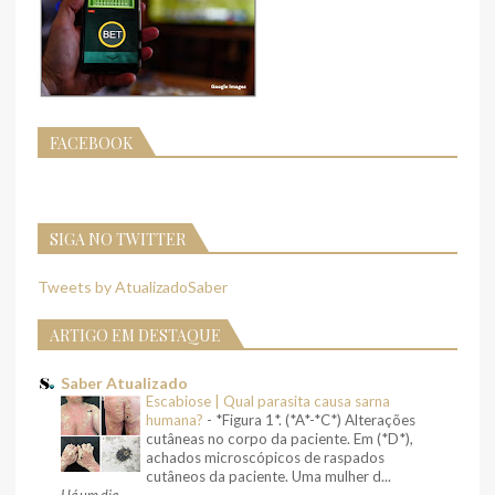
FACEBOOK
SIGA NO TWITTER
Tweets by AtualizadoSaber
ARTIGO EM DESTAQUE
Saber Atualizado
Escabiose | Qual parasita causa sarna
humana?
-
*Figura 1*. (*A*-*C*) Alterações
cutâneas no corpo da paciente. Em (*D*),
achados microscópicos de raspados
cutâneos da paciente. Uma mulher d...