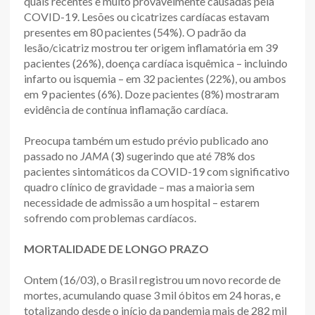
quais recentes e muito provavelmente causadas pela
COVID-19. Lesões ou cicatrizes cardíacas estavam
presentes em 80 pacientes (54%). O padrão da
lesão/cicatriz mostrou ter origem inflamatória em 39
pacientes (26%), doença cardíaca isquêmica – incluindo
infarto ou isquemia – em 32 pacientes (22%), ou ambos
em 9 pacientes (6%). Doze pacientes (8%) mostraram
evidência de contínua inflamação cardíaca.
Preocupa também um estudo prévio publicado ano
passado no
JAMA
(
3
) sugerindo que até 78% dos
pacientes sintomáticos da COVID-19 com significativo
quadro clínico de gravidade – mas a maioria sem
necessidade de admissão a um hospital – estarem
sofrendo com problemas cardíacos.
MORTALIDADE DE LONGO PRAZO
Ontem (16/03), o Brasil registrou um novo recorde de
mortes, acumulando quase 3 mil óbitos em 24 horas, e
totalizando desde o início da pandemia mais de 282 mil