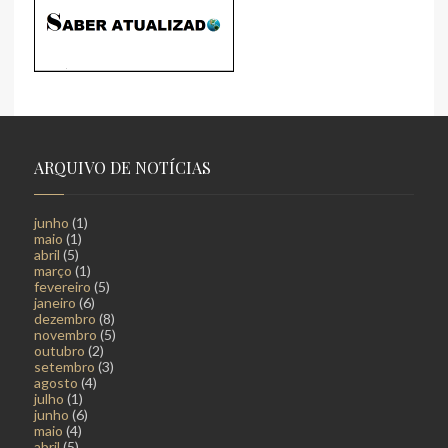
ARQUIVO DE NOTÍCIAS
junho
(1)
maio
(1)
abril
(5)
março
(1)
fevereiro
(5)
janeiro
(6)
dezembro
(8)
novembro
(5)
outubro
(2)
setembro
(3)
agosto
(4)
julho
(1)
junho
(6)
maio
(4)
abril
(5)