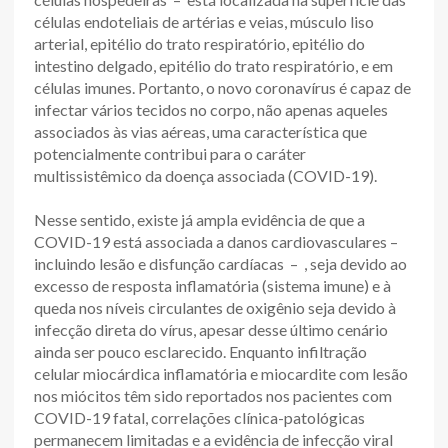
células endoteliais de artérias e veias, músculo liso
arterial, epitélio do trato respiratório, epitélio do
intestino delgado, epitélio do trato respiratório, e em
células imunes. Portanto, o novo coronavírus é capaz de
infectar vários tecidos no corpo, não apenas aqueles
associados às vias aéreas, uma característica que
potencialmente contribui para o caráter
multissistêmico da doença associada (COVID-19).
Nesse sentido, existe já ampla evidência de que a
COVID-19 está associada a danos cardiovasculares –
incluindo lesão e disfunção cardíacas – , seja devido ao
excesso de resposta inflamatória (sistema imune) e à
queda nos níveis circulantes de oxigênio seja devido à
infecção direta do vírus, apesar desse último cenário
ainda ser pouco esclarecido. Enquanto infiltração
celular miocárdica inflamatória e miocardite com lesão
nos miócitos têm sido reportados nos pacientes com
COVID-19 fatal, correlações clínica-patológicas
permanecem limitadas e a evidência de infecção viral