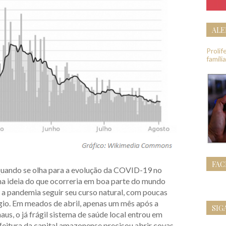
ALE
Proli
famíli
FA
uando se olha para a evolução da COVID-19 no
ma ideia do que ocorreria em boa parte do mundo
 a pandemia seguir seu curso natural, com poucas
gio. Em meados de abril, apenas um mês após a
SIG
s, o já frágil sistema de saúde local entrou em
feitura da capital amazonense precisou abrir covas