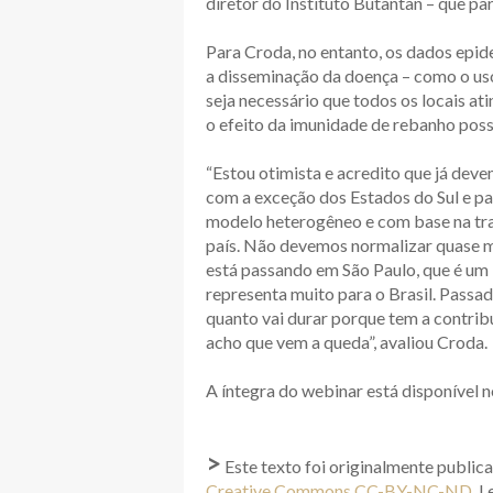
diretor do Instituto Butantan – que p
Para Croda, no entanto, os dados epi
a disseminação da doença – como o uso
seja necessário que todos os locais a
o efeito da imunidade de rebanho pos
“Estou otimista e acredito que já de
com a exceção dos Estados do Sul e p
modelo heterogêneo e com base na trag
país. Não devemos normalizar quase mi
está passando em São Paulo, que é um 
representa muito para o Brasil. Passa
quanto vai durar porque tem a contrib
acho que vem a queda”, avaliou Croda.
A íntegra do webinar está disponível 
>
Este texto foi originalmente public
Creative Commons CC-BY-NC-ND
. L