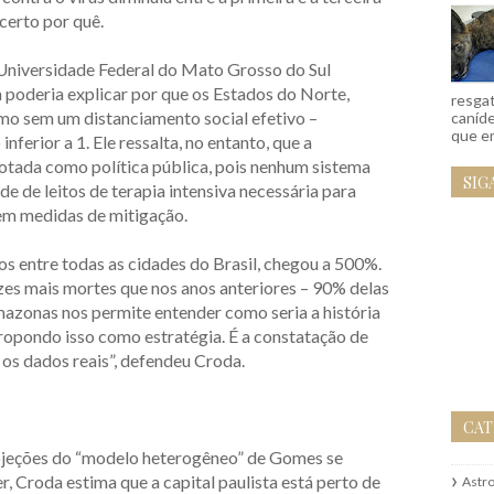
 certo por quê.
 Universidade Federal do Mato Grosso do Sul
poderia explicar por que os Estados do Norte,
resgat
mo sem um distanciamento social efetivo –
caníd
que em
ferior a 1. Ele ressalta, no entanto, que a
otada como política pública, pois nenhum sistema
SIG
de de leitos de terapia intensiva necessária para
sem medidas de mitigação.
s entre todas as cidades do Brasil, chegou a 500%.
zes mais mortes que nos anos anteriores – 90% delas
mazonas nos permite entender como seria a história
ropondo isso como estratégia. É a constatação de
os dados reais”, defendeu Croda.
CAT
ojeções do “modelo heterogêneo” de Gomes se
, Croda estima que a capital paulista está perto de
Astr