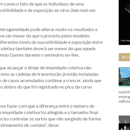
 conta o fato de que os indivíduos de uma
etibilidade e de exposição ao vírus (
leia mais em:
terogeneidade pode alterar muito os resultados e
ve ser menor do que o previsto pelos modelos
erentes níveis de suscetibilidade e exposição entre
e coletiva também deverá ser menor do que aquele
irmou Gomes durante o seminário on-line.
NOT
que alcançar o limiar de imunidade coletiva não
Como as cadeias de transmissão já estão instaladas
 de casos acumulados continue a crescer, ainda que
o dobro do que foi registrado no pico da curva
marinh
emergi
milhõe
s fazer com que a diferença entre o número de
e imunidade coletiva foi atingido e o tamanho final
eciso controlar os surtos que vão surgindo de forma
streamento de contato”, disse.