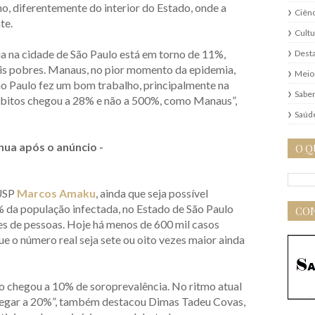
ho, diferentemente do interior do Estado, onde a
Ciênc
te.
Cultu
a na cidade de São Paulo está em torno de 11%,
Dest
is pobres. Manaus, no pior momento da epidemia,
Meio
ão Paulo fez um bom trabalho, principalmente na
Saber
óbitos chegou a 28% e não a 500%, como Manaus”,
Saúd
nua após o anúncio -
O Q
 USP
Marcos Amaku
, ainda que seja possível
% da população infectada, no Estado de São Paulo
CON
es de pessoas. Hoje há menos de 600 mil casos
 o número real seja sete ou oito vezes maior ainda
ão chegou a 10% de soroprevalência. No ritmo atual
egar a 20%”, também destacou Dimas Tadeu Covas,