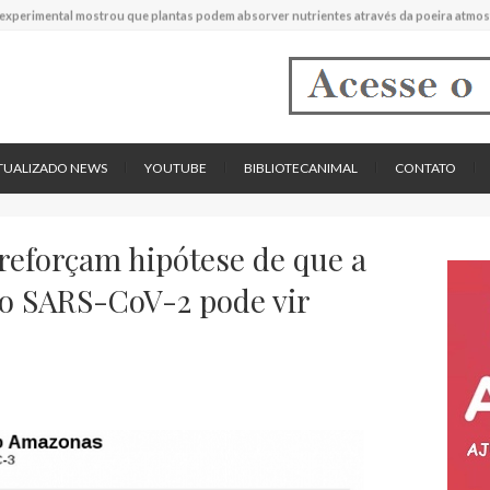
experimental mostrou que plantas podem absorver nutrientes através da poeira atmos
descreve uma espécie extinta de polvo que pode ter alcançado até 19 metros de compr
tos cardíacos promovem supressão do crescimento de cânceres no coração de mamíf
reportou o que parece ser a primeira "formiga limpadora" conhecida
pécie descrita de aranha usa uma sofisticada armadilha de teia para capturar formigas
TUALIZADO NEWS
YOUTUBE
BIBLIOTECANIMAL
CONTATO
eforçam hipótese de que a
ao SARS-CoV-2 pode vir