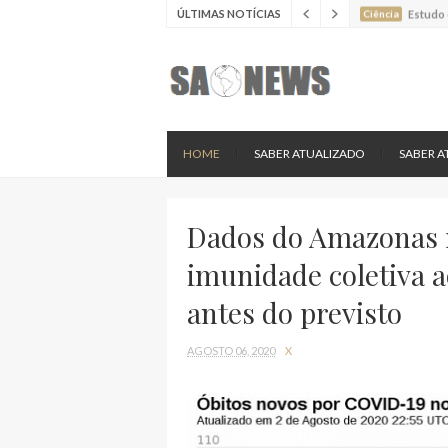
ÚLTIMAS NOTÍCIAS
Ciência
Estudo 
Ciência
Estudo 
Ciência
Batimen
Ciência
Estudo 
Ciência
Nova es
HOME
SABER ATUALIZADO
SABER A
Dados do Amazonas r
imunidade coletiva 
antes do previsto
AGOSTO 06, 2020
X