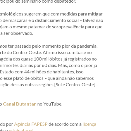
articipou do seminário como debatedor.
demiológicos sugerem que com medidas para mitigar
 de máscaras e o distanciamento social – talvez não
tinjam o mesmo patamar de soroprevalência para que
sa ser observado.
vemos ter passado pelo momento pior da pandemia,
arte do Centro-Oeste. Afirmo isso com base no
édia dos quase 100 mil óbitos já registrados no
l mortes diárias por 60 dias. Mas, como o pior já
Estado com 44 milhões de habitantes, isso
do esse platô de óbitos – que ainda não sabemos
uição dessas outras regiões [Sul e Centro-Oeste] –
no
Canal Butantan
no YouTube
.
ado por
Agência FAPESP
de acordo com a
licença
eia o
original aqui
.