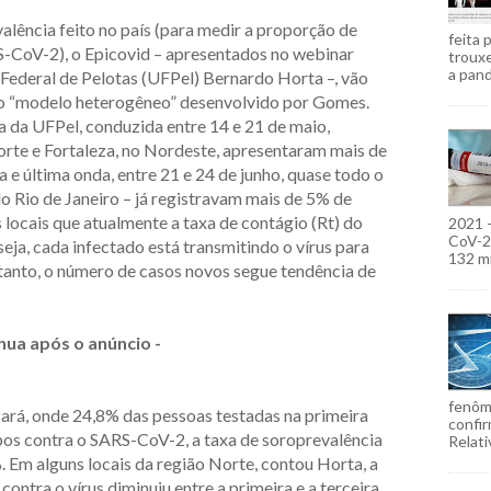
lência feito no país (para medir a proporção de
feita 
-CoV-2), o Epicovid – apresentados no webinar
troux
a pand
Federal de Pelotas (UFPel) Bernardo Horta –, vão
 o “modelo heterogêneo” desenvolvido por Gomes.
a da UFPel, conduzida entre 14 e 21 de maio,
rte e Fortaleza, no Nordeste, apresentaram mais de
 e última onda, entre 21 e 24 de junho, quase todo o
o Rio de Janeiro – já registravam mais de 5% de
 locais que atualmente a taxa de contágio (Rt) do
2021 
CoV-2)
seja, cada infectado está transmitindo o vírus para
132 mi
anto, o número de casos novos segue tendência de
nua após o anúncio -
fenôm
rá, onde 24,8% das pessoas testadas na primeira
confir
os contra o SARS-CoV-2, a taxa de soroprevalência
Relati
m alguns locais da região Norte, contou Horta, a
ntra o vírus diminuiu entre a primeira e a terceira