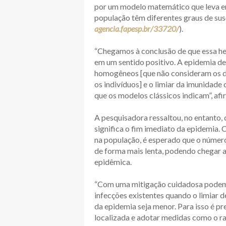
por um modelo matemático que leva em
população têm diferentes graus de susc
agencia.fapesp.br/33720/
).
“Chegamos à conclusão de que essa he
em um sentido positivo. A epidemia de
homogêneos [que não consideram os dif
os indivíduos] e o limiar da imunidad
que os modelos clássicos indicam”, af
A pesquisadora ressaltou, no entanto, 
significa o fim imediato da epidemia. 
na população, é esperado que o número
de forma mais lenta, podendo chegar a
epidêmica.
“Com uma mitigação cuidadosa podemo
infecções existentes quando o limiar d
da epidemia seja menor. Para isso é pr
localizada e adotar medidas como o ra