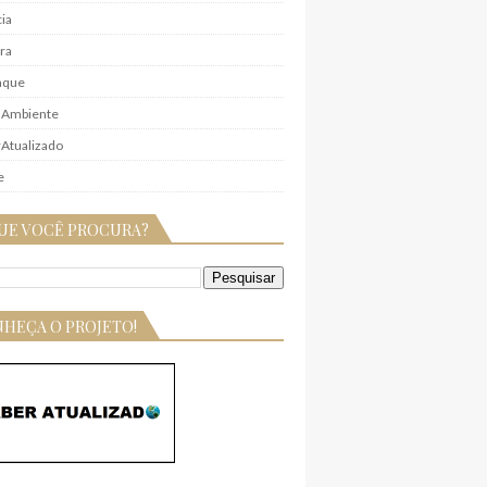
ia
ra
aque
 Ambiente
Atualizado
e
UE VOCÊ PROCURA?
HEÇA O PROJETO!