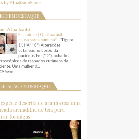
s by AtualizadoSaber
IGO EM DESTAQUE
ber Atualizado
Escabiose | Qual parasita
causa sarna humana?
-
*Figura
1*. (*A*-*C*) Alterações
cutâneas no corpo da
paciente. Em (*D*), achados
croscópicos de raspados cutâneos da
iente. Uma mulher d...
19 horas
LICAÇÃO EM DESTAQUE
espécie descrita de aranha usa uma
ticada armadilha de teia para
urar formigas