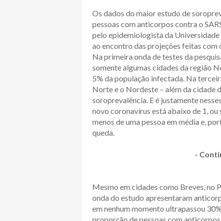
Os dados do maior estudo de soropreva
pessoas com anticorpos contra o SARS
pelo epidemiologista da Universidade 
ao encontro das projeções feitas com
Na primeira onda de testes da pesquis
somente algumas cidades da região No
5% da população infectada. Na terceira
Norte e o Nordeste – além da cidade d
soroprevalência. E é justamente nesses
novo coronavírus está abaixo de 1, ou 
menos de uma pessoa em média e, port
queda.
- Conti
Mesmo em cidades como Breves, no Pa
onda do estudo apresentaram anticorp
em nenhum momento ultrapassou 30%. E
proporção de pessoas com anticorpos co