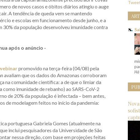
Tweet
úmero de novos casos e óbitos diários atingiu o auge
cair. A tendência de queda vem se mantendo
ART
cio e escolas em funcionamento desde junho, e a
em 30% da população desenvolveu imunidade contra
Sa
nua após o anúncio -
mi
pac
webinar
promovido na terça-feira (04/08) pela
Há 
an avaliam que os dados do Amazonas corroboram
a na comunidade científica: a de que o limiar da
PUB
da como imunidade de rebanho) ao SARS-CoV-2
rno de 20% da população é infectada – bem antes,
os de modelagem feitos no início da pandemia:
Nova 
sofis
capt
ica portuguesa Gabriela Gomes (atualmente na
, que inclui pesquisadores da Universidade de São
pontar nessa direção, com base em projeções feitas