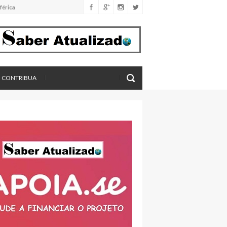
férica
imento
eros, aponta estudo
CONTRIBUA