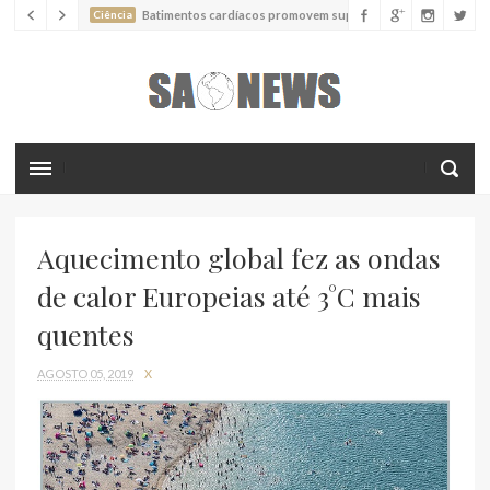
Ciência
Batimentos cardíacos promovem supressão do
crescimento de cânceres no coração de mamíferos, aponta estudo
Ciência
Estudo reportou o que parece ser a primeira "formiga
limpadora" conhecida
Ciência
Nova espécie descrita de aranha usa uma sofisticada
armadilha de teia para capturar formigas
Aquecimento global fez as ondas
de calor Europeias até 3°C mais
quentes
AGOSTO 05, 2019
X