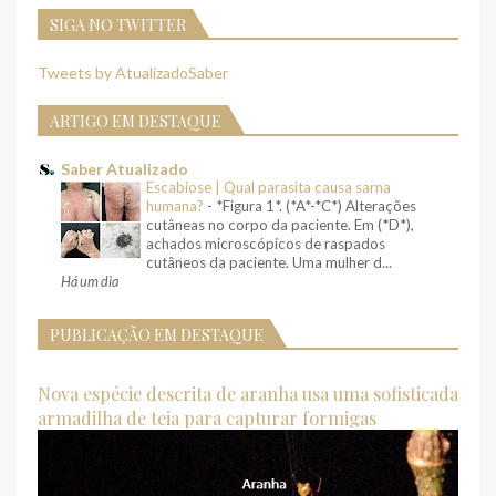
SIGA NO TWITTER
Tweets by AtualizadoSaber
ARTIGO EM DESTAQUE
Saber Atualizado
Escabiose | Qual parasita causa sarna
humana?
-
*Figura 1*. (*A*-*C*) Alterações
cutâneas no corpo da paciente. Em (*D*),
achados microscópicos de raspados
cutâneos da paciente. Uma mulher d...
Há um dia
PUBLICAÇÃO EM DESTAQUE
Nova espécie descrita de aranha usa uma sofisticada
armadilha de teia para capturar formigas