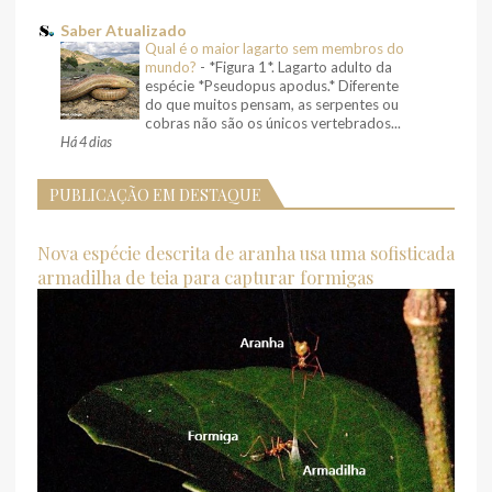
Saber Atualizado
Qual é o maior lagarto sem membros do
mundo?
-
*Figura 1*. Lagarto adulto da
espécie *Pseudopus apodus.* Diferente
do que muitos pensam, as serpentes ou
cobras não são os únicos vertebrados...
Há 4 dias
PUBLICAÇÃO EM DESTAQUE
Nova espécie descrita de aranha usa uma sofisticada
armadilha de teia para capturar formigas