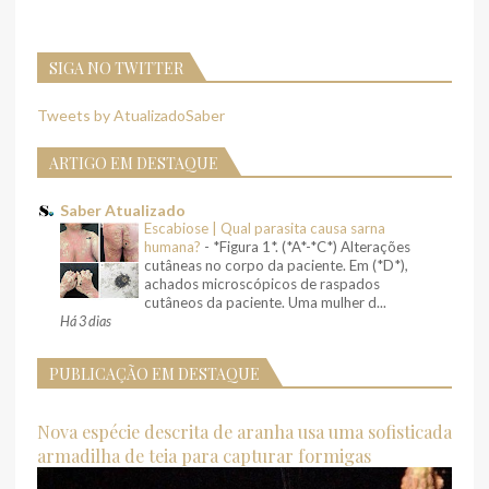
SIGA NO TWITTER
Tweets by AtualizadoSaber
ARTIGO EM DESTAQUE
Saber Atualizado
Escabiose | Qual parasita causa sarna
humana?
-
*Figura 1*. (*A*-*C*) Alterações
cutâneas no corpo da paciente. Em (*D*),
achados microscópicos de raspados
cutâneos da paciente. Uma mulher d...
Há 3 dias
PUBLICAÇÃO EM DESTAQUE
Nova espécie descrita de aranha usa uma sofisticada
armadilha de teia para capturar formigas