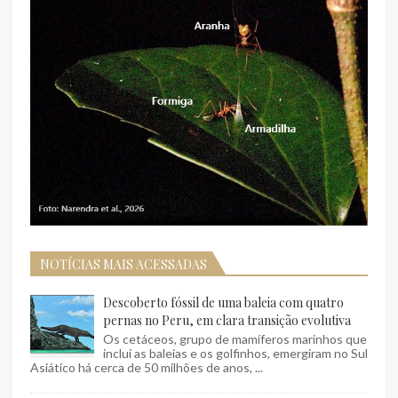
NOTÍCIAS MAIS ACESSADAS
Descoberto fóssil de uma baleia com quatro
pernas no Peru, em clara transição evolutiva
Os cetáceos, grupo de mamíferos marinhos que
inclui as baleias e os golfinhos, emergiram no Sul
Asiático há cerca de 50 milhões de anos, ...