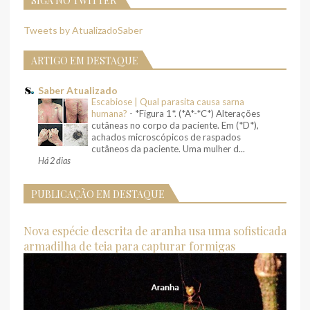
SIGA NO TWITTER
Tweets by AtualizadoSaber
ARTIGO EM DESTAQUE
Saber Atualizado
Escabiose | Qual parasita causa sarna
humana?
-
*Figura 1*. (*A*-*C*) Alterações
cutâneas no corpo da paciente. Em (*D*),
achados microscópicos de raspados
cutâneos da paciente. Uma mulher d...
Há 2 dias
PUBLICAÇÃO EM DESTAQUE
Nova espécie descrita de aranha usa uma sofisticada
armadilha de teia para capturar formigas