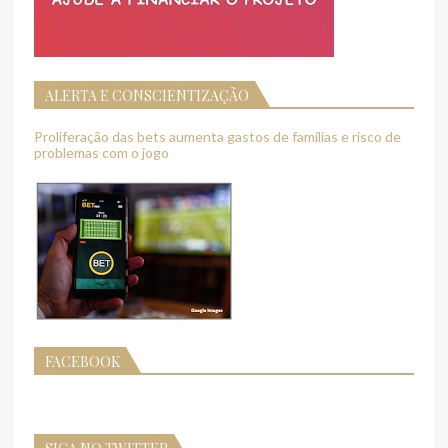
ALERTA E CONSCIENTIZAÇÃO
Proliferação das bets aumenta gastos de famílias e risco de
problemas com o jogo
FACEBOOK