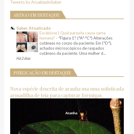
Tweets by AtualizadoSaber
ARTIGO EM DESTAQUE
Saber Atualizado
Escabiose | Qual parasita causa sarna
humana?
-
*Figura 1*. (*A*-*C*) Alterações
cutâneas no corpo da paciente. Em (*D*),
achados microscópicos de raspados
cutâneos da paciente. Uma mulher d...
Há 2 dias
PUBLICAÇÃO EM DESTAQUE
Nova espécie descrita de aranha usa uma sofisticada
armadilha de teia para capturar formigas