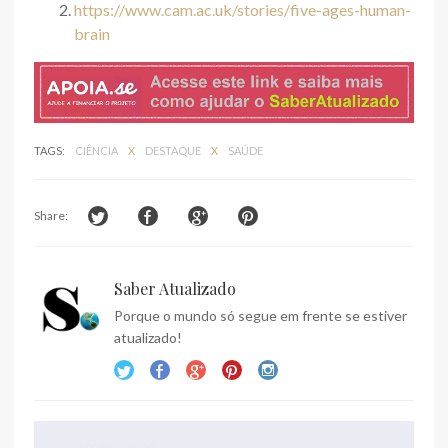
https://www.cam.ac.uk/stories/five-ages-human-
brain
TAGS:
CIÊNCIA
X
DESTAQUE
X
SAÚDE
Share:
Saber Atualizado
Porque o mundo só segue em frente se estiver
atualizado!