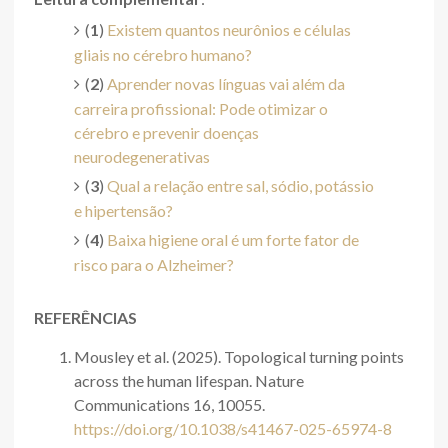
(
1
)
Existem quantos neurônios e células
gliais no cérebro humano?
(
2
)
Aprender novas línguas vai além da
carreira profissional: Pode otimizar o
cérebro e prevenir doenças
neurodegenerativas
(
3
)
Qual a relação entre sal, sódio, potássio
e hipertensão?
(
4
)
Baixa higiene oral é um forte fator de
risco para o Alzheimer?
REFERÊNCIAS
Mousley et al. (2025). Topological turning points
across the human lifespan. Nature
Communications 16, 10055.
https://doi.org/10.1038/s41467-025-65974-8