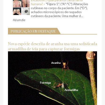
humana?
-
*Figura 1*. (*A*-*C*) Alterações
cutâneas no corpo da paciente. Em (*D*),
achados microscópicos de raspados
cutâneos da paciente. Uma mulher d...
Há um dia
PUBLICAÇÃO EM DESTAQUE
Nova espécie descrita de aranha usa uma sofisticada
armadilha de teia para capturar formigas