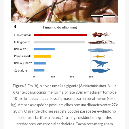
Figura 2
. Em (
A
), olho de uma lula gigante (
Architeuthis dux
). A lula
gigante possui comprimento maior (até 20 m e média em torno de
10 m) do que as lulas colossais, mas massa corporal menor (<300
kg). Ambas as espécies possuem olhos com um diâmetro entre 27 e
28 cm. O grande olho nesses cefalópodes parece ter evoluído no
sentido de facilitar a detecção a longa distância de grandes
predadores, em especial cachalotes. Cachalotes mergulham