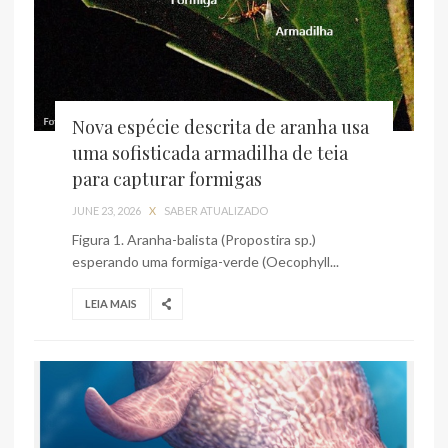
Nova espécie descrita de aranha usa
uma sofisticada armadilha de teia
para capturar formigas
JUNE 23, 2026
X
SABER ATUALIZADO
Figura 1. Aranha-balista (Propostira sp.)
esperando uma formiga-verde (Oecophyll...
LEIA MAIS