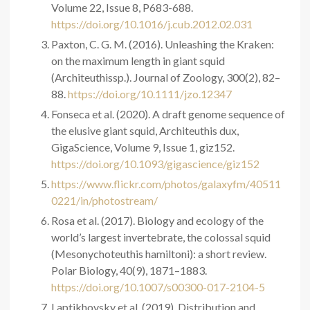
Volume 22, Issue 8, P683-688.
https://doi.org/10.1016/j.cub.2012.02.031
Paxton, C. G. M. (2016). Unleashing the Kraken:
on the maximum length in giant squid
(Architeuthissp.). Journal of Zoology, 300(2), 82–
88.
https://doi.org/10.1111/jzo.12347
Fonseca et al. (2020). A draft genome sequence of
the elusive giant squid, Architeuthis dux,
GigaScience, Volume 9, Issue 1, giz152.
https://doi.org/10.1093/gigascience/giz152
https://www.flickr.com/photos/galaxyfm/40511
0221/in/photostream/
Rosa et al. (2017). Biology and ecology of the
world’s largest invertebrate, the colossal squid
(Mesonychoteuthis hamiltoni): a short review.
Polar Biology, 40(9), 1871–1883.
https://doi.org/10.1007/s00300-017-2104-5
Laptikhovsky et al. (2019). Distribution and