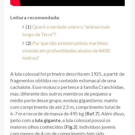
Leitura recomendada
:
(
1
)
Qual é a verdade sobre o "animal mais
longo da Terra"?
(
2
)
Por que não existem peixes marinhos
vivendo em profundidades abaixo de 8400
metros?
A lula colossal foi primeiro descrita em 1925, a partir de
fragmentos obtidos no conteúdo estomacal de uma
cachalote. Esse molusco pertence à família Cranchiidae,
mas, diferente dos outros membros de pequeno a
médio porte desse grupo, evoluiu gigantismo: manto
com comprimento de até 2,5 m, comprimento total de
6-7 m e recorde de massa de 495 kg (
Ref
.
7
). Além disso,
junto com a
lula gigante
, a lula colossal possui os
maiores olhos conhecidos (
Fig
.
2
). Indivíduos juvenis
com menos de 4 cm de comprimento tem sido