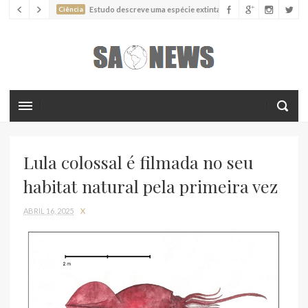
Ciência
Estudo descreve uma espécie extinta de polvo que pode
ter alcançado até 19 metros de comprimento
Ciência
Batimentos cardíacos promovem supressão do
crescimento de cânceres no coração de mamíferos, aponta estudo
Ciência
Estudo reportou o que parece ser a primeira "formiga
limpadora" conhecida
Ciência
Nova espécie descrita de aranha usa uma sofisticada
armadilha de teia para capturar formigas
Lula colossal é filmada no seu
habitat natural pela primeira vez
ABRIL 16, 2025
X