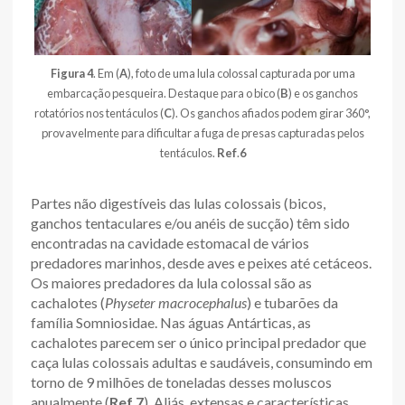
Figura 4
. Em (
A
), foto de uma lula colossal capturada por uma
embarcação pesqueira. Destaque para o bico (
B
) e os ganchos
rotatórios nos tentáculos (
C
). Os ganchos afiados podem girar 360°,
provavelmente para dificultar a fuga de presas capturadas pelos
tentáculos.
Ref
.
6
Partes não digestíveis das lulas colossais (bicos,
ganchos tentaculares e/ou anéis de sucção) têm sido
encontradas na cavidade estomacal de vários
predadores marinhos, desde aves e peixes até cetáceos.
Os maiores predadores da lula colossal são as
cachalotes (
Physeter macrocephalus
) e tubarões da
família Somniosidae. Nas águas Antárticas, as
cachalotes parecem ser o único principal predador que
caça lulas colossais adultas e saudáveis, consumindo em
torno de 9 milhões de toneladas desses moluscos
anualmente (
Ref
.
7
). Aliás, extensas e características