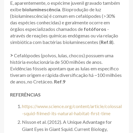
E, aparentemente, o espécime juvenil gravado também
exibe
bioluminescência
. Bioprodução de luz
(bioluminescência) é comum em cefalópodes (>30%
das espécies conhecidas) e geralmente ocorre em
órgãos especializados chamados de
fotóforos
-
através de reações químicas endógenas ou via relação
simbiótica com bactérias bioluminescentes (
Ref
.
8
).
>
Cefalópodes (polvos, lulas, chocos) possuem uma
história evolucionária de 500 milhões de anos.
Evidências fósseis apontam que as lulas em específico
tiveram origem e rápida diversificação há ~100 milhões
de anos, no Cretáceo.
Ref
.
9
REFERÊNCIAS
https://www.science.org/content/article/colossal
-squid-filmed-its-natural-habitat-first-time
Nisson et al. (2012). A Unique Advantage for
Giant Eyes in Giant Squid. Current Biology,