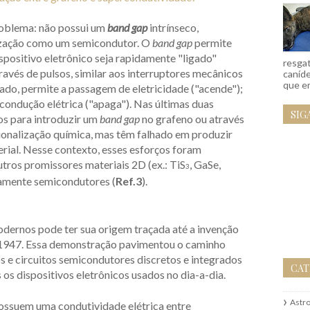
roblema: não possui um
band gap
intrínseco,
ilização como um semicondutor. O
band gap
permite
positivo eletrônico seja rapidamente "ligado"
resgat
través de pulsos, similar aos interruptores mecânicos
caníd
que em
do, permite a passagem de eletricidade ("acende");
condução elétrica ("apaga"). Nas últimas duas
SIG
s para introduzir um
band gap
no grafeno ou através
ionalização química, mas têm falhado em produzir
rial. Nesse contexto, esses esforços foram
ros promissores materiais 2D (ex.: TiS
, GaSe,
3
camente semicondutores (
Ref.3
).
dernos pode ter sua origem traçada até a invenção
 1947. Essa demonstração pavimentou o caminho
s e circuitos semicondutores discretos e integrados
CAT
s dispositivos eletrônicos usados no dia-a-dia.
Astr
ossuem uma condutividade elétrica entre