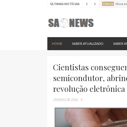
ÚLTIMAS NOTÍCIAS
Ciência
Estudo 
Ciência
Estudo 
Ciência
Batimen
Ciência
Estudo 
Ciência
Nova es
HOME
SABER ATUALIZADO
SABER A
Cientistas consegue
semicondutor, abrin
revolução eletrônica
JANEIRO 08, 2024
X