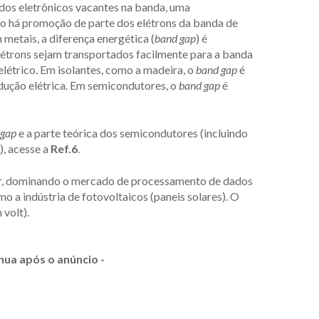
ados eletrônicos vacantes na banda, uma
do há promoção de parte dos elétrons da banda de
metais, a diferença energética (
band gap
) é
létrons sejam transportados facilmente para a banda
étrico. Em isolantes, como a madeira, o
band gap
é
dução elétrica. Em semicondutores, o
band gap
é
 gap
e a parte teórica dos semicondutores (incluindo
), acesse a
Ref.6
.
or, dominando o mercado de processamento de dados
o a indústria de fotovoltaicos (paneis solares). O
 volt).
nua após o anúncio -