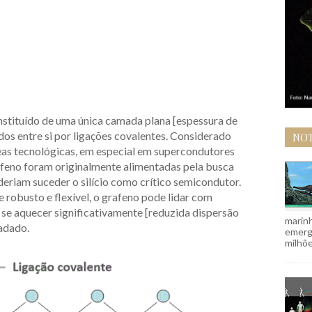
stituído de uma única camada plana [espessura de
os entre si por ligações covalentes. Considerado
NOT
eas tecnológicas, em especial em supercondutores
rafeno foram originalmente alimentadas pela busca
deriam suceder o silício como crítico semicondutor.
robusto e flexível, o grafeno pode lidar com
 se aquecer significativamente [reduzida dispersão
marinh
radado.
emergi
milhõe