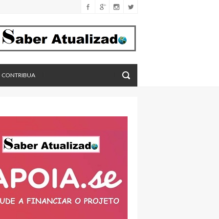
férica
imento
eros, aponta estudo
CONTRIBUA