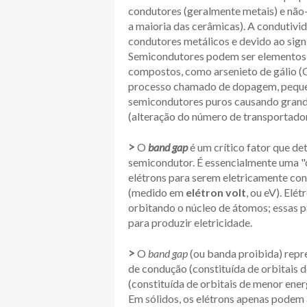
condutores (geralmente metais) e não-
a maioria das cerâmicas). A condutivi
condutores metálicos e devido ao sign
Semicondutores podem ser elementos pu
compostos, como arsenieto de gálio (
processo chamado de dopagem, pequen
semicondutores puros causando grand
(alteração do número de transportado
>
O
band gap
é um crítico fator que de
semicondutor. É essencialmente uma "
elétrons para serem eletricamente co
(medido em
elétron volt
, ou eV). Elé
orbitando o núcleo de átomos; essas 
para produzir eletricidade.
>
O
band gap
(ou banda proibida) repr
de condução (constituída de orbitais d
(constituída de orbitais de menor ener
Em sólidos, os elétrons apenas podem 