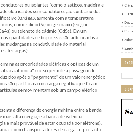
condutores ou isolantes (como plásticos, madeira e
Ciênc
dade elétrica dos semicondutores, ao contrário dos
Cultu
ificativo
band gap
, aumenta com a temperatura.
Dest
ros, como silício (Si) ou germânio (Ge), ou
GaAs) ou seleneto de cádmio (CdSe). Em um
Meio
as quantidades de impurezas são adicionadas a
Saber
es mudanças na condutividade do material
Saúd
res de cargas).
O Q
termina as propriedades elétricas e ópticas de um
catraca atômica" que só permite a passagem de
nduzidos após o "pagamento" de um valor energético
trons são partículas com carga negativa que ficam
CON
partículas se movimentam sob um campo elétrico
esenta a diferença de energia mínima entre a banda
e mais alta energia) e a banda de valência
gia e mais provável de estar ocupada por elétrons).
atuar como transportadores de carga - e, portanto,