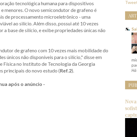
Tweet
ploração tecnológica humana para dispositivos
 e menores. O novo semicondutor de grafeno é
ART
s de processamento microeletrônico - uma
iável ao silício. Além disso, possui até 10 vezes
Sa
 a base de silício, e exibe propriedades únicas não
dutor de grafeno com 10 vezes mais mobilidade do
des únicos não disponíveis para o silício," disse em
mi
e Física no Instituto de Tecnologia da Georgia
pac
s principais do novo estudo (
Ref.2
).
Há 
nua após o anúncio -
PUB
Nova 
sofis
capt