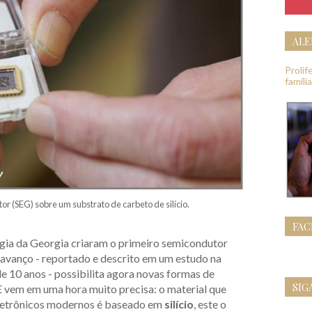
ALE
Proli
famíli
or (SEG) sobre um substrato de carbeto de silício.
FA
ogia da Georgia criaram o primeiro semicondutor
avanço - reportado e descrito em um estudo na
de 10 anos - possibilita agora novas formas de
SIG
 E vem em uma hora muito precisa: o material que
eletrônicos modernos é baseado em
silício
, este o