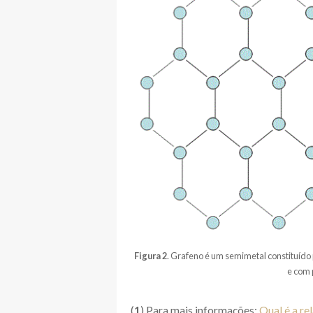
Figura 2
. Grafeno é um semimetal constituído
e com 
(
1
) Para mais informações:
Qual é a re