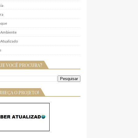
ia
ra
aque
 Ambiente
Atualizado
e
UE VOCÊ PROCURA?
HEÇA O PROJETO!