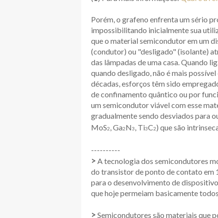
Porém, o grafeno enfrenta um sério p
impossibilitando inicialmente sua ut
que o material semicondutor em um dis
(condutor) ou "desligado" (isolante) a
das lâmpadas de uma casa. Quando liga
quando desligado, não é mais possível 
décadas, esforços têm sido empregado
de confinamento quântico ou por func
um semicondutor viável com esse mate
gradualmente sendo desviados para out
MoS
, Ga
N
, Ti
C
) que são intrinse
2
2
3
3
2
----------
>
A tecnologia dos semicondutores mo
do transistor de ponto de contato em
para o desenvolvimento de dispositivo
que hoje permeiam basicamente todos o
>
Semicondutores são materiais que p