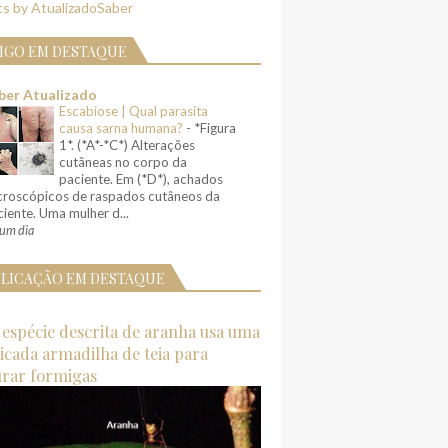
s by AtualizadoSaber
IGO EM DESTAQUE
ber Atualizado
Escabiose | Qual parasita
causa sarna humana?
-
*Figura
1*. (*A*-*C*) Alterações
cutâneas no corpo da
paciente. Em (*D*), achados
croscópicos de raspados cutâneos da
iente. Uma mulher d...
um dia
LICAÇÃO EM DESTAQUE
espécie descrita de aranha usa uma
ticada armadilha de teia para
urar formigas