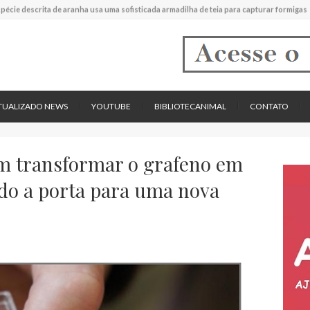
experimental mostrou que plantas podem absorver nutrientes através da poeira atmos
descreve uma espécie extinta de polvo que pode ter alcançado até 19 metros de compr
tos cardíacos promovem supressão do crescimento de cânceres no coração de mamíf
reportou o que parece ser a primeira "formiga limpadora" conhecida
pécie descrita de aranha usa uma sofisticada armadilha de teia para capturar formigas
TUALIZADO NEWS
YOUTUBE
BIBLIOTECANIMAL
CONTATO
m transformar o grafeno em
do a porta para uma nova