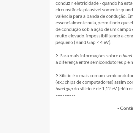
conduzir eletricidade - quando há est
circunstância plausível somente quan
valência para a banda de condução. Em 
essencialmente nula, permitindo que e
de condução sob a ação de um campo el
muito elevado, impossibilitando a con
pequeno (Band Gap < 4 eV).
>
Para mais informações sobre o
band
a diferença entre semicondutores p e n
>
Silício é o mais comum semicondut
(ex.: chips de computadores) assim com
band gap
do silício é de 1,12 eV (elétron
-----------
- Conti