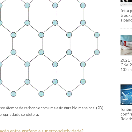
feita 
troux
a pand
2021 
CoV-2)
132 mi
 por átomos de carbono e com uma estrutura bidimensional (2D)
fenôm
confir
propriedade condutora.
Relati
lação entre grafeno e supercondutividade?