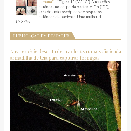
humana?
-
*Figura 1*. (*A*-*C*) Alterações
cutâneas no corpo da paciente. Em (*D*),
achados microscópicos de raspados
cutâneos da paciente. Uma mulher d...
Há 3 dias
PUBLICAÇÃO EM DESTAQUE
Nova espécie descrita de aranha usa uma sofisticada
armadilha de teia para capturar formigas