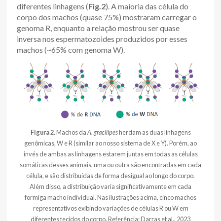
diferentes linhagens (
Fig.2
). A maioria das célula do
corpo dos machos (quase 75%) mostraram carregar o
genoma R, enquanto a relação mostrou ser quase
inversa nos espermatozoides produzidos por esses
machos (~65% com genoma W).
Figura 2
. Machos da
A. gracilipes
herdam as duas linhagens
genômicas, W e R (similar ao nosso sistema de X e Y). Porém, ao
invés de ambas as linhagens estarem juntas em todas as células
somáticas desses animais, uma ou outra são encontradas em cada
célula, e são distribuídas de forma desigual ao longo do corpo.
Além disso, a distribuição varia significativamente em cada
formiga macho individual. Nas ilustrações acima, cinco machos
representativos exibindo variações de células R ou W em
diferentes tecidos do corpo. Referência: Darras et al., 2023