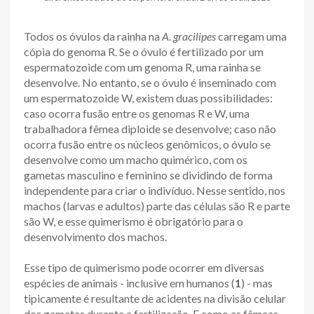
Todos os óvulos da rainha na
A. gracilipes
carregam uma
cópia do genoma R. Se o óvulo é fertilizado por um
espermatozoide com um genoma R, uma rainha se
desenvolve. No entanto, se o óvulo é inseminado com
um espermatozoide W, existem duas possibilidades:
caso ocorra fusão entre os genomas R e W, uma
trabalhadora fêmea diploide se desenvolve; caso não
ocorra fusão entre os núcleos genômicos, o óvulo se
desenvolve como um macho quimérico, com os
gametas masculino e feminino se dividindo de forma
independente para criar o indivíduo. Nesse sentido, nos
machos (larvas e adultos) parte das células são R e parte
são W, e esse quimerismo é obrigatório para o
desenvolvimento dos machos.
Esse tipo de quimerismo pode ocorrer em diversas
espécies de animais - inclusive em humanos (
1
) - mas
tipicamente é resultante de acidentes na divisão celular
dos gametas durante a fertilização. E como as fêmeas