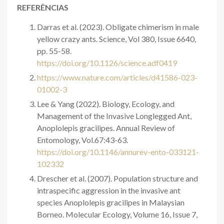
REFERÊNCIAS
Darras et al. (2023). Obligate chimerism in male
yellow crazy ants. Science, Vol 380, Issue 6640,
pp. 55-58.
https://doi.org/10.1126/science.adf0419
https://www.nature.com/articles/d41586-023-
01002-3
Lee & Yang (2022). Biology, Ecology, and
Management of the Invasive Longlegged Ant,
Anoplolepis gracilipes. Annual Review of
Entomology, Vol.67:43-63.
https://doi.org/10.1146/annurev-ento-033121-
102332
Drescher et al. (2007). Population structure and
intraspecific aggression in the invasive ant
species Anoplolepis gracilipes in Malaysian
Borneo. Molecular Ecology, Volume 16, Issue 7,