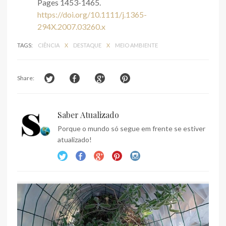
Pages 1453-1465.
https://doi.org/10.1111/j.1365-
294X.2007.03260.x
TAGS:
CIÊNCIA
X
DESTAQUE
X
MEIO AMBIENTE
Share:
Saber Atualizado
Porque o mundo só segue em frente se estiver
atualizado!