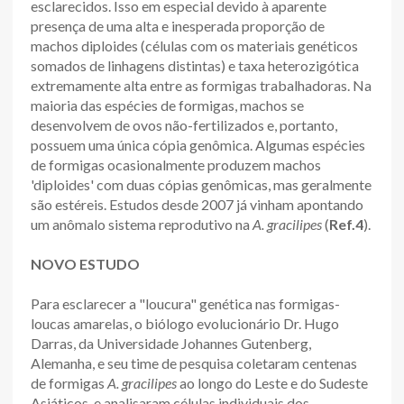
esclarecidos. Isso em especial devido à aparente
presença de uma alta e inesperada proporção de
machos diploides (células com os materiais genéticos
somados de linhagens distintas) e taxa heterozigótica
extremamente alta entre as formigas trabalhadoras. Na
maioria das espécies de formigas, machos se
desenvolvem de ovos não-fertilizados e, portanto,
possuem uma única cópia genômica. Algumas espécies
de formigas ocasionalmente produzem machos
'diploides' com duas cópias genômicas, mas geralmente
são estéreis. Estudos desde 2007 já vinham apontando
um anômalo sistema reprodutivo na
A. gracilipes
(
Ref.4
).
NOVO ESTUDO
Para esclarecer a "loucura" genética nas formigas-
loucas amarelas, o biólogo evolucionário Dr. Hugo
Darras, da Universidade Johannes Gutenberg,
Alemanha, e seu time de pesquisa coletaram centenas
de formigas
A. gracilipes
ao longo do Leste e do Sudeste
Asiáticos, e analisaram células individuais dos