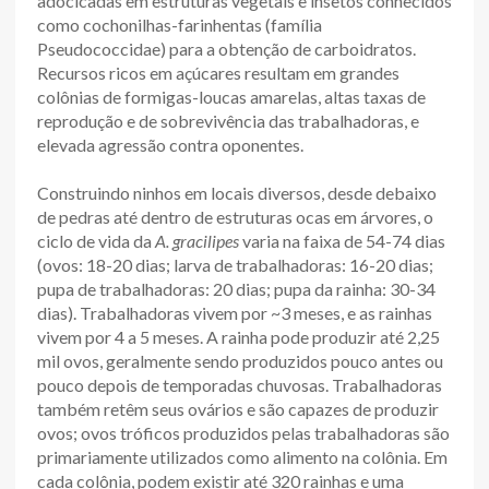
adocicadas em estruturas vegetais e insetos conhecidos
como cochonilhas-farinhentas (família
Pseudococcidae) para a obtenção de carboidratos.
Recursos ricos em açúcares resultam em grandes
colônias de formigas-loucas amarelas, altas taxas de
reprodução e de sobrevivência das trabalhadoras, e
elevada agressão contra oponentes.
Construindo ninhos em locais diversos, desde debaixo
de pedras até dentro de estruturas ocas em árvores, o
ciclo de vida da
A. gracilipes
varia na faixa de 54-74 dias
(ovos: 18-20 dias; larva de trabalhadoras: 16-20 dias;
pupa de trabalhadoras: 20 dias; pupa da rainha: 30-34
dias). Trabalhadoras vivem por ~3 meses, e as rainhas
vivem por 4 a 5 meses. A rainha pode produzir até 2,25
mil ovos, geralmente sendo produzidos pouco antes ou
pouco depois de temporadas chuvosas. Trabalhadoras
também retêm seus ovários e são capazes de produzir
ovos; ovos tróficos produzidos pelas trabalhadoras são
primariamente utilizados como alimento na colônia. Em
cada colônia, podem existir até 320 rainhas e uma