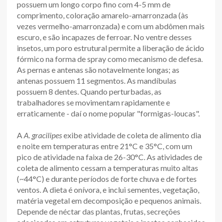
possuem um longo corpo fino com 4-5 mm de
comprimento, coloração amarelo-amarronzada (às
vezes vermelho-amarronzada) e com um abdômen mais
escuro, e são incapazes de ferroar. No ventre desses
insetos, um poro estrutural permite a liberação de ácido
fórmico na forma de spray como mecanismo de defesa.
As pernas e antenas são notavelmente longas; as
antenas possuem 11 segmentos. As mandíbulas
possuem 8 dentes. Quando perturbadas, as
trabalhadores se movimentam rapidamente e
erraticamente - daí o nome popular "formigas-loucas".
A
A. gracilipes
exibe atividade de coleta de alimento dia
e noite em temperaturas entre 21°C e 35°C, com um
pico de atividade na faixa de 26-30°C. As atividades de
coleta de alimento cessam a temperaturas muito altas
(~44°C) e durante períodos de forte chuva e de fortes
ventos. A dieta é onívora, e inclui sementes, vegetação,
matéria vegetal em decomposição e pequenos animais.
Depende de néctar das plantas, frutas, secreções