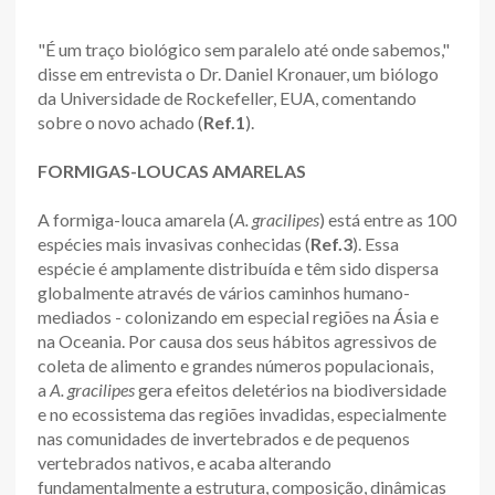
"É um traço biológico sem paralelo até onde sabemos,"
disse em entrevista o Dr. Daniel Kronauer, um biólogo
da Universidade de Rockefeller, EUA, comentando
sobre o novo achado (
Ref.1
).
FORMIGAS-LOUCAS AMARELAS
A formiga-louca amarela (
A. gracilipes
) está entre as 100
espécies mais invasivas conhecidas (
Ref.3
). Essa
espécie é amplamente distribuída e têm sido dispersa
globalmente através de vários caminhos humano-
mediados - colonizando em especial regiões na Ásia e
na Oceania. Por causa dos seus hábitos agressivos de
coleta de alimento e grandes números populacionais,
a
A. gracilipes
gera efeitos deletérios na biodiversidade
e no ecossistema das regiões invadidas, especialmente
nas comunidades de invertebrados e de pequenos
vertebrados nativos, e acaba alterando
fundamentalmente a estrutura, composição, dinâmicas