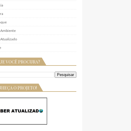
ia
ra
aque
 Ambiente
Atualizado
e
UE VOCÊ PROCURA?
HEÇA O PROJETO!