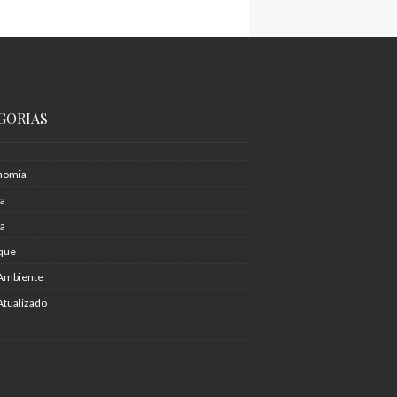
GORIAS
nomia
ia
ra
que
Ambiente
Atualizado