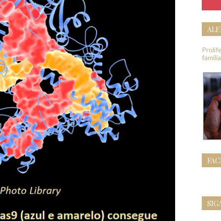
ALE
Proli
famíli
FA
SIG