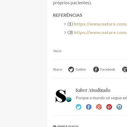
próprios pacientes).
REFERÊNCIAS
(
1
)
https://www.nature.com/
(
3
)
https://www.nature.com/
TAGS:
Share:
Twitter
Facebook
Saber Atualizado
Porque o mundo só segue em 
PREVIOUS