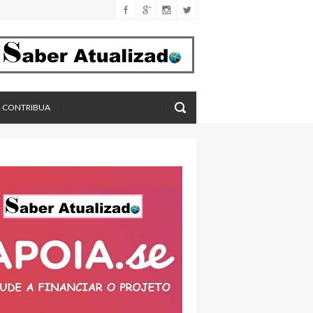
férica
imento
eros, aponta estudo
CONTRIBUA