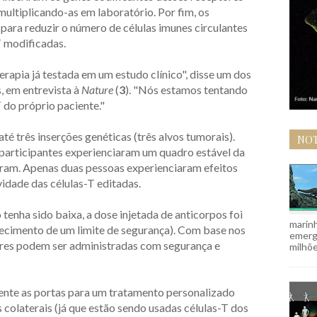
multiplicando-as em laboratório. Por fim, os
ara reduzir o número de células imunes circulantes
T modificadas.
rapia já testada em um estudo clínico", disse um dos
, em entrevista à
Nature
(
3
). "Nós estamos tentando
 do próprio paciente."
é três inserções genéticas (três alvos tumorais).
NOT
participantes experienciaram um quadro estável da
eram. Apenas duas pessoas experienciaram efeitos
idade das células-T editadas.
tenha sido baixa, a dose injetada de anticorpos foi
marinh
cimento de um limite de segurança). Com base nos
emergi
res podem ser administradas com segurança e
milhõe
mente as portas para um tratamento personalizado
 colaterais (já que estão sendo usadas células-T dos