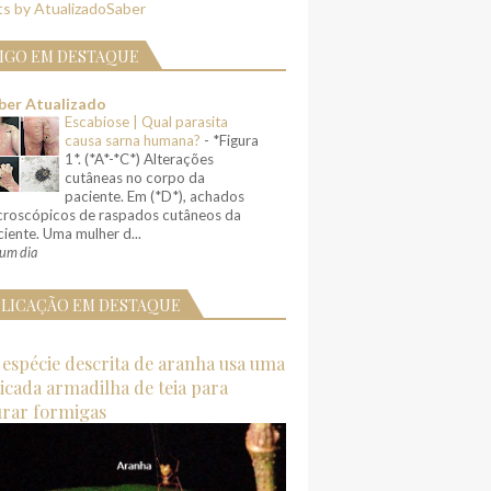
s by AtualizadoSaber
IGO EM DESTAQUE
ber Atualizado
Escabiose | Qual parasita
causa sarna humana?
-
*Figura
1*. (*A*-*C*) Alterações
cutâneas no corpo da
paciente. Em (*D*), achados
croscópicos de raspados cutâneos da
iente. Uma mulher d...
um dia
LICAÇÃO EM DESTAQUE
espécie descrita de aranha usa uma
ticada armadilha de teia para
urar formigas