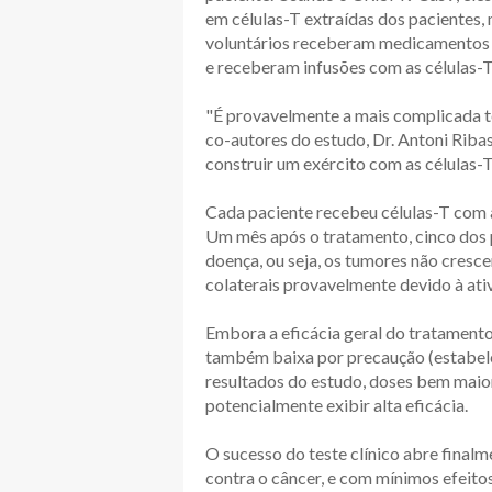
em células-T extraídas dos pacientes, 
voluntários receberam medicamentos p
e receberam infusões com as células-
"É provavelmente a mais complicada te
co-autores do estudo, Dr. Antoni Ribas
construir um exército com as células-T
Cada paciente recebeu células-T com at
Um mês após o tratamento, cinco dos 
doença, ou seja, os tumores não cresc
colaterais provavelmente devido à ativ
Embora a eficácia geral do tratamento 
também baixa por precaução (estabele
resultados do estudo, doses bem maio
potencialmente exibir alta eficácia.
O sucesso do teste clínico abre final
contra o câncer, e com mínimos efeitos