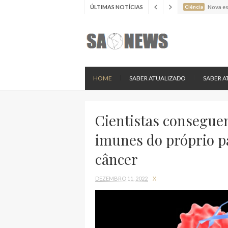
ÚLTIMAS NOTÍCIAS
Ciência
Estudo 
Ciência
Estudo 
Ciência
Batimen
Ciência
Estudo 
Ciência
Nova es
HOME
SABER ATUALIZADO
SABER A
Cientistas consegue
imunes do próprio p
câncer
DEZEMBRO 11, 2022
X