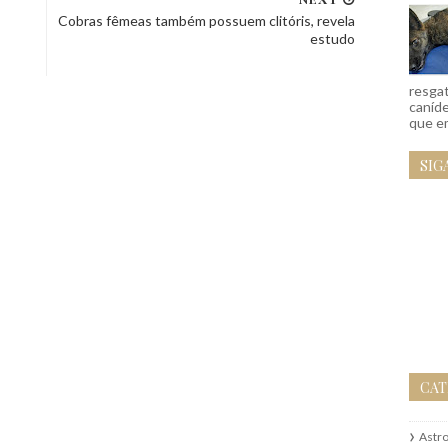
Cobras fêmeas também possuem clitóris, revela
estudo
resgat
caníd
que em
SIG
CAT
Astr