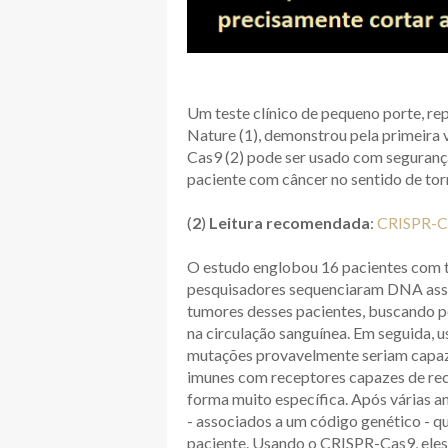
Um teste clínico de pequeno porte, r
Nature (1), demonstrou pela primeira 
Cas9 (2) pode ser usado com segurança
paciente com câncer no sentido de tor
(
2
)
Leitura recomendada
:
CRISPR-Ca
O estudo englobou 16 pacientes com t
pesquisadores sequenciaram DNA asso
tumores desses pacientes, buscando p
na circulação sanguínea. Em seguida, 
mutações provavelmente seriam capazes
imunes com receptores capazes de re
forma muito específica. Após várias a
- associados a um código genético - 
paciente. Usando o CRISPR-Cas9, eles 