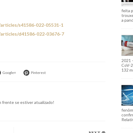
feita 
troux
a pand
articles/s41586-022-05531-1
articles/d41586-022-03676-7
2021 
CoV-2)
132 mi
Google+
Pinterest
frente se estiver atualizado!
fenôm
confir
Relati
NEXT