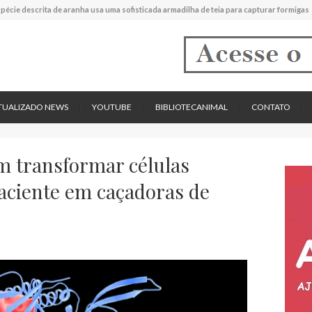
experimental mostrou que plantas podem absorver nutrientes através da poeira atmos
descreve uma espécie extinta de polvo que pode ter alcançado até 19 metros de compr
tos cardíacos promovem supressão do crescimento de cânceres no coração de mamíf
reportou o que parece ser a primeira "formiga limpadora" conhecida
pécie descrita de aranha usa uma sofisticada armadilha de teia para capturar formigas
TUALIZADO NEWS
YOUTUBE
BIBLIOTECANIMAL
CONTATO
m transformar células
aciente em caçadoras de