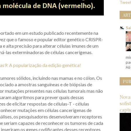
Tweet
ART
Sa
eportado em um estudo publicado recentemente na
vez que o famoso e popular editor genético CRISPR-
 e alta precisão para alterar células imunes de um
ná-las exterminadoras de células cancerígenas.
mi
pac
s9: A popularização da edição genética!
Há 
umores sólidos, incluindo nas mamas e no cólon. Os
PUB
ciado a amostras sanguíneas e de biópsias de
or mutações presentes nas células tumorais mas não
Nova 
usaram algoritmos para prever quais dessas
sofis
 de elicitar respostas de células-T - células
capt
conhecer mutações em células cancerígenas de
nálises, os pesquisadores desenvolveram receptores
que seriam capazes de reconhecer os tumores de cada
inseriram os genes codificantes desses receptores