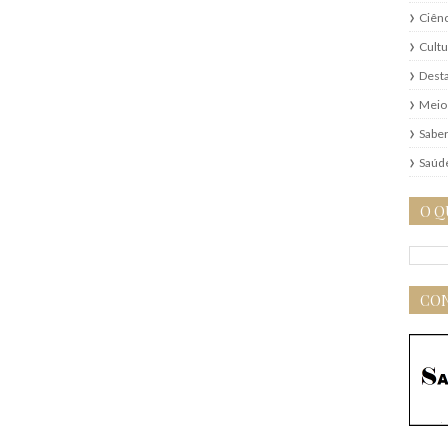
Ciênc
Cultu
Dest
Meio
Saber
Saúd
O Q
CON