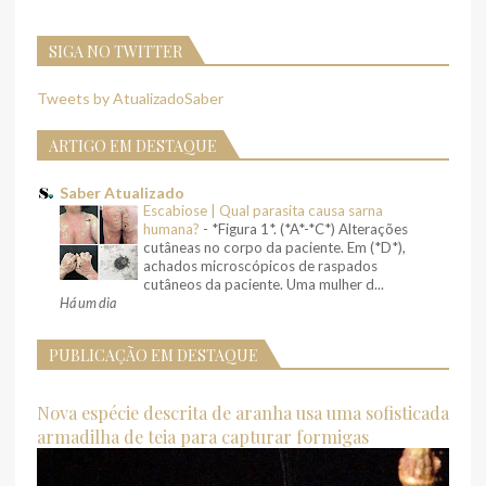
SIGA NO TWITTER
Tweets by AtualizadoSaber
ARTIGO EM DESTAQUE
Saber Atualizado
Escabiose | Qual parasita causa sarna
humana?
-
*Figura 1*. (*A*-*C*) Alterações
cutâneas no corpo da paciente. Em (*D*),
achados microscópicos de raspados
cutâneos da paciente. Uma mulher d...
Há um dia
PUBLICAÇÃO EM DESTAQUE
Nova espécie descrita de aranha usa uma sofisticada
armadilha de teia para capturar formigas