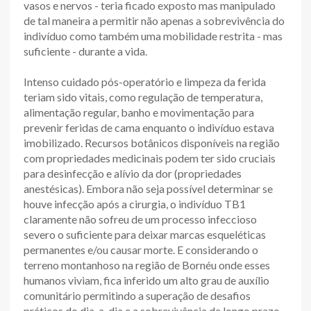
vasos e nervos - teria ficado exposto mas manipulado
de tal maneira a permitir não apenas a sobrevivência do
indivíduo como também uma mobilidade restrita - mas
suficiente - durante a vida.
Intenso cuidado pós-operatório e limpeza da ferida
teriam sido vitais, como regulação de temperatura,
alimentação regular, banho e movimentação para
prevenir feridas de cama enquanto o indivíduo estava
imobilizado. Recursos botânicos disponíveis na região
com propriedades medicinais podem ter sido cruciais
para desinfecção e alívio da dor (propriedades
anestésicas). Embora não seja possível determinar se
houve infecção após a cirurgia, o indivíduo TB1
claramente não sofreu de um processo infeccioso
severo o suficiente para deixar marcas esqueléticas
permanentes e/ou causar morte. E considerando o
terreno montanhoso na região de Bornéu onde esses
humanos viviam, fica inferido um alto grau de auxílio
comunitário permitindo a superação de desafios
práticos do dia-a-dia e a sobrevivência de longo prazo