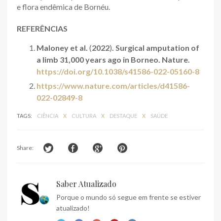
e flora endêmica de Bornéu.
REFERÊNCIAS
Maloney et al.
(
2022
)
. Surgical amputation of
a limb 31,000 years ago in Borneo. Nature.
https://doi.org/10.1038/s41586-022-05160-8
https://www.nature.com/articles/d41586-
022-02849-8
TAGS:
CIÊNCIA
X
CULTURA
X
DESTAQUE
X
SAÚDE
Share:
Saber Atualizado
Porque o mundo só segue em frente se estiver
atualizado!