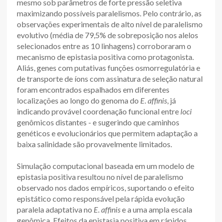
mesmo sob parâmetros de forte pressão seletiva
maximizando possíveis paralelismos. Pelo contrário, as
observações experimentais de alto nível de paralelismo
evolutivo (média de 79,5% de sobreposição nos alelos
selecionados entre as 10 linhagens) corroboraram o
mecanismo de epistasia positiva como protagonista.
Aliás, genes com putativas funções osmorregulatória e
de transporte de íons com assinatura de seleção natural
foram encontrados espalhados em diferentes
localizações ao longo do genoma do
E. affinis
, já
indicando provável coordenação funcional entre
loci
genômicos distantes - e sugerindo que caminhos
genéticos e evolucionários que permitem adaptação a
baixa salinidade são provavelmente limitados.
Simulação computacional baseada em um modelo de
epistasia positiva resultou no nível de paralelismo
observado nos dados empíricos, suportando o efeito
epistático como responsável pela rápida evolução
paralela adaptativa no
E. affinis
e a uma ampla escala
genômica. Efeitos da epistasia positiva em rápidos