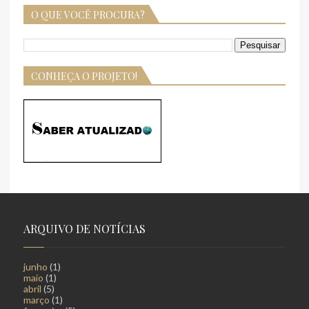
O QUE VOCÊ PROCURA?
CONHEÇA O PROJETO!
ARQUIVO DE NOTÍCIAS
junho
(1)
maio
(1)
abril
(5)
março
(1)