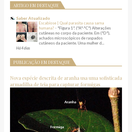
ARTIGO EM DESTAQUE
Saber Atualizado
Escabiose | Qual parasita causa sarna
humana?
-
*Figura 1*. (*A*-*C*) Alterações
cutâneas no corpo da paciente. Em (*D*),
achados microscópicos de raspados
cutâneos da paciente. Uma mulher d...
Há 4 dias
PUBLICAÇÃO EM DESTAQUE
Nova espécie descrita de aranha usa uma sofisticada
armadilha de teia para capturar formigas