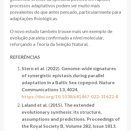
processos adaptativos podem ser muito mais
prevalentes do que antes pensado, particularmente para
adaptações fisiológicas.
O novo estudo também trouxe mais um exemplo de
evolução paralela confirmado a nível molecular,
reforçando a Teoria da Seleção Natural.
REFERÊNCIAS
Stern et al.
(
2022
)
. Genome-wide signatures
of synergistic epistasis during parallel
adaptation in a Baltic Sea copepod. Nature
Communications 13, 4024.
https://doi.org/10.1038/s41467-022-31622-8
Laland et al.
(
2015
)
. The extended
evolutionary synthesis: its structure,
assumptions and predictions. Proceedings of
the Royal Society B, Volume 282, Issue 1813.