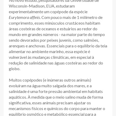
No novo estudo, pesquisadores da Universidade de
Wisconsin-Madison, EUA, estudaram
experimentalmente um copépode da espécie
Eurytemora affinis
. Com pouco mais de 1 milímetro de
comprimento, esses minúsculos crustáceos habitam
áreas costeiras de oceanos e estuários ao redor do
mundo em grandes números - na maior parte do tempo
sendo devorados por peixes juvenis, como salmões,
arenques e anchovas. Essenciais para o equilíbrio da teia
alimentar no ambiente marinho, essa espécie é
vulnerável às mudanças climáticas, em especial à
redução de salinidade nas águas costeiras ao redor do
globo.
Muitos copépodes (e inúmeras outros animais)
evoluíram na água muito salgada dos mares, e a
salinidade é uma forte pressão ambiental em habitats
aquáticos. À medida que o meio salino muda de forma
significativa, esses animais precisam ajustar os
mecanismos físicos e químicos do corpo para manter o
equilíbrio osmótico e metabólico essencial para a