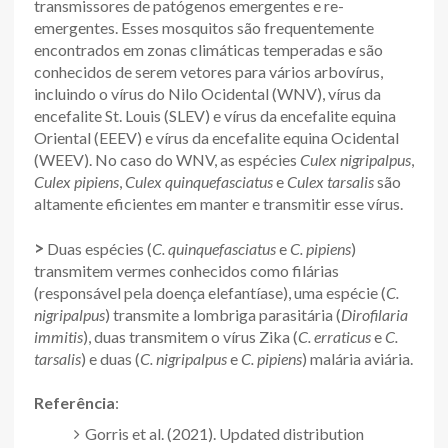
transmissores de patógenos emergentes e re-
emergentes. Esses mosquitos são frequentemente
encontrados em zonas climáticas temperadas e são
conhecidos de serem vetores para vários arbovírus,
incluindo o vírus do Nilo Ocidental (WNV), vírus da
encefalite St. Louis (SLEV) e vírus da encefalite equina
Oriental (EEEV) e vírus da encefalite equina Ocidental
(WEEV). No caso do WNV, as espécies
Culex nigripalpus
,
Culex pipiens
,
Culex quinquefasciatus
e
Culex tarsalis
são
altamente eficientes em manter e transmitir esse vírus.
>
Duas espécies (
C. quinquefasciatus
e
C. pipiens
)
transmitem vermes conhecidos como filárias
(responsável pela doença elefantíase), uma espécie (
C.
nigripalpus
) transmite a lombriga parasitária (
Dirofilaria
immitis
), duas transmitem o vírus Zika (
C. erraticus
e
C.
tarsalis
) e duas (
C. nigripalpus
e
C. pipiens
) malária aviária.
Referência
:
Gorris et al. (2021). Updated distribution