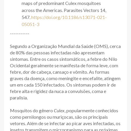
maps of predominant Culex mosquitoes
across the Americas. Parasites Vectors 14,
547.
https://doi.org/10.1186/s13071-021-
05051-3
-----------
Segundo a Organização Mundial da Saúde (OMS), cerca
de 80% das pessoas infectadas não apresentam
sintomas. Entre os casos sintomáticos, a febre do Nilo
Ocidental geralmente se manifesta de forma leve, com
febre, dor de cabeça, cansaço e vômito. As formas
graves da doença, como meningite e encefalite, atingem
um em cada 150 infectados. Os sintomas podem ir de
febre alta e rigidez da nuca a convulsões, coma e
paralisia.
Mosquitos do gênero
Culex
, popularmente conhecidos
como pernilongos ou muriçocas, são os principais
vetores. Além de se infectar ao picar aves infectadas, os
insetos transmitem o microrganismo para as próximas