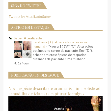
SIGA NO TWITTER
Tweets by AtualizadoSaber
ARTIGO EM DESTAQUE
Saber Atualizado
Escabiose | Qual parasita causa sarna
humana?
-
*Figura 1*. (*A*-*C*) Alterações
cutâneas no corpo da paciente. Em (*D*),
achados microscópicos de raspados
cutâneos da paciente. Uma mulher d...
Há 12 horas
PUBLICAÇÃO EM DESTAQUE
Nova espécie descrita de aranha usa uma sofisticada
armadilha de teia para capturar formigas