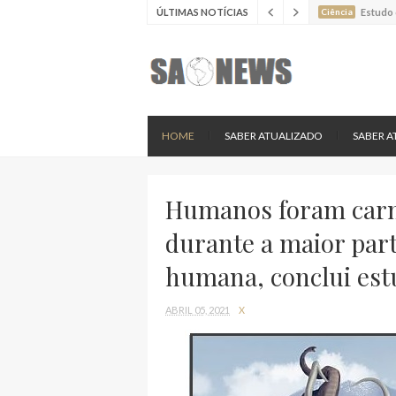
ÚLTIMAS NOTÍCIAS
Ciência
Estudo 
Ciência
Batimen
Ciência
Estudo 
Ciência
Nova es
HOME
SABER ATUALIZADO
SABER A
Humanos foram carn
durante a maior part
humana, conclui est
ABRIL 05, 2021
X