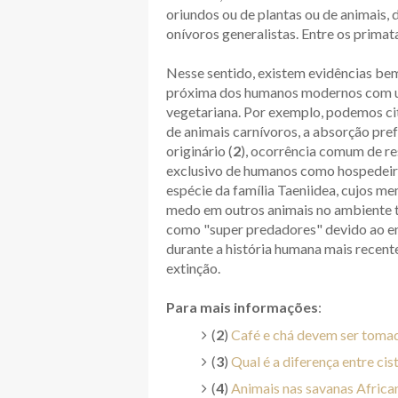
oriundos ou de plantas ou de animais,
onívoros generalistas. Entre os primat
Nesse sentido, existem evidências be
próxima dos humanos modernos com um
vegetariana. Por exemplo, podemos cit
de animais carnívoros, a absorção pref
originário (
2
), ocorrência comum de res
exclusivo de humanos como hospedeir
espécie da família Taeniidea, cujos me
medo em outros animais no ambiente t
como "super predadores" devido ao 
durante a história humana mais recente
extinção.
Para mais informações
:
(
2
)
Café e chá devem ser tomad
(
3
)
Qual é a diferença entre cis
(
4
)
Animais nas savanas Afric