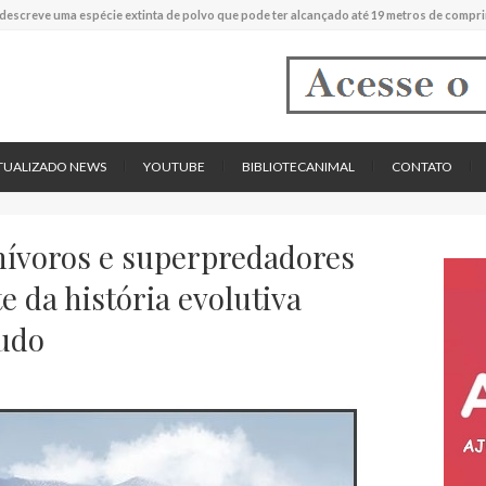
descreve uma espécie extinta de polvo que pode ter alcançado até 19 metros de compr
tos cardíacos promovem supressão do crescimento de cânceres no coração de mamíf
reportou o que parece ser a primeira "formiga limpadora" conhecida
pécie descrita de aranha usa uma sofisticada armadilha de teia para capturar formigas
TUALIZADO NEWS
YOUTUBE
BIBLIOTECANIMAL
CONTATO
ívoros e superpredadores
e da história evolutiva
udo