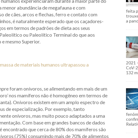
e humanos experienciaram durante a maior parte do
ica menor abundância de megafauna e com
feita 
o de cães, arcos e flechas, ferro e contato com
troux
zinhos, é naturalmente esperado que os caçadores-
a pand
os em termos de padrões de dieta aos seus
aleolítico ou Paleolítico Terminal do que aos
o e mesmo Superior.
2021 
 massa de materiais humanos ultrapassou a
CoV-2)
132 mi
pre foram onívoros, se alimentando em mais de um
nívoro’ nos mamíferos não é homogêneo em termos de
planta). Onívoros existem em um amplo espectro de
aus de especialização. Por exemplo, tanto
fenôm
mente onívoros, mas muito pouco adaptados a uma
confir
 alimentação. Com base em grandes bancos de dados
Relati
, é encontrado que cerca de 80% dos mamíferos são
nívoros (75%) consumindo mais de 70% de alimentos