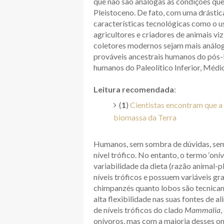
que não são análogas às condições qu
Pleistoceno. De fato, com uma drást
características tecnológicas como o us
agricultores e criadores de animais vi
coletores modernos sejam mais análog
prováveis ancestrais humanos do pós-P
humanos do Paleolítico Inferior, Médi
Leitura recomendada
:
(
1
)
Cientistas encontram que a
biomassa da Terra
Humanos, sem sombra de dúvidas, sem
nível trófico. No entanto, o termo ‘o
variabilidade da dieta (razão animal-
níveis tróficos e possuem variáveis gr
chimpanzés quanto lobos são tecnica
alta flexibilidade nas suas fontes de
de níveis tróficos do clado
Mammalia
onívoros, mas com a maioria desses o