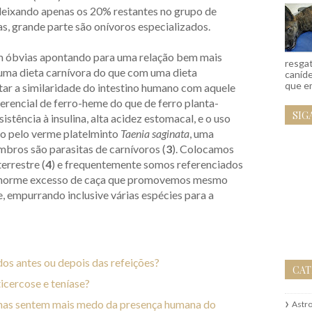
 deixando apenas os 20% restantes no grupo de
as, grande parte são onívoros especializados.
m óbvias apontando para uma relação bem mais
resgat
a dieta carnívora do que com uma dieta
caníd
que em
ar a similaridade do intestino humano com aquele
erencial de ferro-heme do que de ferro planta-
SIG
istência à insulina, alta acidez estomacal, e o uso
o pelo verme platelminto
Taenia saginata
, uma
mbros são parasitas de carnívoros (
3
). Colocamos
errestre (
4
) e frequentemente somos referenciados
enorme excesso de caça que promovemos mesmo
, empurrando inclusive várias espécies para a
os antes ou depois das refeições?
CAT
ticercose e teníase?
anas sentem mais medo da presença humana do
Astr