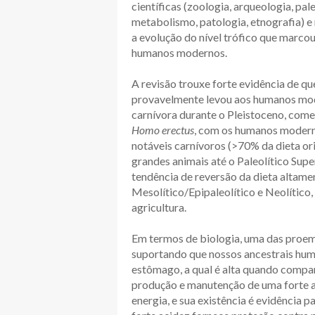
científicas (zoologia, arqueologia, pal
metabolismo, patologia, etnografia) e 
a evolução do nível trófico que marc
humanos modernos.
A revisão trouxe forte evidência de qu
provavelmente levou aos humanos mode
carnívora durante o Pleistoceno, co
Homo erectus
, com os humanos modern
notáveis carnívoros (>70% da dieta or
grandes animais até o Paleolítico Super
tendência de reversão da dieta altamen
Mesolítico/Epipaleolítico e Neolítico,
agricultura.
Em termos de biologia, uma das proem
suportando que nossos ancestrais hum
estômago, a qual é alta quando compa
produção e manutenção de uma forte 
energia, e sua existência é evidência 