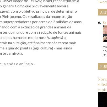
 Universidade de Tel Aviv, Israel, reconstruíram a
Tweet
do gênero
Homo
que provavelmente levou à
piens
), com o objetivo principal de determinar o
ART
o Pleistoceno. Os resultados da reconstrução
 superpredadores por cerca de 2 milhões de anos,
Sa
inando com a extinção de grandes animais da
artes do mundo, e com a redução de fontes animais
levando os humanos modernos (
H. sapiens
) a
ais na nutrição, até finalmente não terem mais
mi
mais quanto plantas (agricultura) - mas ainda
pac
rte carnívora.
Há 
nua após o anúncio
-
PUB
Nova 
sofis
capt