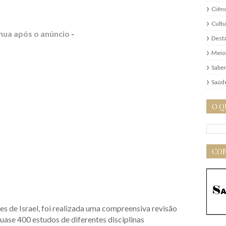
Ciênc
Cultu
nua após o anúncio
-
Dest
Meio
Saber
Saúd
O Q
CON
 de Israel, foi realizada uma compreensiva revisão
uase 400 estudos de diferentes disciplinas