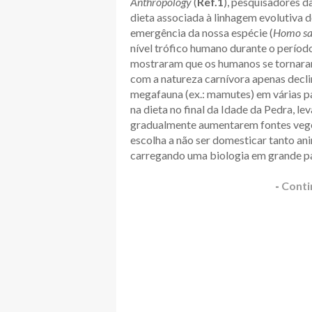
Anthropology
(
Ref.1
), pesquisadores da
dieta associada à linhagem evolutiva 
emergência da nossa espécie (
Homo sa
nível trófico humano durante o períod
mostraram que os humanos se tornaram
com a natureza carnívora apenas decl
megafauna (ex.: mamutes) em várias p
na dieta no final da Idade da Pedra, 
gradualmente aumentarem fontes veget
escolha a não ser domesticar tanto ani
carregando uma biologia em grande pa
-
Conti