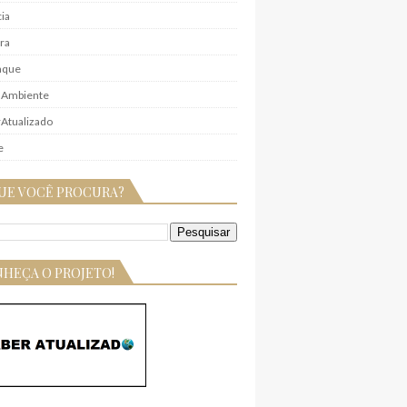
ia
ra
aque
 Ambiente
Atualizado
e
UE VOCÊ PROCURA?
HEÇA O PROJETO!