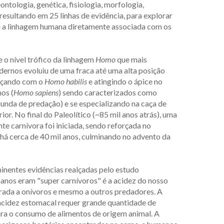
eontologia, genética, fisiologia, morfologia,
resultando em 25 linhas de evidência, para explorar
ou a linhagem humana diretamente associada com os
e o nível trófico da linhagem
Homo
que mais
rnos evoluiu de uma fraca até uma alta posição
meçando com o
Homo habilis
e atingindo o ápice no
os (
Homo sapiens
) sendo caracterizados como
iunda de predação) e se especializando na caça de
ior. No final do Paleolítico (~85 mil anos atrás), uma
te carnívora foi iniciada, sendo reforçada no
 há cerca de 40 mil anos, culminando no advento da
inentes evidências realçadas pelo estudo
anos eram "super carnívoros" é a acidez do nosso
rada a onívoros e mesmo a outros predadores. A
acidez estomacal requer grande quantidade de
para o consumo de alimentos de origem animal. A