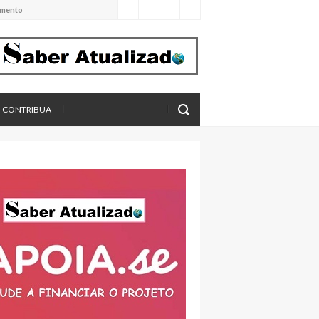
imento
eros, aponta estudo
CONTRIBUA