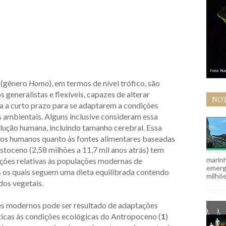
 (gênero
Homo
), em termos de nível trófico, são
 generalistas e flexíveis, capazes de alterar
NOT
 a curto prazo para se adaptarem a condições
s ambientais. Alguns inclusive consideram essa
olução humana, incluindo tamanho cerebral. Essa
’ nos humanos quanto às fontes alimentares baseadas
stoceno (2,58 milhões a 11,7 mil anos atrás) tem
marinh
ções relativas às populações modernas de
emergi
s os quais seguem uma dieta equilibrada contendo
milhõe
dos vegetais.
es modernos pode ser resultado de adaptações
ticas às condições ecológicas do Antropoceno (
1
)