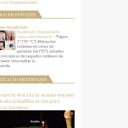
s by AtualizadoSaber
IGO EM DESTAQUE
ber Atualizado
Escabiose | Qual parasita
causa sarna humana?
-
*Figura
1*. (*A*-*C*) Alterações
cutâneas no corpo da
paciente. Em (*D*), achados
croscópicos de raspados cutâneos da
iente. Uma mulher d...
um dia
LICAÇÃO EM DESTAQUE
espécie descrita de aranha usa uma
ticada armadilha de teia para
urar formigas