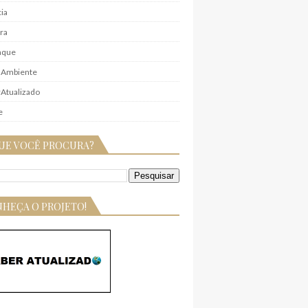
ia
ra
aque
 Ambiente
Atualizado
e
UE VOCÊ PROCURA?
HEÇA O PROJETO!