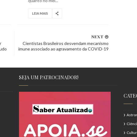
quanto no mei...
LEIA MAIS
NEXT
r
Cientistas Brasileiros desvendam mecanismo
tudo
imune associado ao agravamento da COVID-19
SEJA UM PATROCINADOR!
CATE
Astro
Ciênc
Cultu