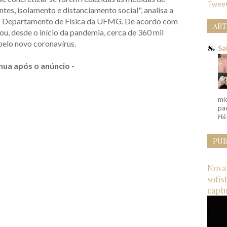
Tweet
es, isolamento e distanciamento social", analisa a
do Departamento de Física da UFMG. De acordo com
ART
rou, desde o início da pandemia, cerca de 360 mil
pelo novo coronavírus.
Sa
nua após o anúncio -
mi
pac
Há 
PUB
Nova 
sofis
capt