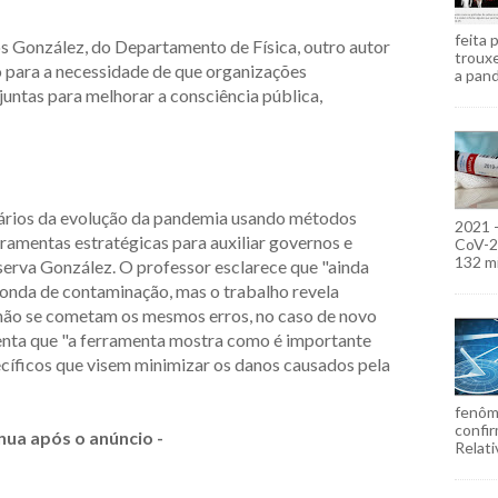
feita 
s González, do Departamento de Física, outro autor
troux
ão para a necessidade de que organizações
a pand
untas para melhorar a consciência pública,
nários da evolução da pandemia usando métodos
2021 
rramentas estratégicas para auxiliar governos e
CoV-2)
132 mi
serva González. O professor esclarece que "ainda
onda de contaminação, mas o trabalho revela
 não se cometam os mesmos erros, no caso de novo
enta que "a ferramenta mostra como é importante
cíficos que visem minimizar os danos causados pela
fenôm
confir
nua após o anúncio -
Relati