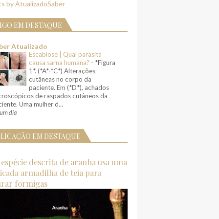
s by AtualizadoSaber
IGO EM DESTAQUE
ber Atualizado
Escabiose | Qual parasita
causa sarna humana?
-
*Figura
1*. (*A*-*C*) Alterações
cutâneas no corpo da
paciente. Em (*D*), achados
croscópicos de raspados cutâneos da
iente. Uma mulher d...
um dia
LICAÇÃO EM DESTAQUE
espécie descrita de aranha usa uma
ticada armadilha de teia para
urar formigas