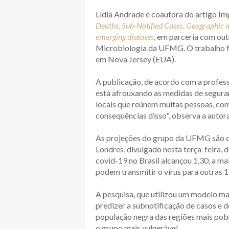
Lídia Andrade é coautora do artigo Imp
Deaths, Sub-Notified Cases, Geographic 
emerging diseases
, em parceria com ou
Microbiologia da UFMG. O trabalho fo
em Nova Jersey (EUA).
A publicação, de acordo com a profes
está afrouxando as medidas de seguran
locais que reúnem muitas pessoas, com
consequências disso", observa a autor
As projeções do grupo da UFMG são co
Londres, divulgado nesta terça-feira, 
covid-19 no Brasil alcançou 1,30, a ma
podem transmitir o vírus para outras 1
A pesquisa, que utilizou um modelo ma
predizer a subnotificação de casos e
população negra das regiões mais po
o grupo mais vulnerável.