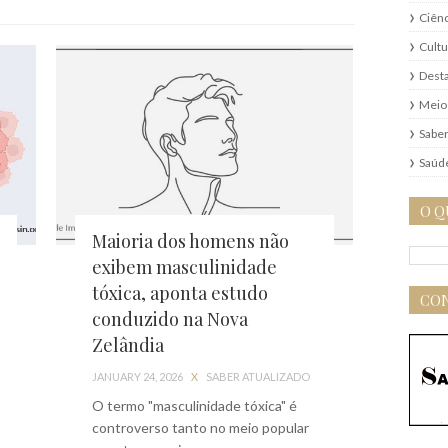
Ciênc
Cultu
Dest
Meio
Saber
Saúd
O Q
Maioria dos homens não
exibem masculinidade
tóxica, aponta estudo
CON
conduzido na Nova
Zelândia
JANUARY 24, 2026
X
SABER ATUALIZADO
O termo "masculinidade tóxica" é
controverso tanto no meio popular