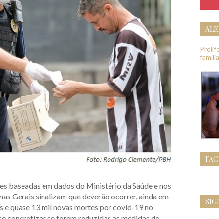
ALE
Proli
famíli
FA
es baseadas em dados do Ministério da Saúde e nos
inas Gerais sinalizam que deverão ocorrer, ainda em
SIG
s e quase 13 mil novas mortes por covid-19 no
se concretizar se forem reduzidas as medidas de