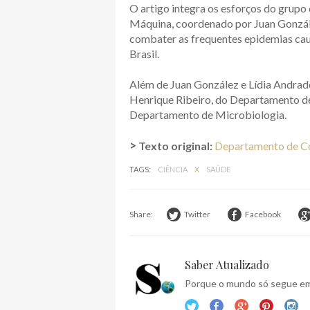
O artigo integra os esforços do grup
Máquina, coordenado por Juan González
combater as frequentes epidemias cau
Brasil.
Além de Juan González e Lídia Andrad
Henrique Ribeiro, do Departamento de 
Departamento de Microbiologia.
>
Texto original:
Departamento de 
TAGS:
CIÊNCIA
X
SAÚDE
Share:
Twitter
Facebook
Saber Atualizado
Porque o mundo só segue em 