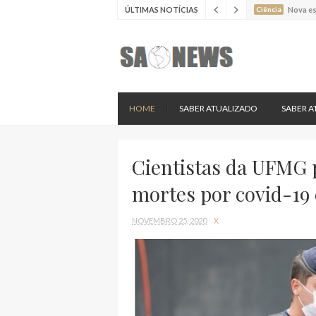
ÚLTIMAS NOTÍCIAS
Ciência
Estudo 
Ciência
Estudo 
Ciência
Batimen
Ciência
Estudo 
Ciência
Nova es
HOME
SABER ATUALIZADO
SABER A
Cientistas da UFMG p
mortes por covid-19
NOVEMBRO 25, 2020
X