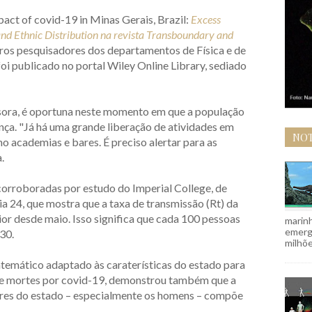
act of covid-19 in Minas Gerais, Brazil:
Excess
and Ethnic Distribution na revista Transboundary and
tros pesquisadores dos departamentos de Física e de
i publicado no portal Wiley Online Library, sediado
sora, é oportuna neste momento em que a população
ça. "Já há uma grande liberação de atividades em
NOT
o academias e bares. É preciso alertar para as
a.
rroboradas por estudo do Imperial College, de
dia 24, que mostra que a taxa de transmissão (Rt) da
ior desde maio. Isso significa que cada 100 pessoas
marinh
emergi
30.
milhõe
temático adaptado às caraterísticas do estado para
 de mortes por covid-19, demonstrou também que a
bres do estado – especialmente os homens – compõe