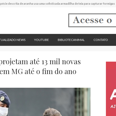
experimental mostrou que plantas podem absorver nutrientes através da poeira atmos
descreve uma espécie extinta de polvo que pode ter alcançado até 19 metros de compr
tos cardíacos promovem supressão do crescimento de cânceres no coração de mamíf
reportou o que parece ser a primeira "formiga limpadora" conhecida
pécie descrita de aranha usa uma sofisticada armadilha de teia para capturar formigas
TUALIZADO NEWS
YOUTUBE
BIBLIOTECANIMAL
CONTATO
rojetam até 13 mil novas
 em MG até o fim do ano