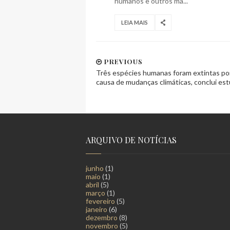
humanos e outros ma...
LEIA MAIS
PREVIOUS
Três espécies humanas foram extintas po
causa de mudanças climáticas, conclui es
ARQUIVO DE NOTÍCIAS
junho
(1)
maio
(1)
abril
(5)
março
(1)
fevereiro
(5)
janeiro
(6)
dezembro
(8)
novembro
(5)