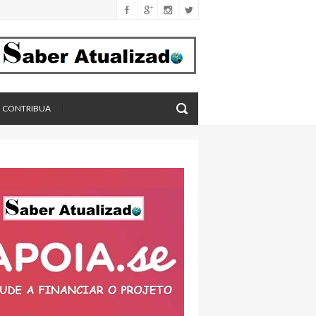
férica
imento
eros, aponta estudo
CONTRIBUA