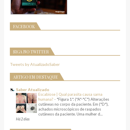
FACEBOOK
SIGA NO TWITTER
Tweets by AtualizadoSaber
ARTIGO EM DESTAQUE
Saber Atualizado
Escabiose | Qual parasita causa sarna
humana?
-
*Figura 1*. (*A*-*C*) Alterações
cutâneas no corpo da paciente. Em (*D*),
achados microscópicos de raspados
cutâneos da paciente. Uma mulher d...
Há 2 dias