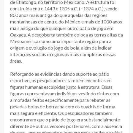
de Etlatongo, no território Mexicano. A estrutura foi
construída entre 1443 e 1305 a.C. (~1374 a.C.), sendo
800 anos mais antiga do que aquelas das regiões
montanhosas do centro do México e mais de 1000 anos
mais antiga do que qualquer outro pátio de jogo em
Oaxaca. A descoberta também coloca as terras altas da
Mesoamérica como uma importante região para a
origem e evolução do jogo de bola, além de indicar
interações sociais e regionais mais complexas nessas
áreas.
Reforçando as evidências dando suporte ao pátio
esportivo, os pesquisadores também encontraram
figuras humanas esculpidas junto à estrutura. Essas
figuras representavam indivíduos vestindo cintos com
almofadas feitos especificamente para rebater as
pesadas bolas de borracha com os quadris de forma
mais segura e eficiente. Os pesquisadores também
encontraram que o pátio de jogo era substancialmente
diferente de outras versões posteriores, com a ausência
de aros - provavelmente o jogo era mais similar ao vôlei