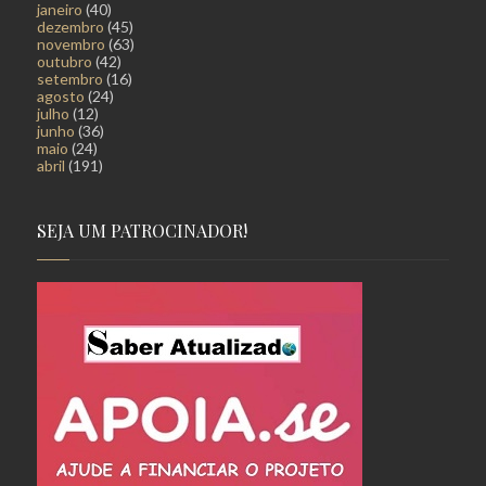
janeiro
(40)
dezembro
(45)
novembro
(63)
outubro
(42)
setembro
(16)
agosto
(24)
julho
(12)
junho
(36)
maio
(24)
abril
(191)
SEJA UM PATROCINADOR!