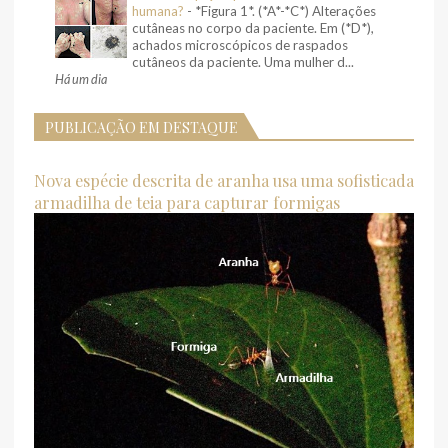
humana?
-
*Figura 1*. (*A*-*C*) Alterações
cutâneas no corpo da paciente. Em (*D*),
achados microscópicos de raspados
cutâneos da paciente. Uma mulher d...
Há um dia
PUBLICAÇÃO EM DESTAQUE
Nova espécie descrita de aranha usa uma sofisticada
armadilha de teia para capturar formigas