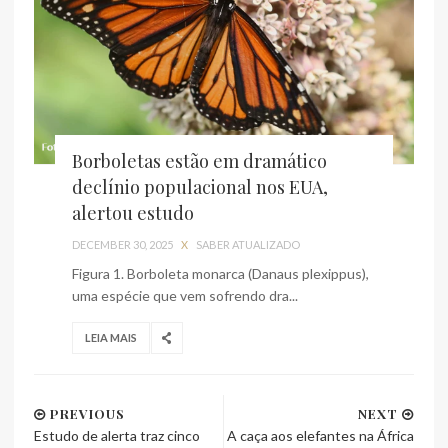
Borboletas estão em dramático
declínio populacional nos EUA,
alertou estudo
DECEMBER 30, 2025
X
SABER ATUALIZADO
Figura 1. Borboleta monarca (Danaus plexippus),
uma espécie que vem sofrendo dra...
LEIA MAIS
PREVIOUS
NEXT
Estudo de alerta traz cinco
A caça aos elefantes na África