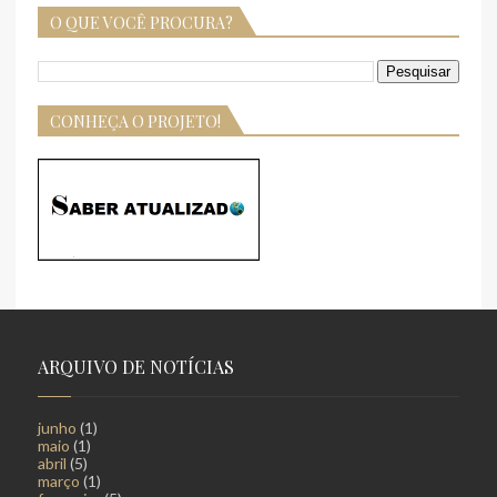
O QUE VOCÊ PROCURA?
CONHEÇA O PROJETO!
ARQUIVO DE NOTÍCIAS
junho
(1)
maio
(1)
abril
(5)
março
(1)