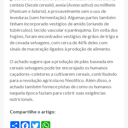
centeio (
Secale cereale
), aveia (
Avena sativa
) ou millhete
(
Panicum
e
Setaria
), e provavelmente sem o uso de
leveduras (sem fermentação). Algumas partes também
tinham incorporado vestígios de amido (oriundo de
tubérculos), tecido vascular e parênquima. Em volta dos
fogões, foram encontrados vestígios de grãos de trigo e
de cevada selvagens, com cerca de 46% deles com
sinais de maceração ligados à produção de alimento.
O achado sugere que a produção de pães baseada em
cereais selvagens pode ter encorajado os humanos
caçadores-coletores a cultivarem cereais, contribuindo
para a revolução agrícola no Neolítico. Além disso, o
achado também fornece pistas de como os humanos
naquela época faziam para cobrir suas exigências
nutricionais.
Compartilhe o artigo:
S
F
T
W
h
a
w
h