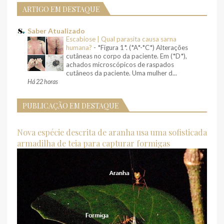
ARTIGO EM DESTAQUE
Saber Atualizado
Escabiose | Qual parasita causa sarna
humana?
-
*Figura 1*. (*A*-*C*) Alterações
cutâneas no corpo da paciente. Em (*D*),
achados microscópicos de raspados
cutâneos da paciente. Uma mulher d...
Há 22 horas
PUBLICAÇÃO EM DESTAQUE
Nova espécie descrita de aranha usa uma sofisticada
armadilha de teia para capturar formigas