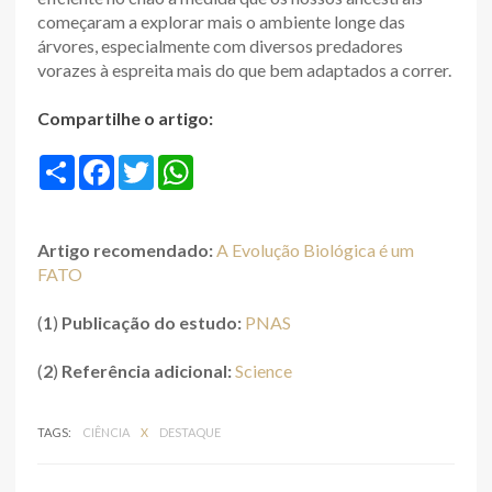
começaram a explorar mais o ambiente longe das
árvores, especialmente com diversos predadores
vorazes à espreita mais do que bem adaptados a correr.
Compartilhe o artigo:
S
F
T
W
h
a
w
h
a
c
i
a
r
e
t
t
e
b
t
s
Artigo recomendado:
A Evolução Biológica é um
o
e
A
o
r
p
FATO
k
p
(
1
)
Publicação do estudo:
PNAS
(
2
)
Referência adicional:
Science
TAGS:
CIÊNCIA
X
DESTAQUE