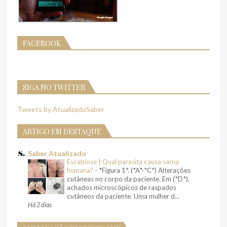
FACEBOOK
SIGA NO TWITTER
Tweets by AtualizadoSaber
ARTIGO EM DESTAQUE
Saber Atualizado
Escabiose | Qual parasita causa sarna
humana?
-
*Figura 1*. (*A*-*C*) Alterações
cutâneas no corpo da paciente. Em (*D*),
achados microscópicos de raspados
cutâneos da paciente. Uma mulher d...
Há 2 dias