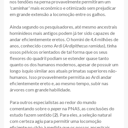
nos tendões na perna provavelmente permitiram um
'caminhar' mais econômico e otimizado sem prejudicar
em grande extensão a locomoção entre os galhos.
Ainda segundo os pesquisadores, até mesmo ancestrais
hominídeos mais antigos podem já ter sido capazes de
andar eficientemente eretos. O homini de 4,4 milhões de
anos, conhecido como Ardi (
Ardipithecus ramidus
), tinha
ossos pélvicos orientados de tal forma que os seus
flexores do quadril podiam se estender quase tanto
quanto os dos humanos modernos, apesar de possuir um
longo ísquio similar aos atuais primatas superiores não-
humanos. Isso provavelmente permitia ao Ardi andar
eficientemente ereto e, ao mesmo tempo, subir nas
árvores com grande habilidade.
Para outros especialistas ao redor do mundo
comentando sobre o
paper
na PNAS, as conclusões do
estudo fazem sentido (
2
). Para eles, a seleção natural
com certeza agiu para permitir uma locomoção
eficiente no chão à medida que os nossos ancestrais