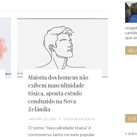
resgat
caníd
que em
SIG
Maioria dos homens não
exibem masculinidade
tóxica, aponta estudo
conduzido na Nova
Zelândia
CAT
JANUARY 24, 2026
X
SABER ATUALIZADO
O termo "masculinidade tóxica" é
Astr
controverso tanto no meio popular