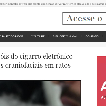
experimental mostrou que plantas podem absorver nutrientes através da poeira atmos
descreve uma espécie extinta de polvo que pode ter alcançado até 19 metros de compr
tos cardíacos promovem supressão do crescimento de cânceres no coração de mamíf
reportou o que parece ser a primeira "formiga limpadora" conhecida
pécie descrita de aranha usa uma sofisticada armadilha de teia para capturar formigas
TUALIZADO NEWS
YOUTUBE
BIBLIOTECANIMAL
CONTATO
óis do cigarro eletrônico
 craniofaciais em ratos