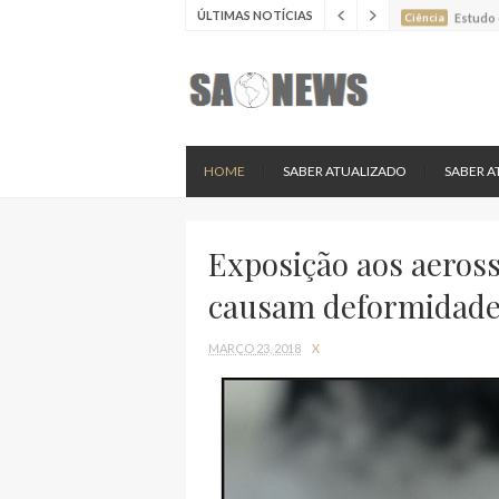
ÚLTIMAS NOTÍCIAS
Ciência
Estudo 
Ciência
Estudo 
Ciência
Batimen
Ciência
Estudo 
Ciência
Nova es
HOME
SABER ATUALIZADO
SABER A
Exposição aos aeross
causam deformidades
MARÇO 23, 2018
X