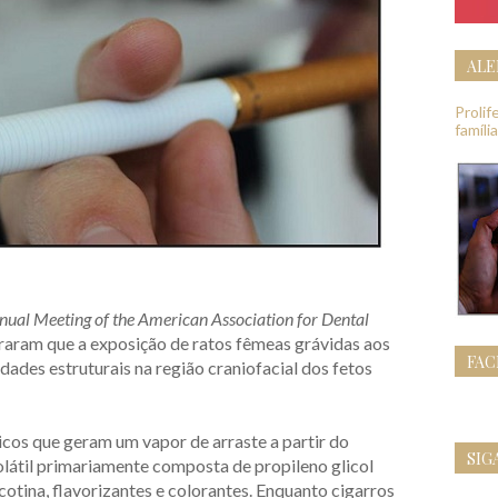
ALE
Proli
famíli
nual Meeting of the American Association for Dental
aram que a exposição de ratos fêmeas grávidas aos
FA
ades estruturais na região craniofacial dos fetos
icos que geram um vapor de arraste a partir do
SIG
látil primariamente composta de propileno glicol
nicotina, flavorizantes e colorantes. Enquanto cigarros