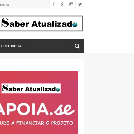
férica
imento
eros, aponta estudo
CONTRIBUA