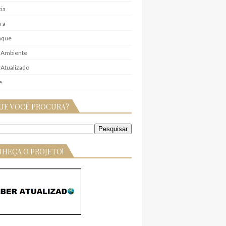
ia
ra
aque
 Ambiente
Atualizado
e
UE VOCÊ PROCURA?
HEÇA O PROJETO!