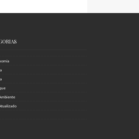
GORIAS
nomia
ia
ra
que
Ambiente
Atualizado