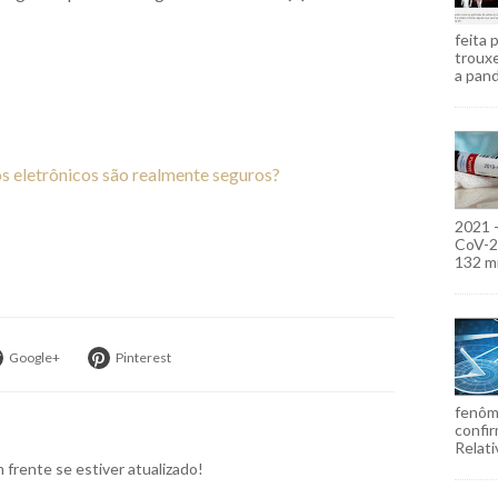
feita 
troux
a pand
s eletrônicos são realmente seguros?
2021 
CoV-2)
132 mi
Google+
Pinterest
fenôm
confir
Relati
frente se estiver atualizado!