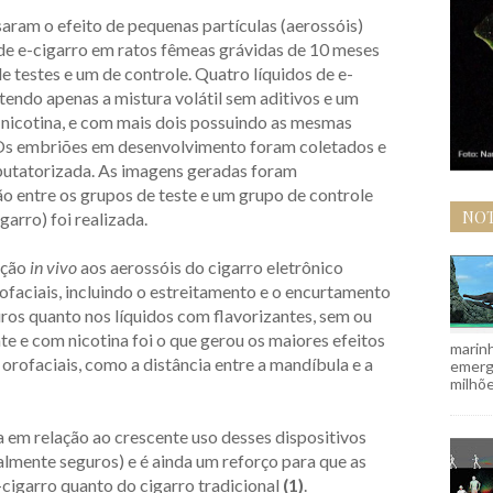
saram o efeito de pequenas partículas (aerossóis)
de e-cigarro em ratos fêmeas grávidas de 10 meses
e testes e um de controle. Quatro líquidos de e-
tendo apenas a mistura volátil sem aditivos e um
 nicotina, e com mais dois possuindo as mesmas
Os embriões em desenvolvimento foram coletados e
putatorizada. As imagens geradas foram
 entre os grupos de teste e um grupo de controle
NOT
garro) foi realizada.
ição
in vivo
aos aerossóis do cigarro eletrônico
ofaciais, incluindo o estreitamento e o encurtamento
puros quanto nos líquidos com flavorizantes, sem ou
te e com nicotina foi o que gerou os maiores efeitos
marinh
rofaciais, como a distância entre a mandíbula e a
emergi
milhõe
a em relação ao crescente uso desses dispositivos
lmente seguros) e é ainda um reforço para que as
cigarro quanto do cigarro tradicional
(1)
.