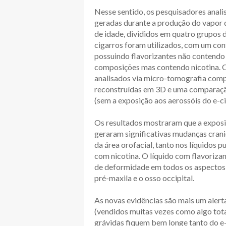
Nesse sentido, os pesquisadores anali
geradas durante a produção do vapor 
de idade, divididos em quatro grupos d
cigarros foram utilizados, com um con
possuindo flavorizantes não contendo
composições mas contendo nicotina. 
analisados via micro-tomografia com
reconstruídas em 3D e uma comparação
(sem a exposição aos aerossóis do e-ci
Os resultados mostraram que a expos
geraram significativas mudanças crani
da área orofacial, tanto nos líquidos 
com nicotina. O líquido com flavorizan
de deformidade em todos os aspectos o
pré-maxila e o osso occipital.
As novas evidências são mais um alert
(vendidos muitas vezes como algo tota
grávidas fiquem bem longe tanto do e-