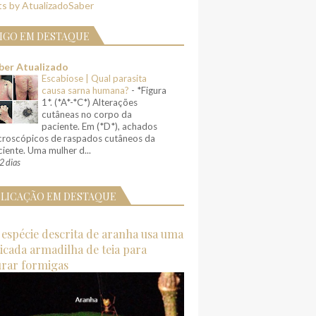
s by AtualizadoSaber
IGO EM DESTAQUE
ber Atualizado
Escabiose | Qual parasita
causa sarna humana?
-
*Figura
1*. (*A*-*C*) Alterações
cutâneas no corpo da
paciente. Em (*D*), achados
croscópicos de raspados cutâneos da
iente. Uma mulher d...
2 dias
LICAÇÃO EM DESTAQUE
espécie descrita de aranha usa uma
ticada armadilha de teia para
urar formigas