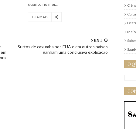
quanto no mei...
Ciênc
Cultu
LEIA MAIS
Dest
Meio
NEXT
Saber
e
Surtos de caxumba nos EUA e em outros países
Saúd
o em
ganham uma conclusiva explicação
gora
O Q
CON