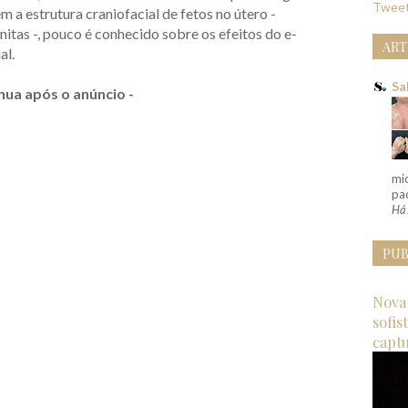
Tweet
m a estrutura craniofacial de fetos no útero -
tas -, pouco é conhecido sobre os efeitos do e-
ART
al.
Sa
nua após o anúncio -
mi
pac
Há 
PUB
Nova 
sofis
capt