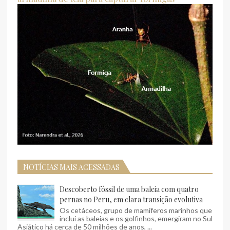
NOTÍCIAS MAIS ACESSADAS
Descoberto fóssil de uma baleia com quatro
pernas no Peru, em clara transição evolutiva
Os cetáceos, grupo de mamíferos marinhos que
inclui as baleias e os golfinhos, emergiram no Sul
Asiático há cerca de 50 milhões de anos, ...