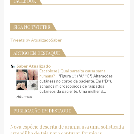
FACEBOOK
SIGA NO TWITTER
Tweets by AtualizadoSaber
ARTIGO EM DESTAQUE
Saber Atualizado
Escabiose | Qual parasita causa sarna
humana?
-
*Figura 1*. (*A*-*C*) Alterações
cutâneas no corpo da paciente. Em (*D*),
achados microscópicos de raspados
cutâneos da paciente. Uma mulher d...
Há um dia
PUBLICAÇÃO EM DESTAQUE
Nova espécie descrita de aranha usa uma sofisticada
armadilha de teia para capturar formigas