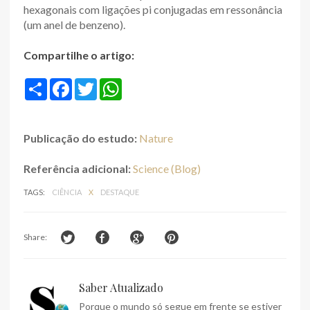
hexagonais com ligações pi conjugadas em ressonância
(um anel de benzeno).
Compartilhe o artigo:
S
F
T
W
h
a
w
h
a
c
i
a
r
e
t
t
e
b
t
s
Publicação do estudo:
Nature
o
e
A
o
r
p
k
p
Referência adicional:
Science (Blog)
TAGS:
CIÊNCIA
X
DESTAQUE
Share:
Saber Atualizado
Porque o mundo só segue em frente se estiver