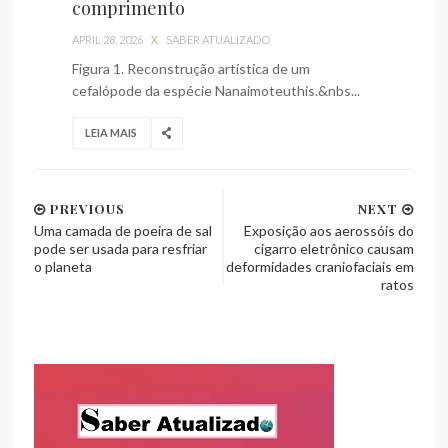
comprimento
APRIL 28, 2026
X
SABER ATUALIZADO
Figura 1. Reconstrução artística de um
cefalópode da espécie Nanaimoteuthis.&nbs...
LEIA MAIS
PREVIOUS
NEXT
Uma camada de poeira de sal
Exposição aos aerossóis do
pode ser usada para resfriar
cigarro eletrônico causam
o planeta
deformidades craniofaciais em
ratos