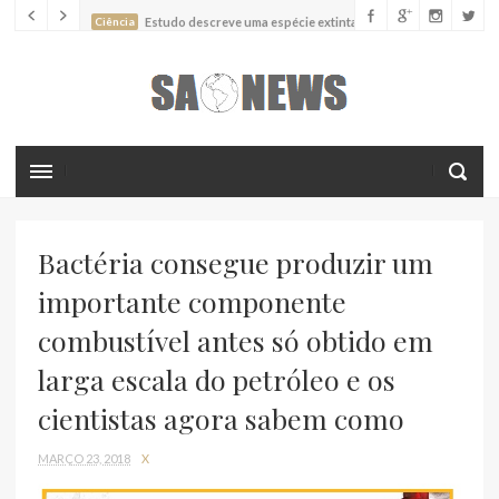
Ciência
Estudo descreve uma espécie extinta de polvo que pode
ter alcançado até 19 metros de comprimento
Ciência
Batimentos cardíacos promovem supressão do
crescimento de cânceres no coração de mamíferos, aponta estudo
Ciência
Estudo reportou o que parece ser a primeira "formiga
limpadora" conhecida
Ciência
Nova espécie descrita de aranha usa uma sofisticada
armadilha de teia para capturar formigas
Bactéria consegue produzir um
importante componente
combustível antes só obtido em
larga escala do petróleo e os
cientistas agora sabem como
MARÇO 23, 2018
X