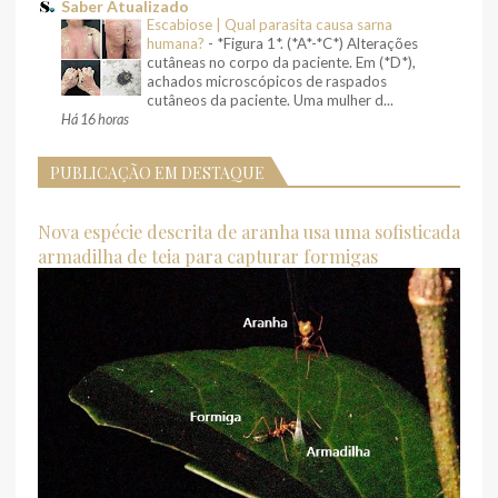
Saber Atualizado
Escabiose | Qual parasita causa sarna
humana?
-
*Figura 1*. (*A*-*C*) Alterações
cutâneas no corpo da paciente. Em (*D*),
achados microscópicos de raspados
cutâneos da paciente. Uma mulher d...
Há 16 horas
PUBLICAÇÃO EM DESTAQUE
Nova espécie descrita de aranha usa uma sofisticada
armadilha de teia para capturar formigas