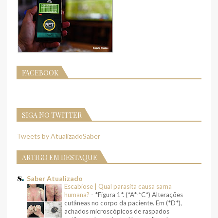
FACEBOOK
SIGA NO TWITTER
Tweets by AtualizadoSaber
ARTIGO EM DESTAQUE
Saber Atualizado
Escabiose | Qual parasita causa sarna
humana?
-
*Figura 1*. (*A*-*C*) Alterações
cutâneas no corpo da paciente. Em (*D*),
achados microscópicos de raspados