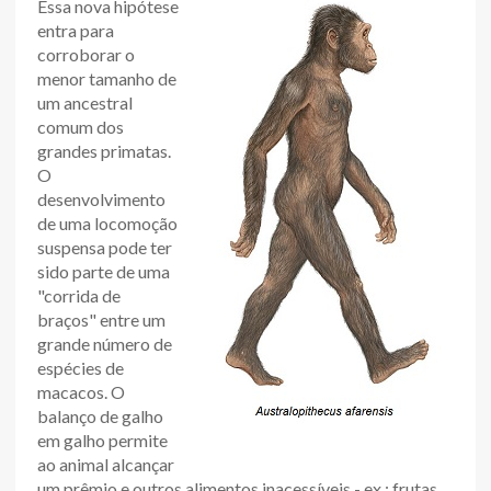
Essa nova hipótese
entra para
corroborar o
menor tamanho de
um ancestral
comum dos
grandes primatas.
O
desenvolvimento
de uma locomoção
suspensa pode ter
sido parte de uma
"corrida de
braços" entre um
grande número de
espécies de
macacos. O
balanço de galho
em galho permite
ao animal alcançar
um prêmio e outros alimentos inacessíveis - ex.: frutas