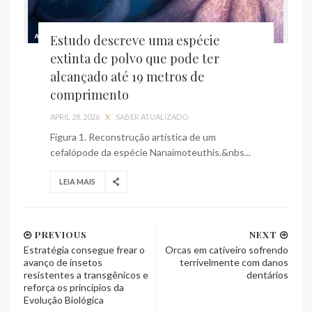
Estudo descreve uma espécie
extinta de polvo que pode ter
alcançado até 19 metros de
comprimento
APRIL 28, 2026
X
SABER ATUALIZADO
Figura 1. Reconstrução artística de um
cefalópode da espécie Nanaimoteuthis.&nbs...
LEIA MAIS
PREVIOUS
NEXT
Estratégia consegue frear o
Orcas em cativeiro sofrendo
avanço de insetos
terrivelmente com danos
resistentes a transgênicos e
dentários
reforça os princípios da
Evolução Biológica