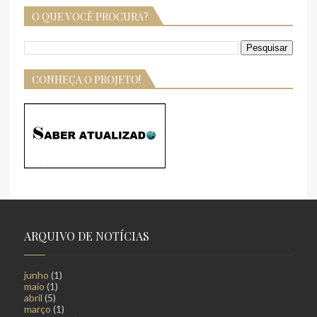
O QUE VOCÊ PROCURA?
CONHEÇA O PROJETO!
ARQUIVO DE NOTÍCIAS
junho
(1)
maio
(1)
abril
(5)
março
(1)