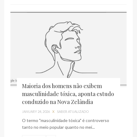
Maioria dos homens não exibem
masculinidade tóxica, aponta estudo
conduzido na Nova Zelândia
JANUARY 24, 2026
X
SABER ATUALIZADO
O termo "masculinidade tóxica" é controverso
tanto no meio popular quanto no mei...