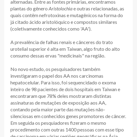
alternadas. Entre as fontes primárias, encontramos
plantas do gênero
Aristolochia
e outras relacionadas, as
quais contêm nefrotoxinas e mutagênicos na forma do
já citado ácido aristolóquico e compostos similares
(coletivamente conhecidos como 'AA').
A prevalência de falhas renais e cânceres do trato
urotelial superior é alta em Taiwan, algo fruto do alto
consumo dessas ervas "medicinais" na região.
No novo estudo, os pesquisadores também
investigaram o papel dos AA nos carcinomas
hepatocelular. Para isso, foi sequencidado o exoma
inteiro de 98 pacientes de dois hospitais em Taiwan e
encontraram que 78% deles mostraram distintas
assinaturas de mutações de exposição aos AA,
contando pela maior parte das mutações não-
silenciosas em conhecidos genes promotores de câncer.
Em seguida os pesquiadores fizeram o mesmo
procedimento com outras 1400 pessoas com esse tipo
de carcinoma em várias regiões geográficas na Ásia.