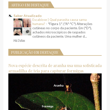
ARTIGO EM DESTAQUE
Saber Atualizado
Escabiose | Qual parasita causa sarna
humana?
-
*Figura 1*. (*A*-*C*) Alterações
cutâneas no corpo da paciente. Em (*D*),
achados microscópicos de raspados
cutâneos da paciente. Uma mulher d...
Há 3 dias
PUBLICAÇÃO EM DESTAQUE
Nova espécie descrita de aranha usa uma sofisticada
armadilha de teia para capturar formigas