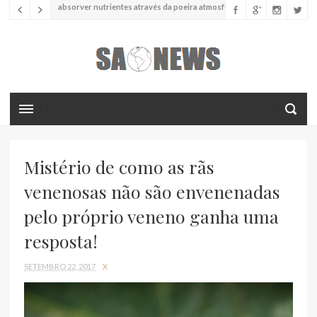
Ciência
Estudo descreve uma espécie extinta de polvo que pode
ter alcançado até 19 metros de comprimento
Ciência
Batimentos cardíacos promovem supressão do
crescimento de cânceres no coração de mamíferos, aponta estudo
Ciência
Estudo reportou o que parece ser a primeira "formiga
limpadora" conhecida
Ciência
Nova espécie descrita de aranha usa uma sofisticada
armadilha de teia para capturar formigas
Mistério de como as rãs
venenosas não são envenenadas
pelo próprio veneno ganha uma
resposta!
SETEMBRO 22, 2017
X