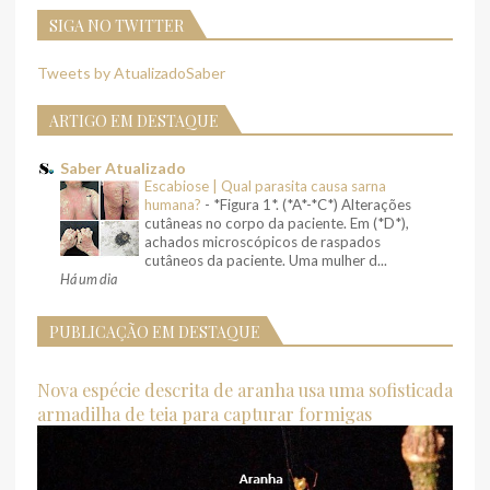
SIGA NO TWITTER
Tweets by AtualizadoSaber
ARTIGO EM DESTAQUE
Saber Atualizado
Escabiose | Qual parasita causa sarna
humana?
-
*Figura 1*. (*A*-*C*) Alterações
cutâneas no corpo da paciente. Em (*D*),
achados microscópicos de raspados
cutâneos da paciente. Uma mulher d...
Há um dia
PUBLICAÇÃO EM DESTAQUE
Nova espécie descrita de aranha usa uma sofisticada
armadilha de teia para capturar formigas