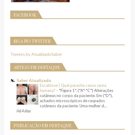
FACEBOOK
SIGA NO TWITTER
Tweets by AtualizadoSaber
ARTIGO EM DESTAQUE
Saber Atualizado
Escabiose | Qual parasita causa sarna
humana?
-
*Figura 1*. (*A*-*C*) Alterações
cutâneas no corpo da paciente. Em (*D*),
achados microscópicos de raspados
cutâneos da paciente. Uma mulher d...
Há 4 dias
PUBLICAÇÃO EM DESTAQUE