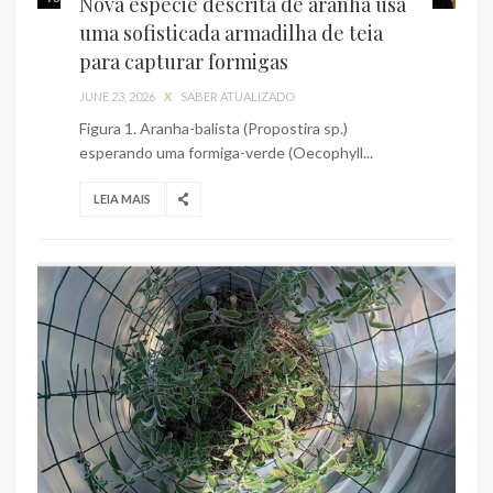
Nova espécie descrita de aranha usa
uma sofisticada armadilha de teia
para capturar formigas
JUNE 23, 2026
X
SABER ATUALIZADO
Figura 1. Aranha-balista (Propostira sp.)
esperando uma formiga-verde (Oecophyll...
LEIA MAIS