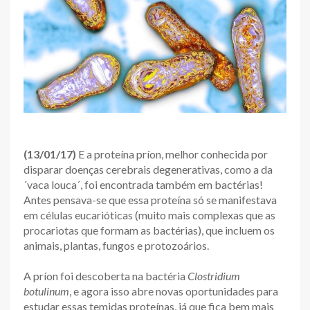
(13/01/17)
E a proteína príon, melhor conhecida por
disparar doenças cerebrais degenerativas, como a da
´vaca louca´, foi encontrada também em bactérias!
Antes pensava-se que essa proteína só se manifestava
em células eucarióticas (muito mais complexas que as
procariotas que formam as bactérias), que incluem os
animais, plantas, fungos e protozoários.
A príon foi descoberta na bactéria
Clostridium
botulinum
, e agora isso abre novas oportunidades para
estudar essas temidas proteínas, já que fica bem mais