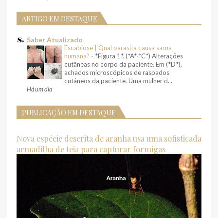
ARTIGO EM DESTAQUE
Saber Atualizado
Escabiose | Qual parasita causa sarna
humana?
-
*Figura 1*. (*A*-*C*) Alterações
cutâneas no corpo da paciente. Em (*D*),
achados microscópicos de raspados
cutâneos da paciente. Uma mulher d...
Há um dia
PUBLICAÇÃO EM DESTAQUE
Nova espécie descrita de aranha usa uma sofisticada
armadilha de teia para capturar formigas