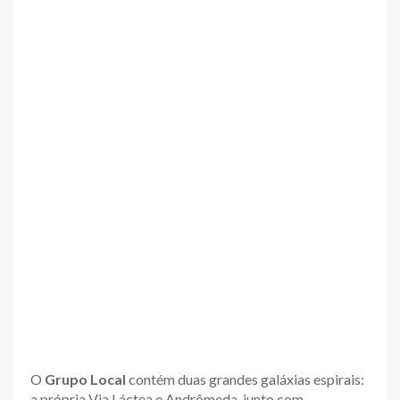
O
Grupo Local
contém duas grandes galáxias espirais:
a própria Via Láctea e Andrômeda, junto com