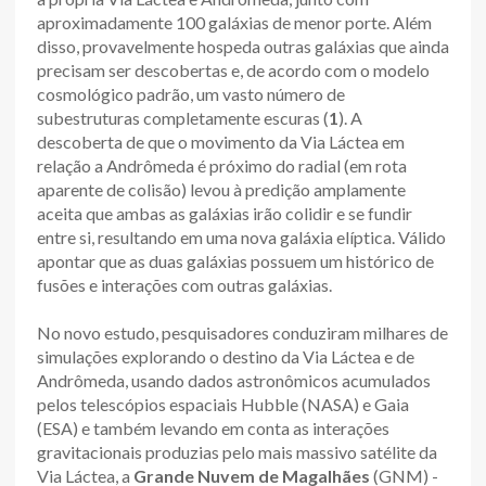
aproximadamente 100 galáxias de menor porte. Além
disso, provavelmente hospeda outras galáxias que ainda
precisam ser descobertas e, de acordo com o modelo
cosmológico padrão, um vasto número de
subestruturas completamente escuras (
1
). A
descoberta de que o movimento da Via Láctea em
relação a Andrômeda é próximo do radial (em rota
aparente de colisão) levou à predição amplamente
aceita que ambas as galáxias irão colidir e se fundir
entre si, resultando em uma nova galáxia elíptica. Válido
apontar que as duas galáxias possuem um histórico de
fusões e interações com outras galáxias.
No novo estudo, pesquisadores conduziram milhares de
simulações explorando o destino da Via Láctea e de
Andrômeda, usando dados astronômicos acumulados
pelos telescópios espaciais Hubble (NASA) e Gaia
(ESA) e também levando em conta as interações
gravitacionais produzias pelo mais massivo satélite da
Via Láctea, a
Grande Nuvem de Magalhães
(GNM) -