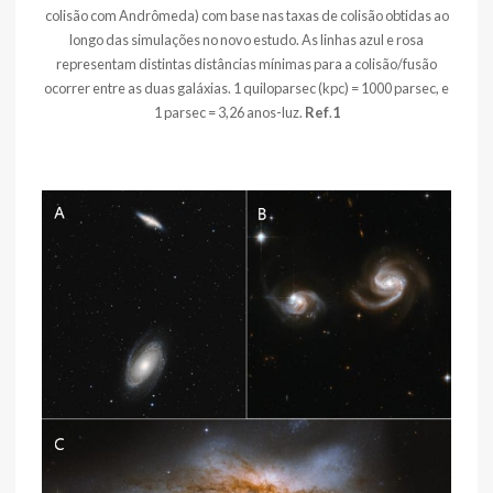
colisão com Andrômeda) com base nas taxas de colisão obtidas ao
longo das simulações no novo estudo. As linhas azul e rosa
representam distintas distâncias mínimas para a colisão/fusão
ocorrer entre as duas galáxias. 1 quiloparsec (kpc) = 1000 parsec, e
1 parsec = 3,26 anos-luz.
Ref
.
1