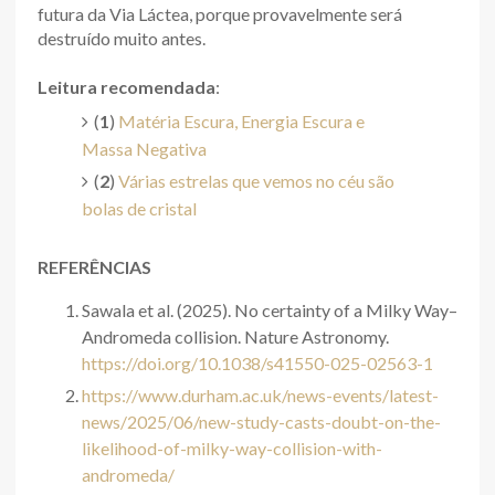
futura da Via Láctea, porque provavelmente será
destruído muito antes.
Leitura recomendada
:
(
1
)
Matéria Escura, Energia Escura e
Massa Negativa
(
2
)
Várias estrelas que vemos no céu são
bolas de cristal
REFERÊNCIAS
Sawala et al. (2025). No certainty of a Milky Way–
Andromeda collision. Nature Astronomy.
https://doi.org/10.1038/s41550-025-02563-1
https://www.durham.ac.uk/news-events/latest-
news/2025/06/new-study-casts-doubt-on-the-
likelihood-of-milky-way-collision-with-
andromeda/