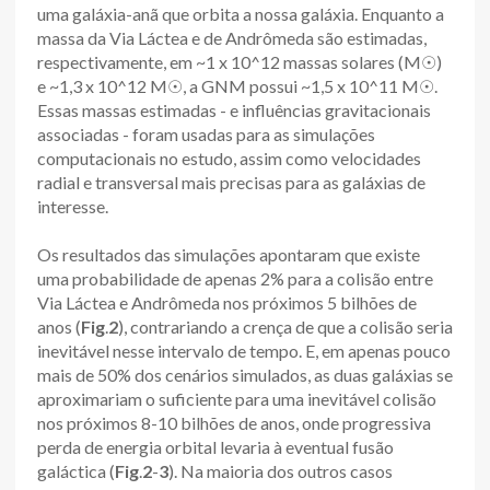
uma galáxia-anã que orbita a nossa galáxia. Enquanto a
massa da Via Láctea e de Andrômeda são estimadas,
respectivamente, em ~1 x 10^12 massas solares (M☉)
e ~1,3 x 10^12 M☉, a GNM possui ~1,5 x 10^11 M☉.
Essas massas estimadas - e influências gravitacionais
associadas - foram usadas para as simulações
computacionais no estudo, assim como velocidades
radial e transversal mais precisas para as galáxias de
interesse.
Os resultados das simulações apontaram que existe
uma probabilidade de apenas 2% para a colisão entre
Via Láctea e Andrômeda nos próximos 5 bilhões de
anos (
Fig
.
2
), contrariando a crença de que a colisão seria
inevitável nesse intervalo de tempo. E, em apenas pouco
mais de 50% dos cenários simulados, as duas galáxias se
aproximariam o suficiente para uma inevitável colisão
nos próximos 8-10 bilhões de anos, onde progressiva
perda de energia orbital levaria à eventual fusão
galáctica (
Fig
.
2
-
3
). Na maioria dos outros casos