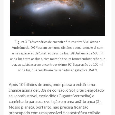
Figura 3
. Três cenários de encontro futuro entre Via Láctea e
Andrômeda. (
A
) Passam com uma distância segura entre si, com
uma separação de 1 milhão de anos-luz. (
B
) Distância de 500 mil
anos-luz entre as duas, com matéria escura fornecendo fricção que
traz as galáxias a um encontro próximo. (
C
) Separação de 100 mil
anos-luz, que resulta em colisão e fusão galáctica.
Ref
.
2
Após 10 bilhões de anos, onde passa a existir uma
chance acima de 50% de colisão, o Sol já terá esgotado
seu combustível, explodido (Gigante Vermelha) e
caminhado para sua evolução em uma anã-branca (
2
).
Nosso planeta, portanto, não precisa ficar tão
preocupado com uma possível e catastrófica colisão