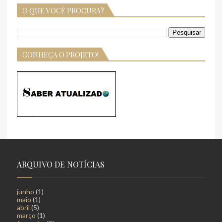
O QUE VOCÊ PROCURA?
CONHEÇA O PROJETO!
ARQUIVO DE NOTÍCIAS
junho
(1)
maio
(1)
abril
(5)
março
(1)