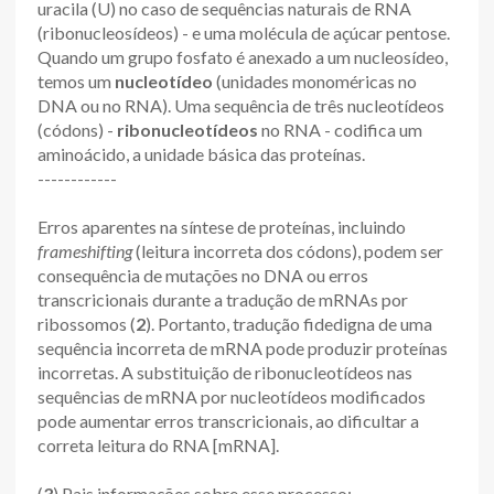
uracila (U) no caso de sequências naturais de RNA
(ribonucleosídeos) - e uma molécula de açúcar pentose.
Quando um grupo fosfato é anexado a um nucleosídeo,
temos um
nucleotídeo
(unidades monoméricas no
DNA ou no RNA). Uma sequência de três nucleotídeos
(códons) -
ribonucleotídeos
no RNA - codifica um
aminoácido, a unidade básica das proteínas.
------------
Erros aparentes na síntese de proteínas, incluindo
frameshifting
(leitura incorreta dos códons), podem ser
consequência de mutações no DNA ou erros
transcricionais durante a tradução de mRNAs por
ribossomos (
2
). Portanto, tradução fidedigna de uma
sequência incorreta de mRNA pode produzir proteínas
incorretas. A substituição de ribonucleotídeos nas
sequências de mRNA por nucleotídeos modificados
pode aumentar erros transcricionais, ao dificultar a
correta leitura do RNA [mRNA].
(
3
) Pais informações sobre esse processo: