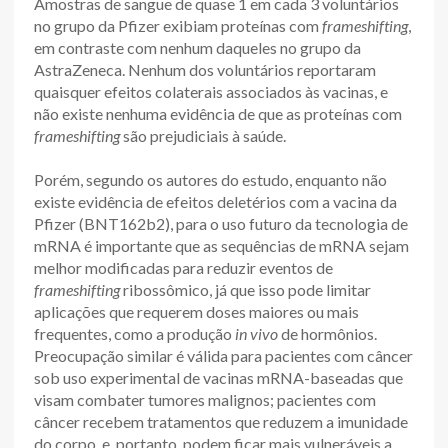
Amostras de sangue de quase 1 em cada 3 voluntários
no grupo da Pfizer exibiam proteínas com
frameshifting
,
em contraste com nenhum daqueles no grupo da
AstraZeneca. Nenhum dos voluntários reportaram
quaisquer efeitos colaterais associados às vacinas, e
não existe nenhuma evidência de que as proteínas com
frameshifting
são prejudiciais à saúde.
Porém, segundo os autores do estudo, enquanto não
existe evidência de efeitos deletérios com a vacina da
Pfizer (BNT162b2), para o uso futuro da tecnologia de
mRNA é importante que as sequências de mRNA sejam
melhor modificadas para reduzir eventos de
frameshifting
ribossômico, já que isso pode limitar
aplicações que requerem doses maiores ou mais
frequentes, como a produção
in vivo
de hormônios.
Preocupação similar é válida para pacientes com câncer
sob uso experimental de vacinas mRNA-baseadas que
visam combater tumores malignos; pacientes com
câncer recebem tratamentos que reduzem a imunidade
do corpo, e, portanto, podem ficar mais vulneráveis a