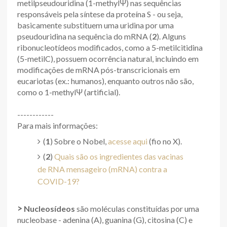
metilpseudouridina (1-methylΨ) nas sequências
responsáveis pela síntese da proteína S - ou seja,
basicamente substituem uma uridina por uma
pseudouridina na sequência do mRNA (
2
). Alguns
ribonucleotídeos modificados, como a 5-metilcitidina
(5-metilC), possuem ocorrência natural, incluindo em
modificações de mRNA pós-transcricionais em
eucariotas (ex.: humanos), enquanto outros não são,
como o 1-methylΨ (artificial).
------------
Para mais informações:
(
1
) Sobre o Nobel,
acesse aqui
(fio no X).
(
2
)
Quais são os ingredientes das vacinas
de RNA mensageiro (mRNA) contra a
COVID-19?
>
Nucleosídeos
são moléculas constituídas por uma
nucleobase - adenina (A), guanina (G), citosina (C) e