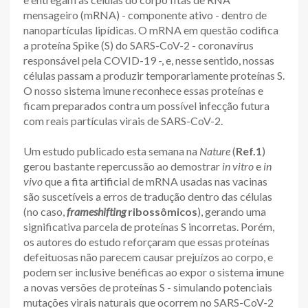
mensageiro (mRNA) - componente ativo - dentro de
nanopartículas lipídicas. O mRNA em questão codifica
a proteína Spike (S) do SARS-CoV-2 - coronavírus
responsável pela COVID-19 -, e, nesse sentido, nossas
células passam a produzir temporariamente proteínas S.
O nosso sistema imune reconhece essas proteínas e
ficam preparados contra um possível infecção futura
com reais partículas virais de SARS-CoV-2.
Um estudo publicado esta semana na
Nature
(
Ref.1
)
gerou bastante repercussão ao demostrar
in vitro
e
in
vivo
que a fita artificial de mRNA usadas nas vacinas
são suscetíveis a erros de tradução dentro das células
(no caso,
frameshifting
ribossômicos
), gerando uma
significativa parcela de proteínas S incorretas. Porém,
os autores do estudo reforçaram que essas proteínas
defeituosas não parecem causar prejuízos ao corpo, e
podem ser inclusive benéficas ao expor o sistema imune
a novas versões de proteínas S - simulando potenciais
mutações virais naturais que ocorrem no SARS-CoV-2