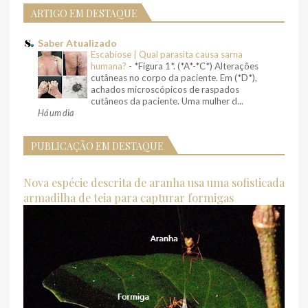
ARTIGO EM DESTAQUE
Saber Atualizado
Escabiose | Qual parasita causa sarna
humana?
-
*Figura 1*. (*A*-*C*) Alterações
cutâneas no corpo da paciente. Em (*D*),
achados microscópicos de raspados
cutâneos da paciente. Uma mulher d...
Há um dia
PUBLICAÇÃO EM DESTAQUE
Nova espécie descrita de aranha usa uma sofisticada
armadilha de teia para capturar formigas