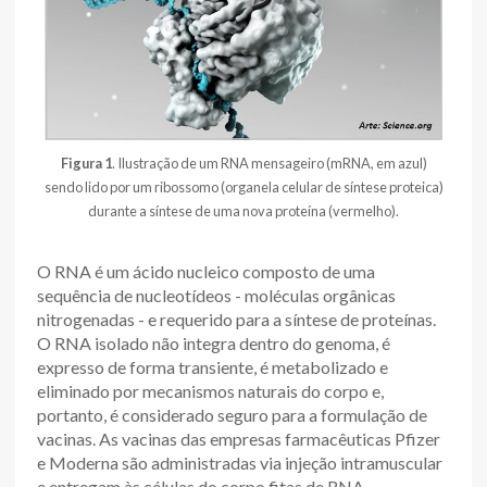
Figura 1
. Ilustração de um RNA mensageiro (mRNA, em azul)
sendo lido por um ribossomo (organela celular de síntese proteica)
durante a síntese de uma nova proteína (vermelho).
O RNA é um ácido nucleico composto de uma
sequência de nucleotídeos - moléculas orgânicas
nitrogenadas - e requerido para a síntese de proteínas.
O RNA isolado não integra dentro do genoma, é
expresso de forma transiente, é metabolizado e
eliminado por mecanismos naturais do corpo e,
portanto, é considerado seguro para a formulação de
vacinas. As vacinas das empresas farmacêuticas Pfizer
e Moderna são administradas via injeção intramuscular
e entregam às células do corpo fitas de RNA