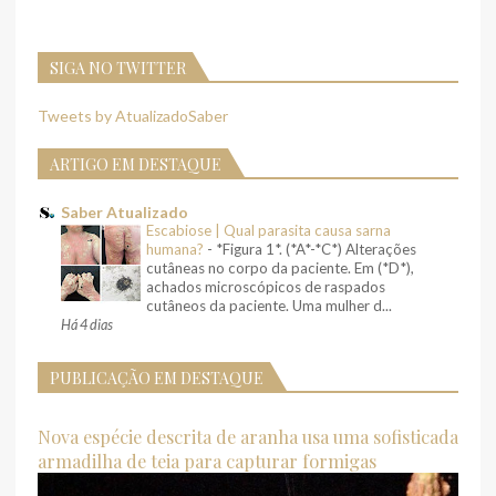
SIGA NO TWITTER
Tweets by AtualizadoSaber
ARTIGO EM DESTAQUE
Saber Atualizado
Escabiose | Qual parasita causa sarna
humana?
-
*Figura 1*. (*A*-*C*) Alterações
cutâneas no corpo da paciente. Em (*D*),
achados microscópicos de raspados
cutâneos da paciente. Uma mulher d...
Há 4 dias
PUBLICAÇÃO EM DESTAQUE
Nova espécie descrita de aranha usa uma sofisticada
armadilha de teia para capturar formigas