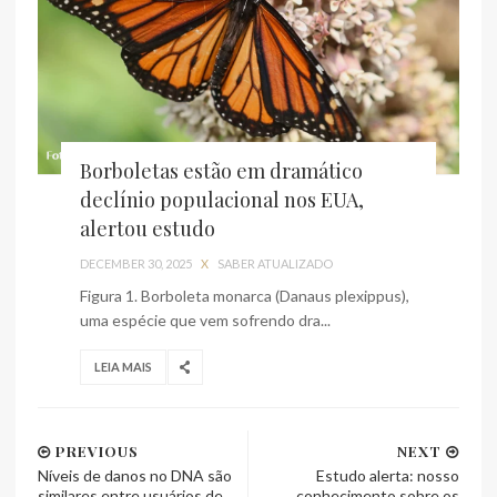
Borboletas estão em dramático
declínio populacional nos EUA,
alertou estudo
DECEMBER 30, 2025
X
SABER ATUALIZADO
Figura 1. Borboleta monarca (Danaus plexippus),
uma espécie que vem sofrendo dra...
LEIA MAIS
PREVIOUS
NEXT
Níveis de danos no DNA são
Estudo alerta: nosso
similares entre usuários de
conhecimento sobre os