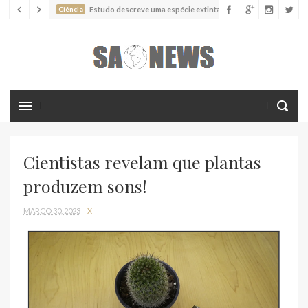
Ciência
Estudo descreve uma espécie extinta de polvo que pode
ter alcançado até 19 metros de comprimento
Ciência
Batimentos cardíacos promovem supressão do
crescimento de cânceres no coração de mamíferos, aponta estudo
Ciência
Estudo reportou o que parece ser a primeira "formiga
limpadora" conhecida
Ciência
Nova espécie descrita de aranha usa uma sofisticada
armadilha de teia para capturar formigas
Cientistas revelam que plantas
produzem sons!
MARÇO 30, 2023
X