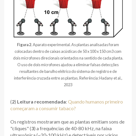
Figura 2
. Aparato experimental. As plantas analisadas foram
colocadas dentro de caixas acústicas de 50 x 100 x 150 cm3 com
dois microfones direcionais orientados na sentido de cada planta.
O uso de dois microfones ajudou a eliminar falsas detecções
resultantes de barulho elétrico do sistema de registro e de
interferência cruzada entre as plantas. Referência: Hadany et al.,
2023
(
2
)
Leitura recomendada
:
Quando humanos primeiro
começaram a consumir tabaco?
Os registros mostraram que as plantas emitiam sons de
"cliques" (
3
) a frequências de 40-80 kHz, na faixa
ultrassônica (~20-100 kHz) e detectáveis por vários