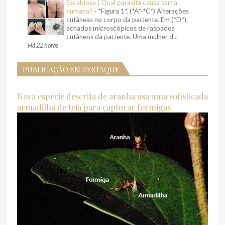
Escabiose | Qual parasita causa sarna
humana?
-
*Figura 1*. (*A*-*C*) Alterações
cutâneas no corpo da paciente. Em (*D*),
achados microscópicos de raspados
cutâneos da paciente. Uma mulher d...
Há 22 horas
PUBLICAÇÃO EM DESTAQUE
Nova espécie descrita de aranha usa uma sofisticada
armadilha de teia para capturar formigas