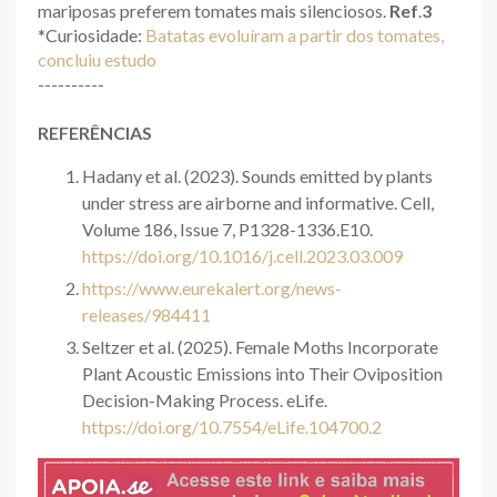
mariposas preferem tomates mais silenciosos.
Ref
.
3
*Curiosidade:
Batatas evoluíram a partir dos tomates,
concluiu estudo
----------
REFERÊNCIAS
Hadany et al. (2023). Sounds emitted by plants
under stress are airborne and informative. Cell,
Volume 186, Issue 7, P1328-1336.E10.
https://doi.org/10.1016/j.cell.2023.03.009
https://www.eurekalert.org/news-
releases/984411
Seltzer et al. (2025). Female Moths Incorporate
Plant Acoustic Emissions into Their Oviposition
Decision-Making Process. eLife.
https://doi.org/10.7554/eLife.104700.2