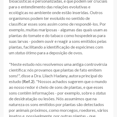
bioacústicas e personalizadas, e que podem ser cruciais
para o entendimento das relações evolutivas e
ecológicas no ambiente onde estão inseridas. Outros
organismos podem ter evoluído no sentido de
classificar esses sons assim como de respondê-los. Por
exemplo, muitas mariposas - algumas das quais usam as
plantas do tomate e do tabaco como hospedeiras para
suas larvas - podem ouvir e reagir a sons emitidos pelas
plantas, facilitando a identificação de espécimes com
um
status
ótimo para a deposição de ovos.
"Neste estudo nós resolvemos uma antiga controvérsia
científica: nós provamos que plantas de fato emitem
sons!", disse a Dra. Lilach Hadany, autora principal do
estudo (
Ref.2
). "Nossos achados sugerem que o mundo
ao nosso redor é cheio de sons de plantas, e que esses
sons contêm informações - por exemplo, sobre o
status
de desidratação ou lesões. Nós assumimos que na
natureza os sons emitidos por plantas são detectados
por animais próximos, como morcegos, roedores, vários
insetos e, possivelmente, por outras plantas - que